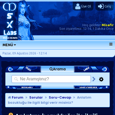
Üye Ol
Giriş
Hoş geldiniz
Misafir
Son ziyaretiniz:
12:14, 1 Dakika Önce
MENÜ
ANA SAYFA
Pazar, 09 Ağustos 2026 - 12:14
FORUMLAR
Arama
SORU-CEVAP
GÜNLÜKLER
SON MESAJLAR
KISAYOLLAR
Forum
Sorular
Soru-Cevap
Anlatım
bozukluğu ile ilgili bilgi verir misiniz?