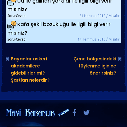
Ud ile çalınan şarkılar ile ilgili bilgi verir
misiniz?
Soru-Cevap
21 Haziran 2012 / Misafir
Kafa şekil bozukluğu ile ilgili bilgi verir
misiniz?
Soru-Cevap
14 Temmuz 2010 / Misafir
Bayanlar askeri
Çene bölgesindeki
akademilere
tüylenme için ne
gidebilirler mi?
önerirsiniz?
Şartları nelerdir?