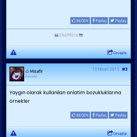
BEĞEN
Paylaş
Paylaş
theMira
Cevapla
12 Nisan 2015
#3
Misafir
Ziyaretçi
Yaygın olarak kullanilan anlatim bozukluklarına
örnekler
BEĞEN
Paylaş
Paylaş
Cevapla