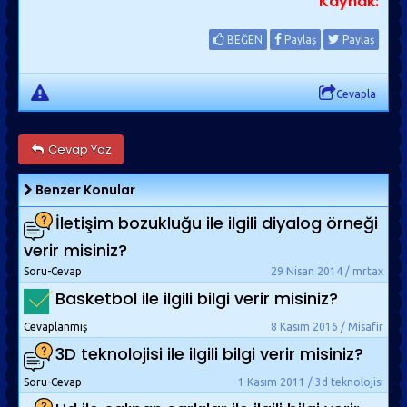
Kaynak:
BEĞEN
Paylaş
Paylaş
Cevapla
Cevap Yaz
Benzer Konular
İletişim bozukluğu ile ilgili diyalog örneği
verir misiniz?
Soru-Cevap
29 Nisan 2014 / mrtax
Basketbol ile ilgili bilgi verir misiniz?
Cevaplanmış
8 Kasım 2016 / Misafir
3D teknolojisi ile ilgili bilgi verir misiniz?
Soru-Cevap
1 Kasım 2011 / 3d teknolojisi