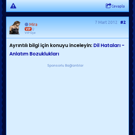
Cevapla
7 Mart 2012
#2
Mira
VIP
VIP Üye
Ayrıntılı bilgi için konuyu inceleyin:
Dil Hataları -
Anlatım Bozuklukları
Sponsorlu Bağlantılar