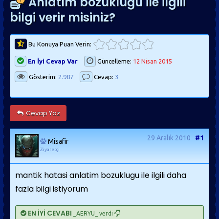
Anlatım bozukluğu ile ilgili
bilgi verir misiniz?
Bu Konuya Puan Verin:
En İyi Cevap Var
Güncelleme:
12 Nisan 2015
Gösterim:
2.987
Cevap:
3
Cevap Yaz
29 Aralık 2010
#1
Misafir
Ziyaretçi
mantik hatasi anlatim bozuklugu ile ilgili daha
fazla bilgi istiyorum
EN İYİ CEVABI
_AERYU_ verdi