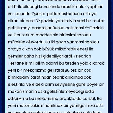
arttirilabilecegi konusunda arastirmalar yaptilar
ve sonunda Quasar patlamasi sonucu ortaya
cikan bir cesit Y-gazinin yardimiyla yeni bir motor
gelistirmeyi basardilar.Bunun calismasi Y-Gazinin
ve Deuterium maddesinin birlesimi sonucu
mümkün oluyordu. Bu iki gazin yanmasi sonucu
ortaya cikan cok büyük miktardaki enerji ile
gemiler daha hizli gidebiliyorlardi. Friedrich
Terrane isimli bilim adami bu tezden yola cikarak
yeni bir mekanizma gelistirdi.Bu tez bir cok
bilimadami tarafindan teorik anlamda cok
elestirildi ve eldeki bilim seviyesine göre böyle bir
mekanizmanin asla gelistirilemeyecegi iddia
edildi.Ama bu mekanizma pratikte de calisti!. Bu
yeni motor takimi inanilmaz bir yenilige imza atti,
ve insanlara galaksiler arasi yolculugu cok daha