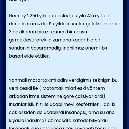
Her sey 2250 yilinda basladi,bu yila Alfa yili da
denirdi aramizda. Bu yilda insanlar galaksiler arasi
3 dakikadan biraz uzunca bir ucusu
gerceklestirerek ,o zamana kadar hic bir
sondanin basaramadigi inanilmaz önemli bir
basari elde ettiler.
Yanmali motortakimi adini verdigimiz teknigin bu
yeni cesidi ile ( Motortakimlari eski yöntem
arkadan itme sistemine göre çalisiyorlardi)
insanlar isik hizi ile ucabilmeyi kesfettiler. Tabi ki
cok eskiden de ucabilirdi insanoglu, ama su ana
kiyasla inanilmaz az mesafe katedebiliyordu.
Insanoglunun yeterince uzay seyahati tecrübesi