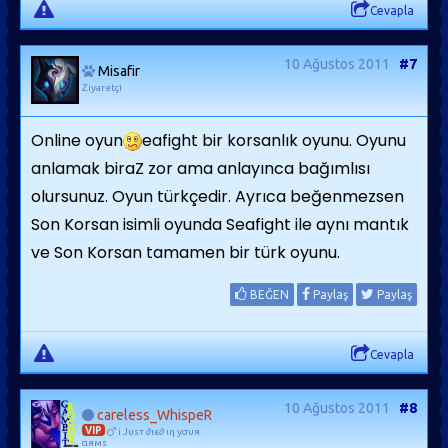
Cevapla
10 Ağustos 2011
#7
Misafir
Ziyaretçi
Online oyun
eafight bir korsanlık oyunu. Oyunu
anlamak biraZ zor ama anlayınca bağımlısı
olursunuz. Oyun türkçedir. Ayrıca beğenmezsen
Son Korsan isimli oyunda Seafight ile aynı mantık
ve Son Korsan tamamen bir türk oyunu.
BEĞEN
Paylaş
Paylaş
Cevapla
10 Ağustos 2011
#8
careless_WhispeR
VIP
i Jυѕт ∂ιє∂ ιη уσυя
αямѕ