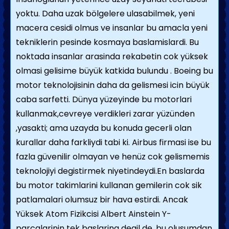
yoktu. Daha uzak bölgelere ulasabilmek, yeni
macera cesidi olmus ve insanlar bu amacla yeni
tekniklerin pesinde kosmaya baslamislardi. Bu
noktada insanlar arasinda rekabetin cok yüksek
olmasi gelisime büyük katkida bulundu . Boeing bu
motor teknolojisinin daha da gelismesi icin büyük
caba sarfetti. Dünya yüzeyinde bu motorlari
kullanmak,cevreye verdikleri zarar yüzünden
,yasakti; ama uzayda bu konuda gecerli olan
kurallar daha farkliydi tabi ki. Airbus firmasi ise bu
fazla güvenilir olmayan ve henüz cok gelismemis
teknolojiyi degistirmek niyetindeydi.En baslarda
bu motor takimlarini kullanan gemilerin cok sik
patlamalari olumsuz bir hava estirdi. Ancak
Yüksek Atom Fizikcisi Albert Ainstein Y-
parcalarinin tek baslarina degil de, bu olusumdan