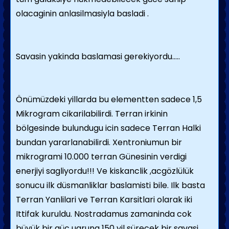
olacaginin anlasilmasiyla basladi .
Savasin yakinda baslamasi gerekiyordu.....
Önümüzdeki yillarda bu elementten sadece 1,5
Mikrogram cikarilabilirdi. Terran irkinin
bölgesinde bulundugu icin sadece Terran Halki
bundan yararlanabilirdi. Xentroniumun bir
mikrogrami 10.000 terran Günesinin verdigi
enerjiyi sagliyordu!!! Ve kiskanclik ,acgözlülük
sonucu ilk düsmanliklar baslamisti bile. Ilk basta
Terran Yanlilari ve Terran Karsitlari olarak iki
Ittifak kuruldu. Nostradamus zamaninda cok
büyük bir güc ugruna 150 yil sürecek bir savasi