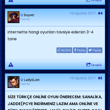
Cevapla
10 Ağustos 2011
#4
boşver
Ziyaretçi
internette hangi oyunları tavsiye edersin 3-4
tane
BEĞEN
Paylaş
Paylaş
Cevapla
10 Ağustos 2011
#5
LadyöLüm
Ziyaretçi
SİZE TÜRKÇE ONLİNE OYUN ÖNERECEM: SANALİKA,
JADDE(PCYE İNDİRMENİZ LAZIM AMA ONLİNE VE