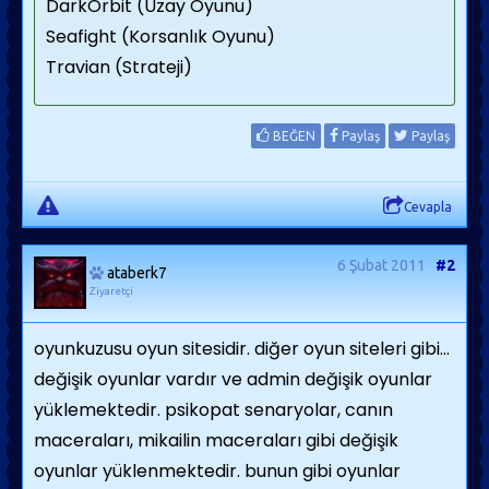
DarkOrbit (Uzay Oyunu)
Seafight (Korsanlık Oyunu)
Travian (Strateji)
BEĞEN
Paylaş
Paylaş
Cevapla
6 Şubat 2011
#2
ataberk7
Ziyaretçi
oyunkuzusu oyun sitesidir. diğer oyun siteleri gibi...
değişik oyunlar vardır ve admin değişik oyunlar
yüklemektedir. psikopat senaryolar, canın
maceraları, mikailin maceraları gibi değişik
oyunlar yüklenmektedir. bunun gibi oyunlar