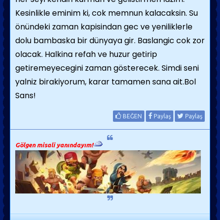
Kesinlikle eminim ki, cok memnun kalacaksin. Su
önündeki zaman kapisindan gec ve yeniliklerle
dolu bambaska bir dünyaya gir. Baslangic cok zor
olacak. Halkina refah ve huzur getirip
getiremeyecegini zaman gösterecek. Simdi seni
yalniz birakiyorum, karar tamamen sana ait.Bol
Sans!
BEĞEN
Paylaş
Paylaş
Gölgen misali yanındayım!