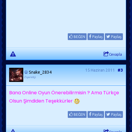
BEĞEN
Paylaş
Paylaş
Cevapla
15 Haziran 2011
#3
Snake_2834
Ziyaretçi
Bana Online Oyun Önerebilirmisin ? Ama Türkçe
Olsun Şimdiden Teşekkürler
BEĞEN
Paylaş
Paylaş