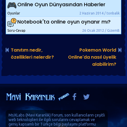
Online Oyun Dünyasından Haberler
Oyunlar
2 Haziran 2014 / tonbalik
Notebook'ta online oyun oynanır mı?
Soru-Cevap
26 Ocak 2012 / GizemB
Tanıtım nedir,
Pokemon World
özellikleri nelerdir?
Online'da nasıl üyelik
alabilirim?
MsXLabs (
Mavi Karanlık
)
Forum
, son kullanıcıların çeşitli
web teknolojileri ile ilgili sorularını cevaplamak ve
geniş kapsamlı bir Türkçe bilgi paylaşımı platformu