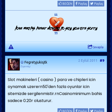
BEĞEN
Paylaş
Paylaş
Cevapla
2 Eylül 2011
#9
Fegretyjukisjtk
Ziyaretçi
Slot makineleri ( casino ) para ve chipleri icin
oynamak uzerern50'den fazla oyunlar icin
sitemizde sergilenmistir.rnCasinominimum bahis
sadece 0.20r olusturur.
BEĞEN
Paylaş
Paylaş