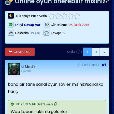
Online oyun önerebilir misiniz?
Bu Konuya Puan Verin:
En İyi Cevap Var
Güncelleme:
25 Ocak 2016
Gösterim:
19.430
Cevap:
35
Cevap Yaz
Sayfa 1 / 4
1
25 Ocak 2011
#1
Misafir
Ziyaretçi
bana bir tane sanal oyun söyler misiniz?sanalika
hariç
EN İYİ CEVABI
hrkN verdi
Web tabanlı aklıma gelenler.