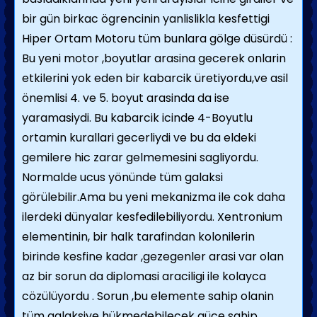
bir gün birkac ögrencinin yanlislikla kesfettigi
Hiper Ortam Motoru tüm bunlara gölge düsürdü :
Bu yeni motor ,boyutlar arasina gecerek onlarin
etkilerini yok eden bir kabarcik üretiyordu,ve asil
önemlisi 4. ve 5. boyut arasinda da ise
yaramasiydi. Bu kabarcik icinde 4-Boyutlu
ortamin kurallari gecerliydi ve bu da eldeki
gemilere hic zarar gelmemesini sagliyordu.
Normalde ucus yönünde tüm galaksi
görülebilir.Ama bu yeni mekanizma ile cok daha
ilerdeki dünyalar kesfedilebiliyordu. Xentronium
elementinin, bir halk tarafindan kolonilerin
birinde kesfine kadar ,gezegenler arasi var olan
az bir sorun da diplomasi araciligi ile kolayca
cözülüyordu . Sorun ,bu elemente sahip olanin
tüm galaksiye hükmedebilecek güce sahip