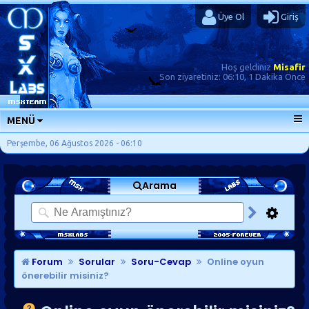
Üye Ol
Giriş
Hoş geldiniz
Misafir
Son ziyaretiniz:
06:10, 1 Dakika Önce
MENÜ
ANA SAYFA
Perşembe, 06 Ağustos 2026 - 06:10
FORUMLAR
Arama
SORU-CEVAP
GÜNLÜKLER
SON MESAJLAR
KISAYOLLAR
Forum
Sorular
Soru-Cevap
Online oyun
önerebilir misiniz?