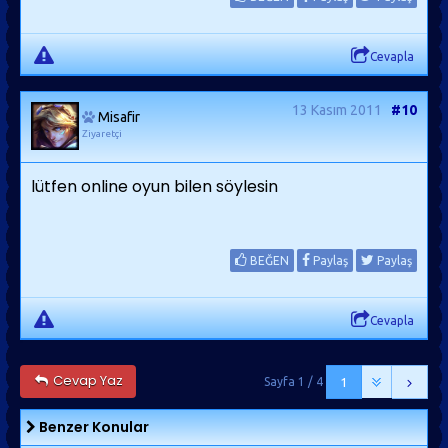
Cevapla
13 Kasım 2011
#10
Misafir
Ziyaretçi
lütfen online oyun bilen söylesin
BEĞEN
Paylaş
Paylaş
Cevapla
Cevap Yaz
Sayfa 1 / 4
1
Benzer Konular