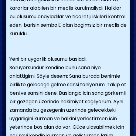
kararlar alabilen bir meclis kurulmaliydi. Halklar
bu olusumu onayladilar ve ticareti,iliskileri kontrol
eden, barisin sembolü olan bagimsiz bir meclis de
kuruldu .
Yeni bir uygarlik olusumu basladi..
Soruyorsundur kendine bunu sana niye
anlattigimi. Söyle desem: Sana burada benimle
birlikte gelecege gelme sansi taniyorum. Takip et
beni,ve sansini dene. Baslangic icin sana görkemli
bir gezegen üzerinde hakimiyet sagliyorum. Ayni
zamanda bu gezegenin üzerinde gelecekteki
uygarligini kurman ve halkini yerlestirmen icin
yeterince bos alan da var. Güce ulasabilmek icin
her seyi kendin kurman ve gelistirmen lazim.