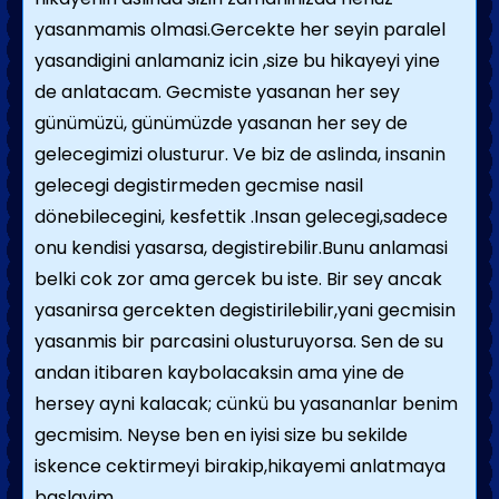
yasanmamis olmasi.Gercekte her seyin paralel
yasandigini anlamaniz icin ,size bu hikayeyi yine
de anlatacam. Gecmiste yasanan her sey
günümüzü, günümüzde yasanan her sey de
gelecegimizi olusturur. Ve biz de aslinda, insanin
gelecegi degistirmeden gecmise nasil
dönebilecegini, kesfettik .Insan gelecegi,sadece
onu kendisi yasarsa, degistirebilir.Bunu anlamasi
belki cok zor ama gercek bu iste. Bir sey ancak
yasanirsa gercekten degistirilebilir,yani gecmisin
yasanmis bir parcasini olusturuyorsa. Sen de su
andan itibaren kaybolacaksin ama yine de
hersey ayni kalacak; cünkü bu yasananlar benim
gecmisim. Neyse ben en iyisi size bu sekilde
iskence cektirmeyi birakip,hikayemi anlatmaya
baslayim.