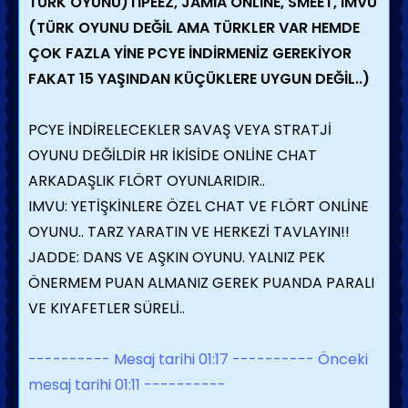
TÜRK OYUNU)TİPEEZ, JAMİA ONLİNE, SMEET, IMVU
(TÜRK OYUNU DEĞİL AMA TÜRKLER VAR HEMDE
ÇOK FAZLA YİNE PCYE İNDİRMENİZ GEREKİYOR
FAKAT 15 YAŞINDAN KÜÇÜKLERE UYGUN DEĞİL..)
PCYE İNDİRELECEKLER SAVAŞ VEYA STRATJİ
OYUNU DEĞİLDİR HR İKİSİDE ONLİNE CHAT
ARKADAŞLIK FLÖRT OYUNLARIDIR..
IMVU: YETİŞKİNLERE ÖZEL CHAT VE FLÖRT ONLİNE
OYUNU.. TARZ YARATIN VE HERKEZİ TAVLAYIN!!
JADDE: DANS VE AŞKIN OYUNU. YALNIZ PEK
ÖNERMEM PUAN ALMANIZ GEREK PUANDA PARALI
VE KIYAFETLER SÜRELİ..
---------- Mesaj tarihi 01:17 ---------- Önceki
mesaj tarihi 01:11 ----------