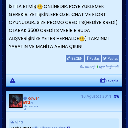
İSTİLA ETMİŞ
ONLİNEDIR, PCYE YÜKLEMEK
GEREKİR. YETİŞKİNLERE ÖZEL CHAT VE FLÖRT
OYUNUDUR.. SİZE PROMO CREDİTS(HEDİYE KREDİ)
OLARAK 3500 CREDİTS VERİR E BUDA
ALIŞVERİŞİNİZE YETER HERHALDE
) TARZINIZI
YARATIN VE MANİTA AVINA ÇIKIN!
BEĞEN
Paylaş
Paylaş
Bu mesajı
1
üye beğendi.
Cevapla
10 Ağustos 2011
#6
Rower
VIP
Mazesseza
M
Alıntı