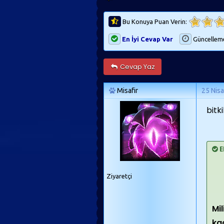
Bu Konuya Puan Verin:
En İyi Cevap Var
Güncellem
Cevap Yaz
Misafir
25 Nis
bitki
E
Ziyaretçi
Mi
ka