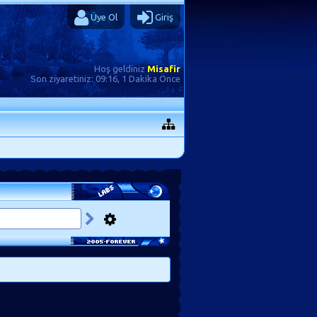
Üye Ol
Giriş
Hoş geldiniz
Misafir
Son ziyaretiniz:
09:16, 1 Dakika Önce