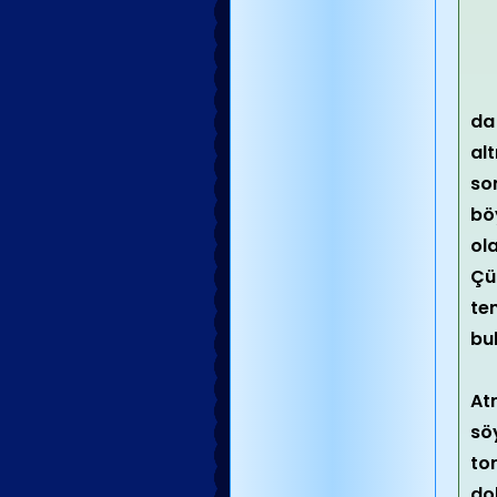
da
al
so
böy
ol
Çün
te
bu
At
sö
to
dol