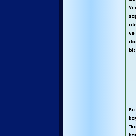
Ye
sağ
atm
ve
do
bit
Bu
ka
"ka
ka