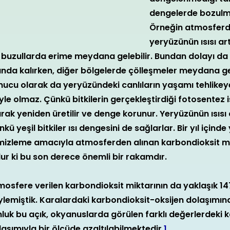
dengelerde bozulm
Örneğin atmosferdek
yeryüzünün ısısı ar
 buzullarda erime meydana gelebilir. Bundan dolayı da 
tında kalırken, diğer bölgelerde çölleşmeler meydana gel
nucu olarak da yeryüzündeki canlıların yaşamı tehlikeye
le olmaz. Çünkü bitkilerin gerçekleştirdiği fotosentez i
arak yeniden üretilir ve denge korunur. Yeryüzünün ısısı
kü yeşil bitkiler ısı dengesini de sağlarlar. Bir yıl içinde
mizleme amacıyla atmosferden alınan karbondioksit mik
lur ki bu son derece önemli bir rakamdır.
mosfere verilen karbondioksit miktarının da yaklaşık 1
ylemiştik. Karalardaki karbondioksit-oksijen dolaşımın
nluk bu açık, okyanuslarda görülen farklı değerlerdeki 
aşımıyla bir ölçüde azaltılabilmektedir.
1