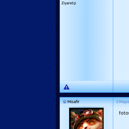
Ziyaretçi
Misafir
5 Mayı
foto