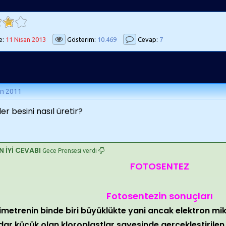
e:
11 Nisan 2013
Gösterim:
10.469
Cevap:
7
an 2011
ler besini nasıl üretir?
N İYİ CEVABI
Gece Prensesi verdi
FOTOSENTEZ
Fotosentezin sonuçları
limetrenin binde biri büyüklükte yani ancak elektron m
dar küçük olan kloroplastlar sayesinde gerçekleştirilen