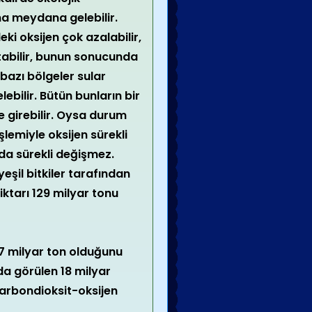
a meydana gelebilir.
i oksijen çok azalabilir,
tabilir, bunun sonucunda
bazı bölgeler sular
ebilir. Bütün bunların bir
 girebilir. Oysa durum
şlemiyle oksijen sürekli
 da sürekli değişmez.
 yeşil bitkiler tarafından
tarı 129 milyar tonu
47 milyar ton olduğunu
da görülen 18 milyar
karbondioksit-oksijen