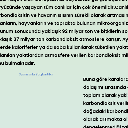
ryüzünde yaşayan tüm canlılar için çok önemlidir.Canlı
bondioksitin ve havanın ısısının sürekli olarak artmasın
sanların, hayvanların ve toprakta bulunan mikroorganiz
lunum sonucunda yaklaşık 92 milyar ton ve bitkilerin so
klaşık 37 milyar ton karbondioksit atmosfere karışır. A
erde kaloriferler ya da soba kullanılarak tüketilen yakıtl
llanılan yakıtlardan atmosfere verilen karbondioksit mik
nu bulmaktadır.
Sponsorlu Baglantilar
Buna göre karalard
dolaşımı sırasında 
toplam olarak yakl
karbondioksit veril
doğadaki karbondiok
olarak artmakta ol
dengelenmediği tak