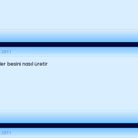
s 2011
ler besini nasıl üretir
s 2011