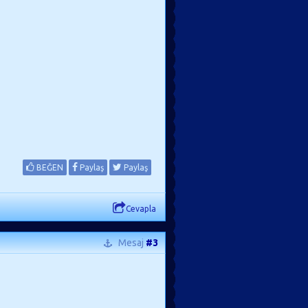
BEĞEN
Paylaş
Paylaş
Cevapla
Mesaj
#3