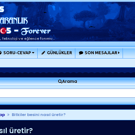
SORU-CEVAP
GÜNLÜKLER
SON MESAJLAR
Arama
ap
Bitkiler besini nasıl üretir?
ıl üretir?