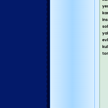
ye
kar
in
so
ya
evl
ku
to