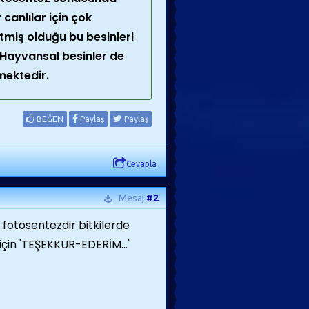
canlılar için çok
etmiş olduğu bu besinleri
. Hayvansal besinler de
mektedir.
BEĞEN
Paylaş
Paylaş
Cevapla
Mesaj
#2
 fotosentezdir bitkilerde
için 'TEŞEKKÜR-EDERİM...'