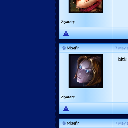
Ziyaretçi
Misafir
7 Mayı
bitki
Ziyaretçi
Misafir
7 Mayı