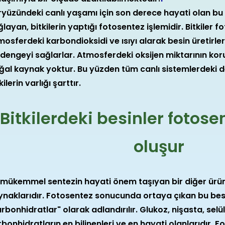
ryüzündeki canlı yaşamı için son derece hayati olan bu 
layan, bitkilerin yaptığı fotosentez işlemidir. Bitkiler
osferdeki karbondioksidi ve ısıyı alarak besin üretirler,
 dengeyi sağlarlar. Atmosferdeki oksijen miktarının kor
ğal kaynak yoktur. Bu yüzden tüm canlı sistemlerdeki d
kilerin varlığı şarttır.
Bitkilerdeki besinler fotos
oluşur
 mükemmel sentezin hayati önem taşıyan bir diğer ürünü
ynaklarıdır. Fotosentez sonucunda ortaya çıkan bu bes
rbonhidratlar" olarak adlandırılır. Glukoz, nişasta, sel
rbonhidratların en bilinenleri ve en hayati olanlarıdır.