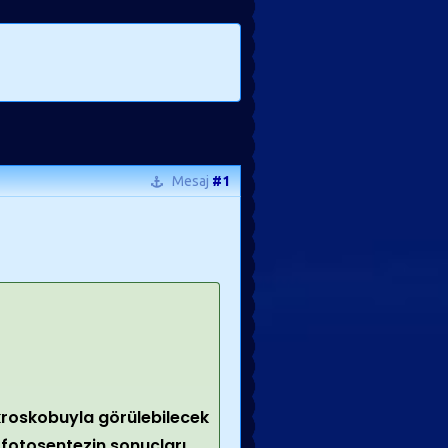
Mesaj
#1
ikroskobuyla görülebilecek
 fotosentezin sonuçları,