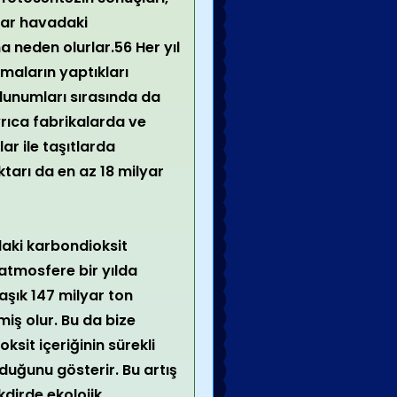
lar havadaki
a neden olurlar.56 Her yıl
maların yaptıkları
lunumları sırasında da
yrıca fabrikalarda ve
ar ile taşıtlarda
tarı da en az 18 milyar
aki karbondioksit
atmosfere bir yılda
aşık 147 milyar ton
miş olur. Bu da bize
sit içeriğinin sürekli
duğunu gösterir. Bu artış
dirde ekolojik