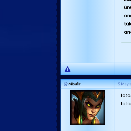
üre
ön
tü
an
Misafir
5 Mayı
foto
foto