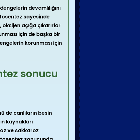
dengelerin devamlılığını
 fotosentez sayesinde
 oksijen açığa çıkarırlar
unması için de başka bir
engelerin korunması için
entez sonucu
 de canlıların besin
in kaynakları
üloz ve sakkaroz
 Fotosentez sonucunda