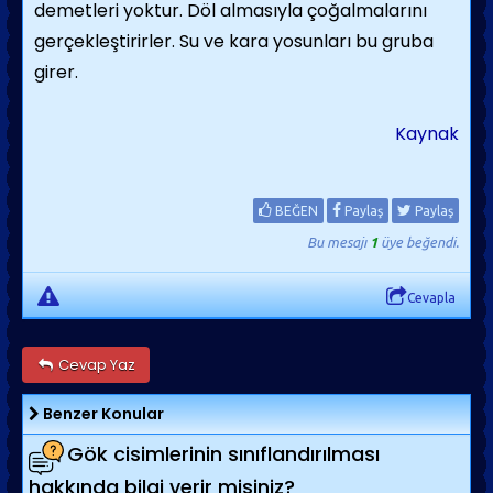
demetleri yoktur. Döl almasıyla çoğalmalarını
gerçekleştirirler. Su ve kara yosunları bu gruba
girer.
Kaynak
BEĞEN
Paylaş
Paylaş
Bu mesajı
1
üye beğendi.
Cevapla
Cevap Yaz
Benzer Konular
Gök cisimlerinin sınıflandırılması
hakkında bilgi verir misiniz?