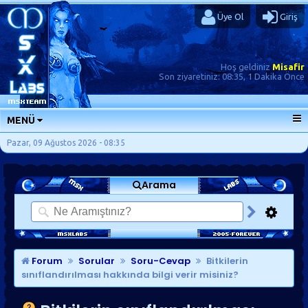
Üye Ol
Giriş
Hoş geldiniz
Misafir
Son ziyaretiniz:
08:35, 1 Dakika Önce
MENÜ
ANA SAYFA
Pazar, 09 Ağustos 2026 - 08:35
FORUMLAR
Arama
SORU-CEVAP
GÜNLÜKLER
SON MESAJLAR
KISAYOLLAR
Forum
Sorular
Soru-Cevap
Bitkilerin
sınıflandırılması hakkında bilgi verir misiniz?