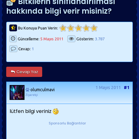
Bitkilerin sınıflandırılması
hakkında bilgi verir misiniz?
Bu Konuya Puan Verin:
Güncelleme:
5 Mayıs 2011
Gösterim:
3.787
Cevap:
1
Cevap Yaz
1 Mayıs 2011
#1
olumculmavi
Ziyaretçi
lütfen bilgi veriniz
Sponsorlu Bağlantılar