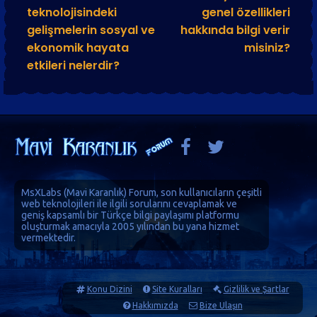
teknolojisindeki
genel özellikleri
gelişmelerin sosyal ve
hakkında bilgi verir
ekonomik hayata
misiniz?
etkileri nelerdir?
MsXLabs (
Mavi Karanlık
)
Forum
, son kullanıcıların çeşitli
web teknolojileri ile ilgili sorularını cevaplamak ve
geniş kapsamlı bir Türkçe bilgi paylaşımı platformu
oluşturmak amacıyla 2005 yılından bu yana hizmet
vermektedir.
Konu Dizini
Site Kuralları
Gizlilik ve Şartlar
Hakkımızda
Bize Ulaşın