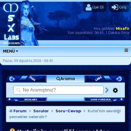
Üye Ol
Giriş
Hoş geldiniz
Misafir
Son ziyaretiniz:
06:41, 1 Dakika Önce
MENÜ
ANA SAYFA
Pazar, 09 Ağustos 2026 - 06:41
FORUMLAR
Arama
SORU-CEVAP
GÜNLÜKLER
SON MESAJLAR
KISAYOLLAR
Forum
Sorular
Soru-Cevap
Kutsi'nin sevdiği
yemekler nelerdir?