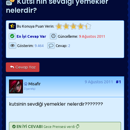
Kutsi'nin sevdiği yemekler
nelerdir?
Bu Konuya Puan Verin:
En İyi Cevap Var
Güncelleme:
9 Ağustos 2011
Gösterim:
9.464
Cevap:
2
Cevap Yaz
9 Ağustos 2011
#1
Misafir
Ziyaretçi
kutsinin sevdiği yemekler nelerdir???????
EN İYİ CEVABI
Gece Prensesi verdi