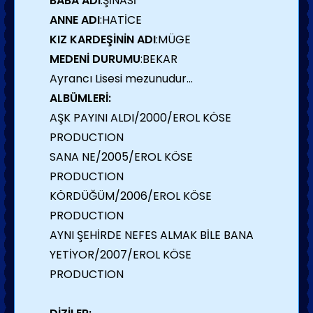
BABA ADI
:ŞİNASİ
ANNE ADI
:HATİCE
KIZ KARDEŞİNİN ADI
:MÜGE
MEDENİ DURUMU
:BEKAR
Ayrancı Lisesi mezunudur...
ALBÜMLERİ:
AŞK PAYINI ALDI/2000/EROL KÖSE
PRODUCTION
SANA NE/2005/EROL KÖSE
PRODUCTION
KÖRDÜĞÜM/2006/EROL KÖSE
PRODUCTION
AYNI ŞEHİRDE NEFES ALMAK BİLE BANA
YETİYOR/2007/EROL KÖSE
PRODUCTION