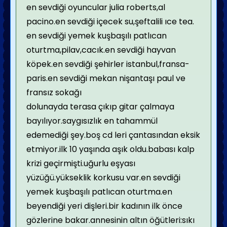
en sevdiği oyuncular julia roberts,al
pacino.en sevdiği içecek su,şeftalili ıce tea.
en sevdiği yemek kuşbaşılı patlıcan
oturtma,pilav,cacık.en sevdiği hayvan
köpek.en sevdiği şehirler istanbul,fransa-
paris.en sevdiği mekan nişantaşı paul ve
fransız sokağı
dolunayda terasa çıkıp gitar çalmaya
bayılıyor.saygısızlık en tahammül
edemediği şey.boş cd leri çantasından eksik
etmiyor.ilk 10 yaşında aşık oldu.babası kalp
krizi geçirmişti.uğurlu eşyası
yüzüğü.yükseklik korkusu var.en sevdiği
yemek kuşbaşılı patlıcan oturtma.en
beyendiği yeri dişleri.bir kadının ilk önce
gözlerine bakar.annesinin altın öğütleri:sıkı