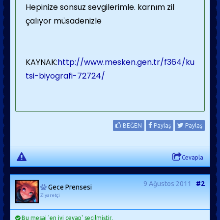
Hepinize sonsuz sevgilerimle. karnım zil
çalıyor müsadenizle
KAYNAK:
http://www.mesken.gen.tr/f364/ku
tsi-biyografi-72724/
BEĞEN
Paylaş
Paylaş
Cevapla
9 Ağustos 2011
#2
Gece Prensesi
Ziyaretçi
Bu mesaj 'en iyi cevap' seçilmiştir.