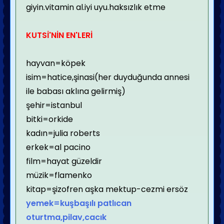
giyin.vitamin al.iyi uyu.haksızlık etme
KUTSİ'NİN EN'LERİ
hayvan=köpek
isim=hatice,şinasi(her duyduğunda annesi
ile babası aklına gelirmiş)
şehir=istanbul
bitki=orkide
kadın=julia roberts
erkek=al pacino
film=hayat güzeldir
müzik=flamenko
kitap=şizofren aşka mektup-cezmi ersöz
yemek=kuşbaşılı patlıcan
oturtma,pilav,cacık