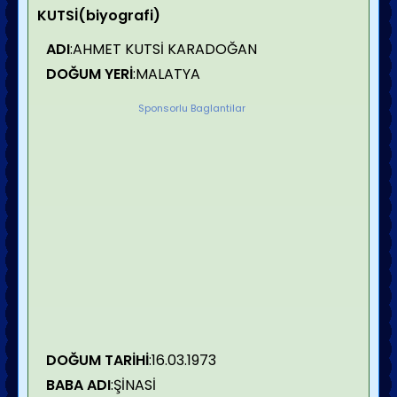
KUTSİ(biyografi)
ADI
:AHMET KUTSİ KARADOĞAN
DOĞUM YERİ
:MALATYA
Sponsorlu Baglantilar
DOĞUM TARİHİ
:16.03.1973
BABA ADI
:ŞİNASİ