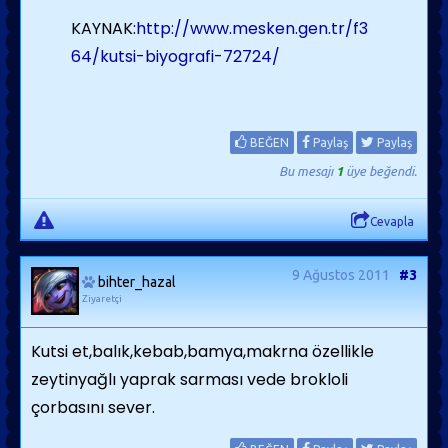
KAYNAK:
http://www.mesken.gen.tr/f3
64/kutsi-biyografi-72724/
BEĞEN
Paylaş
Paylaş
Bu mesajı
1
üye beğendi.
Cevapla
9 Ağustos 2011
#3
bihter_hazal
Ziyaretçi
Kutsi et,balık,kebab,bamya,makrna özellikle
zeytinyağlı yaprak sarması vede brokloli
çorbasını sever.