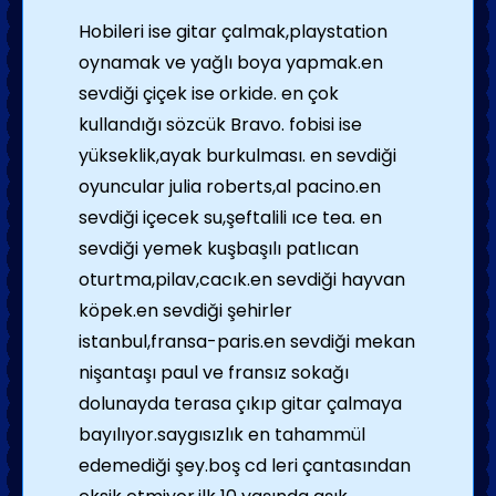
Hobileri ise gitar çalmak,playstation
oynamak ve yağlı boya yapmak.en
sevdiği çiçek ise orkide. en çok
kullandığı sözcük Bravo. fobisi ise
yükseklik,ayak burkulması. en sevdiği
oyuncular julia roberts,al pacino.en
sevdiği içecek su,şeftalili ıce tea. en
sevdiği yemek kuşbaşılı patlıcan
oturtma,pilav,cacık.en sevdiği hayvan
köpek.en sevdiği şehirler
istanbul,fransa-paris.en sevdiği mekan
nişantaşı paul ve fransız sokağı
dolunayda terasa çıkıp gitar çalmaya
bayılıyor.saygısızlık en tahammül
edemediği şey.boş cd leri çantasından