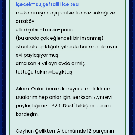
içecek=su,şeftalili ice tea
mekan=nişantaşı paulve fransız sokağı ve
ortaköy
ülke/şehir=fransa-paris
(bu arada çok eğlenceli bir insanmış)
istanbula geldiği ilk yıllarda berksan ile aynı
evi paylaşıyormuş
ama son 4 yıl ayrı evdelermiş
tuttuğu takım=beşiktaş
Ailem: Onlar benim koruyucu meleklerim.
Dualarım hep onlar için. Berksan: Aynı evi
paylaştığımız ...8216;Dost' bildiğim canım
kardeşim.
Ceyhun Çelikten: Albümümde 12 parçanın