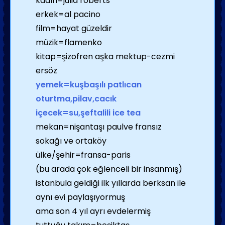
kadın=julia roberts
erkek=al pacino
film=hayat güzeldir
müzik=flamenko
kitap=şizofren aşka mektup-cezmi
ersöz
yemek=kuşbaşılı patlıcan
oturtma,pilav,cacık
içecek=su,şeftalili ice tea
mekan=nişantaşı paulve fransız
sokağı ve ortaköy
ülke/şehir=fransa-paris
(bu arada çok eğlenceli bir insanmış)
istanbula geldiği ilk yıllarda berksan ile
aynı evi paylaşıyormuş
ama son 4 yıl ayrı evdelermiş