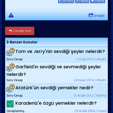
BEĞEN
Paylaş
Paylaş
Cevapla
Cevap Yaz
Benzer Konular
Tom ve Jerry'nin sevdiği şeyler nelerdir?
Soru-Cevap
1 Ocak 2014 / Misafir
Garfield'ın sevdiği ve sevmediği şeyler
nelerdir?
Soru-Cevap
24 Nisan 2014 / Misafir
Atatürk'ün sevdiği yemekler nedir?
Soru-Cevap
13 Aralık 2012 / KaRma
Karadeniz'e özgü yemekler nelerdir?
Cevaplanmış
29 Aralık 2008 / rozetI