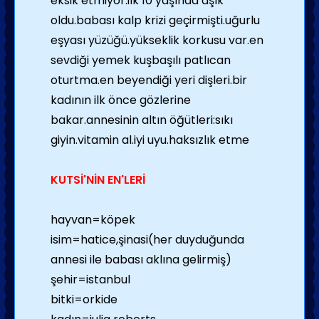
eksik etmiyor.ilk 10 yaşında aşık
oldu.babası kalp krizi geçirmişti.uğurlu
eşyası yüzüğü.yükseklik korkusu var.en
sevdiği yemek kuşbaşılı patlıcan
oturtma.en beyendiği yeri dişleri.bir
kadının ilk önce gözlerine
bakar.annesinin altın öğütleri:sıkı
giyin.vitamin al.iyi uyu.haksızlık etme
KUTSİ'NİN EN'LERİ
hayvan=köpek
isim=hatice,şinasi(her duyduğunda
annesi ile babası aklına gelirmiş)
şehir=istanbul
bitki=orkide