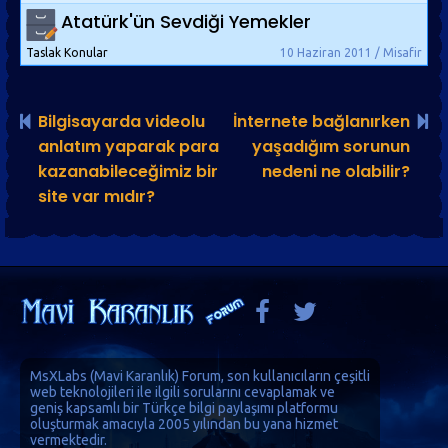
Atatürk'ün Sevdiği Yemekler
Taslak Konular
10 Haziran 2011 / Misafir
Bilgisayarda videolu
İnternete bağlanırken
anlatım yaparak para
yaşadığım sorunun
kazanabileceğimiz bir
nedeni ne olabilir?
site var mıdır?
MsXLabs (
Mavi Karanlık
)
Forum
, son kullanıcıların çeşitli
web teknolojileri ile ilgili sorularını cevaplamak ve
geniş kapsamlı bir Türkçe bilgi paylaşımı platformu
oluşturmak amacıyla 2005 yılından bu yana hizmet
vermektedir.