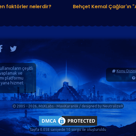
n faktörler nelerdir?
Behçet Kemal Çağlar'ın "At
ullanıcıların çeşitli
Konu Dizini
cevaplamak ve
ımı platformu
 yana hizmet
2005 - 2026, MsXLabs - MaviKaranlık / designed by
NeutralizeR
Sayfa 0.058 saniyede 10 sorgu ile oluşturuldu