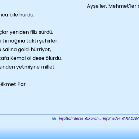
Ayşe'ler, Mehmet'ler d
nca bile hürdü.
lar yeniden filiz sürdü.
i tırnağına taktı şehirler.
a salına geldi hürriyet,
afa Kemal öl dese ölürdü.
sinden yetmişine millet.
 Hikmet Par
"İnşallah"derse Yakaran..."İnşa" eder YARADAN