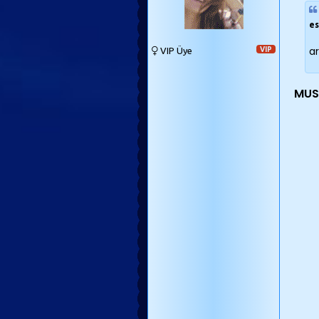
es
ar
VIP Üye
VIP
MUS