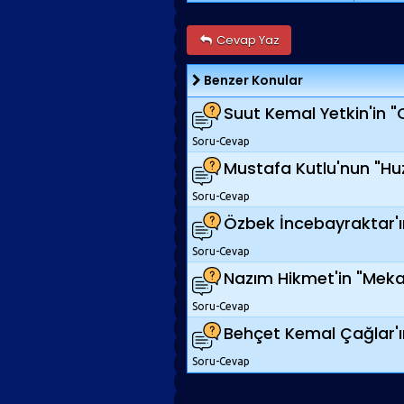
Cevap Yaz
Benzer Konular
Suut Kemal Yetkin'in "C
Soru-Cevap
Mustafa Kutlu'nun "Huzu
Soru-Cevap
Özbek İncebayraktar'ın
Soru-Cevap
Nazım Hikmet'in "Mekanik
Soru-Cevap
Behçet Kemal Çağlar'ın 
Soru-Cevap