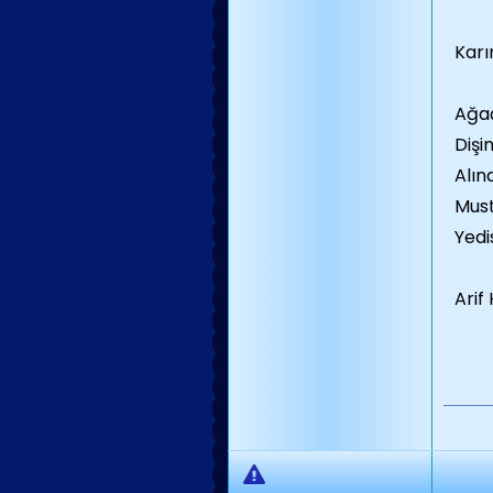
Karı
Ağaç
Dişin
Alın
Must
Yedi
Arif