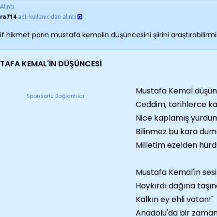
Alıntı
ra714
adlı kullanıcıdan alıntı
if hikmet parın mustafa kemalin düşüncesini şiirini araştırabilirmii
TAFA KEMAL'İN DÜŞÜNCESİ
Mustafa Kemal düşün
Sponsorlu Bağlantılar
Ceddim, tarihlerce k
Nice kaplamış yurdu
Bilinmez bu kara dum
Milletim ezelden hürd
Mustafa Kemal'in sesi
Haykırdı dağına taşı
Kalkın ey ehli vatan!"
Anadolu'da bir zaman