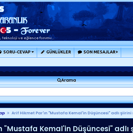
SORU-CEVAP
GÜNLÜKLER
SON MESAJLAR
Arama
ap
Arif Hikmet Par'ın "Mustafa Kemal'in Düşüncesi" adlı şiirini 
n "Mustafa Kemal'in Düşüncesi" adlı şi