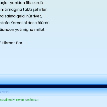
çlar yeniden filiz sürdü.
ini tırnağına taktı şehirler.
na salına geldi hürriyet,
stafa Kemal öl dese ölürdü.
isinden yetmişine millet.
f Hikmet Par
m 2011
esaj 'en iyi cevap' seçilmiştir.