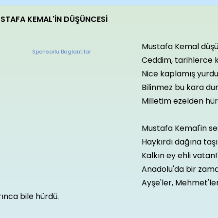
STAFA KEMAL'İN DÜŞÜNCESİ
Mustafa Kemal düşü
Sponsorlu Baglantilar
Ceddim, tarihlerce
Nice kaplamış yurd
Bilinmez bu kara du
Milletim ezelden hür
Mustafa Kemal'in ses
Haykırdı dağına taş
Kalkın ey ehli vatan!
Anadolu'da bir zama
Ayşe'ler, Mehmet'ler
ınca bile hürdü.