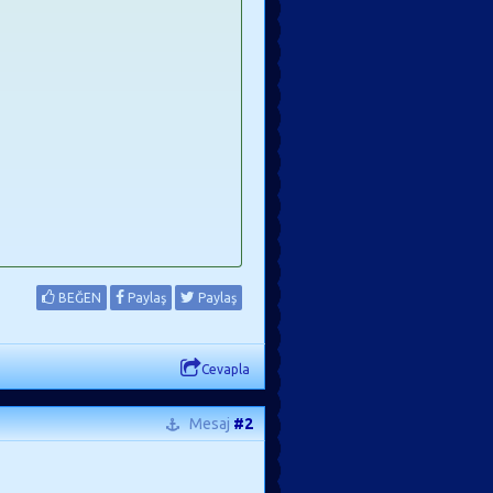
BEĞEN
Paylaş
Paylaş
Cevapla
Mesaj
#2