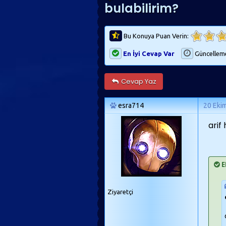
bulabilirim?
Bu Konuya Puan Verin:
En İyi Cevap Var
Güncellem
Cevap Yaz
esra714
20 Eki
arif
E
Ziyaretçi