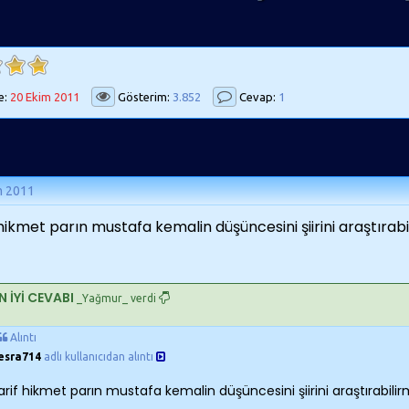
e:
20 Ekim 2011
Gösterim:
3.852
Cevap:
1
m 2011
 hikmet parın mustafa kemalin düşüncesini şiirini araştırabil
N İYİ CEVABI
_Yağmur_ verdi
Alıntı
esra714
adlı kullanıcıdan alıntı
arif hikmet parın mustafa kemalin düşüncesini şiirini araştırabilirm