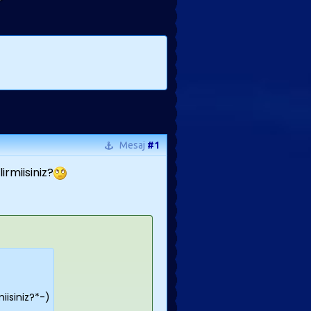
Mesaj
#1
irmiisiniz?
iisiniz?*-)