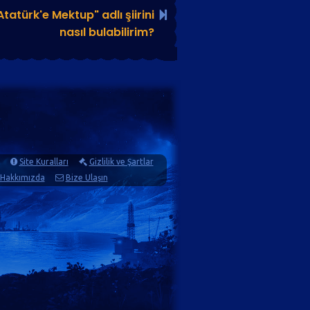
atürk'e Mektup" adlı şiirini
nasıl bulabilirim?
Site Kuralları
Gizlilik ve Şartlar
Hakkımızda
Bize Ulaşın