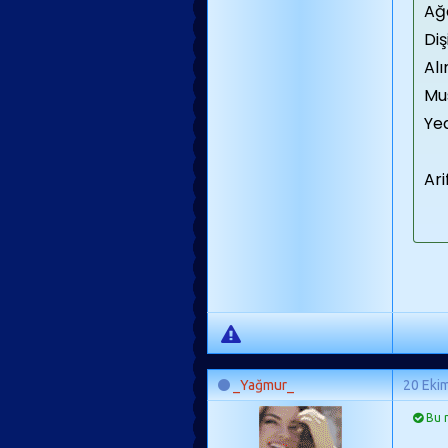
Ağa
Diş
Alı
Mu
Yed
Ari
_Yağmur_
20 Eki
Bu m