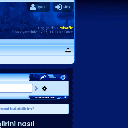
Üye Ol
Giriş
Hoş geldiniz
Misafir
Son ziyaretiniz:
17:53, 1 Dakika Önce
nasıl bulabilirim?
irini nasıl