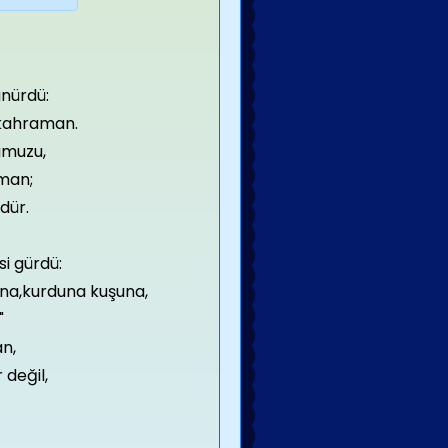
nürdü:
 kahraman.
umuzu,
man;
dür.
i gürdü:
ına,kurduna kuşuna,
"
n,
 değil,