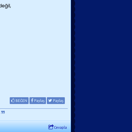
eğil,
BEĞEN
Paylaş
Paylaş
.
Cevapla