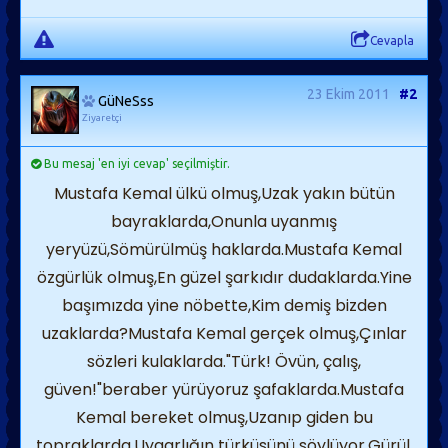
Cevapla
23 Ekim 2011
#2
GüNeSss
Ziyaretçi
Bu mesaj 'en iyi cevap' seçilmiştir.
Mustafa Kemal ülkü olmuş,Uzak yakın bütün
bayraklarda,Onunla uyanmış
yeryüzü,Sömürülmüş haklarda.Mustafa Kemal
özgürlük olmuş,En güzel şarkıdır dudaklarda.Yine
başımızda yine nöbette,Kim demiş bizden
uzaklarda?Mustafa Kemal gerçek olmuş,Çınlar
sözleri kulaklarda."Türk! Övün, çalış,
güven!"beraber yürüyoruz şafaklarda.Mustafa
Kemal bereket olmuş,Uzanıp giden bu
topraklarda.Uygarlığın türküsünü söylüyor,Gürül,