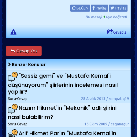
BEĞEN
Paylaş
Paylaş
Bu mesajı
1
üye beğendi.
Cevapla
Cevap Yaz
Benzer Konular
"Sessiz gemi" ve "Mustafa Kemal'i
düşünüyorum" şiirlerinin incelemesi nasıl
yapılır?
Soru-Cevap
28 Aralık 2013 / sempatiq19
Nazım Hikmet'in "Mekanik" adlı şiirini
nasıl bulabilirim?
Soru-Cevap
15 Ekim 2009 / caganagur
Arif Hikmet Par'ın "Mustafa Kemal'in