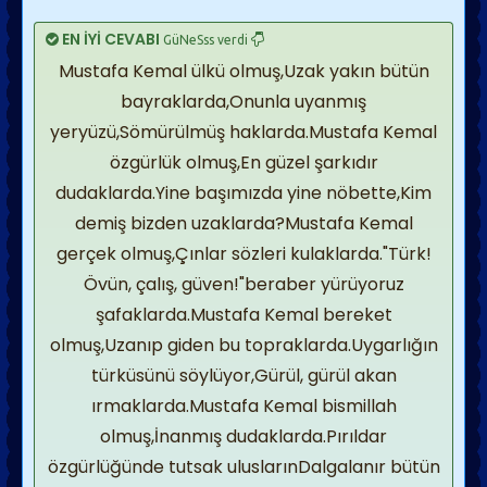
EN İYİ CEVABI
GüNeSss verdi
Mustafa Kemal ülkü olmuş,Uzak yakın bütün
bayraklarda,Onunla uyanmış
yeryüzü,Sömürülmüş haklarda.Mustafa Kemal
özgürlük olmuş,En güzel şarkıdır
dudaklarda.Yine başımızda yine nöbette,Kim
demiş bizden uzaklarda?Mustafa Kemal
gerçek olmuş,Çınlar sözleri kulaklarda."Türk!
Övün, çalış, güven!"beraber yürüyoruz
şafaklarda.Mustafa Kemal bereket
olmuş,Uzanıp giden bu topraklarda.Uygarlığın
türküsünü söylüyor,Gürül, gürül akan
ırmaklarda.Mustafa Kemal bismillah
olmuş,İnanmış dudaklarda.Pırıldar
özgürlüğünde tutsak uluslarınDalgalanır bütün