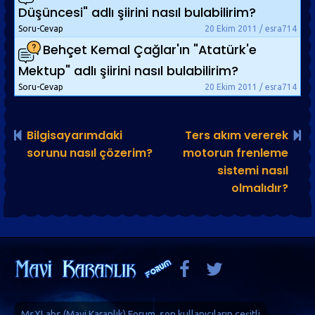
Düşüncesi" adlı şiirini nasıl bulabilirim?
Soru-Cevap
20 Ekim 2011 / esra714
Behçet Kemal Çağlar'ın "Atatürk'e
Mektup" adlı şiirini nasıl bulabilirim?
Soru-Cevap
20 Ekim 2011 / esra714
Bilgisayarımdaki
Ters akım vererek
sorunu nasıl çözerim?
motorun frenleme
sistemi nasıl
olmalıdır?
MsXLabs (
Mavi Karanlık
)
Forum
, son kullanıcıların çeşitli