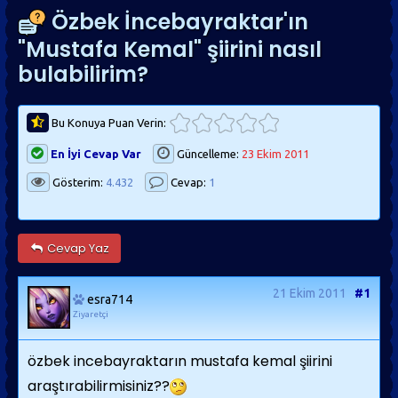
Özbek İncebayraktar'ın
"Mustafa Kemal" şiirini nasıl
bulabilirim?
Bu Konuya Puan Verin:
En İyi Cevap Var
Güncelleme:
23 Ekim 2011
Gösterim:
4.432
Cevap:
1
Cevap Yaz
21 Ekim 2011
#1
esra714
Ziyaretçi
özbek incebayraktarın mustafa kemal şiirini
araştırabilirmisiniz??