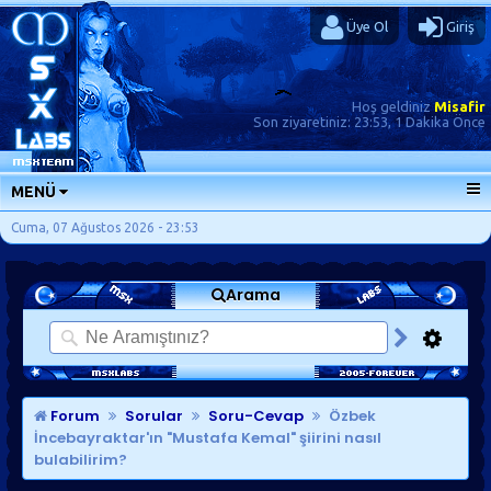
Üye Ol
Giriş
Hoş geldiniz
Misafir
Son ziyaretiniz:
23:53, 1 Dakika Önce
MENÜ
ANA SAYFA
Cuma, 07 Ağustos 2026 - 23:53
FORUMLAR
Arama
SORU-CEVAP
GÜNLÜKLER
SON MESAJLAR
KISAYOLLAR
Forum
Sorular
Soru-Cevap
Özbek
İncebayraktar'ın "Mustafa Kemal" şiirini nasıl
bulabilirim?