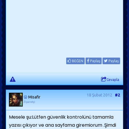
BEĞEN
Paylaş
Paylaş
Cevapla
18 Şubat 2012
#2
Misafir
Ziyaretçi
Mesele şu:Lütfen güvenlik kontrolünü tamamla
yazısı çıkıyor ve ana sayfama giremiorum .Şimdi