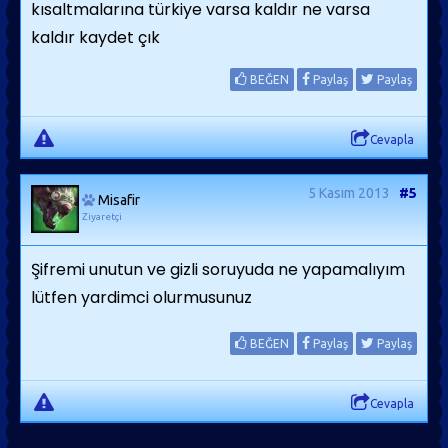
kısaltmalarına türkiye varsa kaldır ne varsa
kaldır kaydet çık
BEĞEN
Paylaş
Paylaş
Cevapla
5 Kasım 2013
#5
Misafir
Ziyaretçi
Şifremi unutun ve gizli soruyuda ne yapamalıyım
lütfen yardimci olurmusunuz
BEĞEN
Paylaş
Paylaş
Cevapla