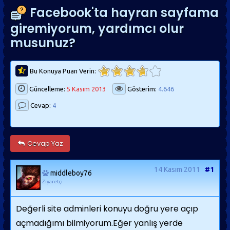
Facebook'ta hayran sayfama
giremiyorum, yardımcı olur
musunuz?
Bu Konuya Puan Verin:
Güncelleme:
5 Kasım 2013
Gösterim:
4.646
Cevap:
4
Cevap Yaz
14 Kasım 2011
#1
middleboy76
Ziyaretçi
Değerli site adminleri konuyu doğru yere açıp
açmadığımı bilmiyorum.Eğer yanlış yerde