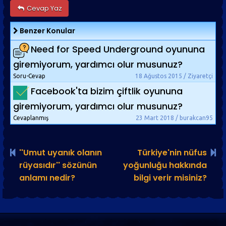
Cevap Yaz
Benzer Konular
Need for Speed Underground oyununa
giremiyorum, yardımcı olur musunuz?
Soru-Cevap
18 Ağustos 2015 / Ziyaretçi
Facebook'ta bizim çiftlik oyununa
giremiyorum, yardımcı olur musunuz?
Cevaplanmış
23 Mart 2018 / burakcan95
''Umut uyanık olanın
Türkiye'nin nüfus
rüyasıdır'' sözünün
yoğunluğu hakkında
anlamı nedir?
bilgi verir misiniz?