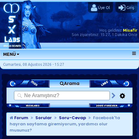
Üye Ol
Giriş
Hoş geldiniz
Misafir
Son ziyaretiniz:
15:27, 1 Dakika Önce
MENÜ
ANA SAYFA
Cumartesi, 08 Ağustos 2026 - 15:27
FORUMLAR
Arama
SORU-CEVAP
GÜNLÜKLER
SON MESAJLAR
KISAYOLLAR
Forum
Sorular
Soru-Cevap
Facebook'ta
hayran sayfama giremiyorum, yardımcı olur
musunuz?