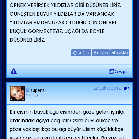
ÖRNEK VERİRSEK YILDIZLAR GİBİ DÜŞÜNEBİLİRİZ.
GÜNEŞTEN BÜYÜK YILDIZLAR DA VAR ANCAK
YILDIZLAR BİZDEN UZAK OLDUĞU İÇİN ONLARI
KÜÇÜK GÖRMEKTEYİZ. UÇAĞI DA BÖYLE
DÜŞÜNEBİLİRİZ.
BEĞEN
Paylaş
Paylaş
Cevapla
22 Şubat 2012
#7
superisi
Ziyaretçi
Bir cismin büyüklüğü cisimden göze gelen ışınlar
arasındaki açıya bağlıdır.Cisim büyüdükçe ve
göze yaklaştıkça bu açı büyür.Cisim küçüldükçe
veya gözden uzaklaştıkça açı küçülür. Bu yüzden