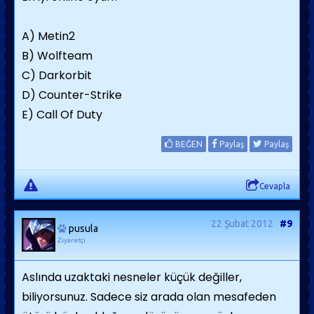
A) Metin2
B) Wolfteam
C) Darkorbit
D) Counter-Strike
E) Call Of Duty
BEĞEN
Paylaş
Paylaş
Cevapla
22 Şubat 2012
#9
pusula
Ziyaretçi
Aslında uzaktaki nesneler küçük değiller,
biliyorsunuz. Sadece siz arada olan mesafeden