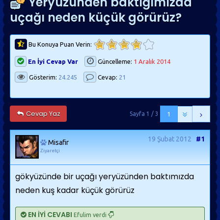
Yeryüzünden baktığımızda
uçağı neden küçük görürüz?
Bu Konuya Puan Verin:
En İyi Cevap Var
Güncelleme:
1 Aralık 2014
Gösterim:
24.245
Cevap:
21
Cevap Yaz
Sayfa 1 / 3
1
19 Şubat 2012
#1
Misafir
Ziyaretçi
gökyüzünde bir uçağı yeryüzünden baktımızda
neden kuş kadar küçük görürüz
EN İYİ CEVABI
Efulim verdi