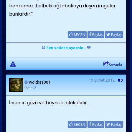
benzemez; halbuki ağtabakaya düşen imgeler
bunlardır."
BEĞEN
Paylaş
Paylaş
Sen sadece aynasin...
Cevapla
19 Şubat 2012
#3
woltka1001
Ziyaretçi
İnsanın gözü ve beyni ile alakalıdır.
BEĞEN
Paylaş
Paylaş