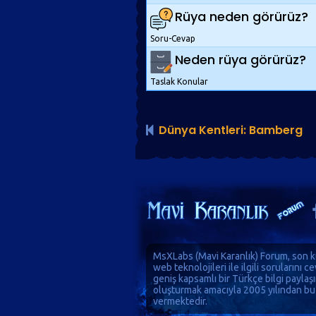
Rüya neden görürüz?
Soru-Cevap
Neden rüya görürüz?
Taslak Konular
Dünya Kentleri: Bamberg
MsXLabs (
Mavi Karanlık
)
Forum
, son k
web teknolojileri ile ilgili sorularını 
geniş kapsamlı bir Türkçe bilgi paylaş
oluşturmak amacıyla 2005 yılından bu
vermektedir.