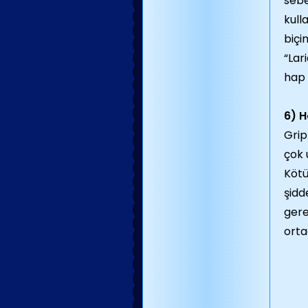
sebe
kull
biçi
“Lar
hap 
6) H
Grip
çok 
Kötü
şidd
gere
orta