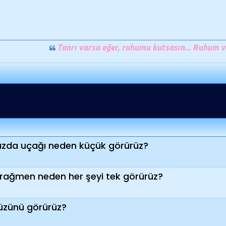
Tanrı varsa eğer, ruhumu kutsasın... Ruhum v
ızda uçağı neden küçük görürüz?
rağmen neden her şeyi tek görürüz?
üzünü görürüz?