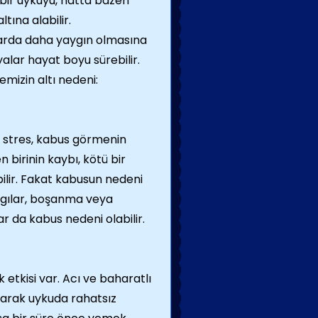
bir uykuyu, hatta bazen
ltına alabilir.
arda daha yaygın olmasına
lar hayat boyu sürebilir.
mizin altı nedeni:
e stres, kabus görmenin
 birinin kaybı, kötü bir
lir. Fakat kabusun nedeni
aygılar, boşanma veya
ar da kabus nedeni olabilir.
tkisi var. Acı ve baharatlı
ırarak uykuda rahatsız