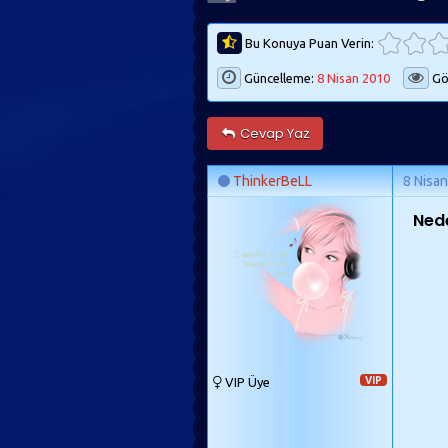
Bu Konuya Puan Verin:
Güncelleme:
8 Nisan 2010
Gö
Cevap Yaz
ThinkerBeLL
8 Nisa
Ned
VIP Üye
VIP