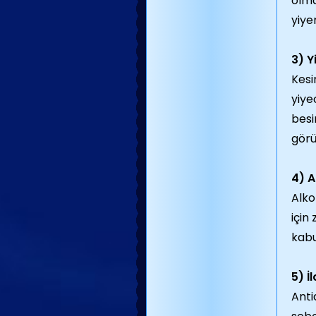
olma
yiye
3) Y
Kesi
yiye
besi
görü
4) A
Alko
için
kabu
5) İ
Anti