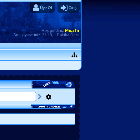
Üye Ol
Giriş
Hoş geldiniz
Misafir
Son ziyaretiniz:
21:19, 1 Dakika Önce