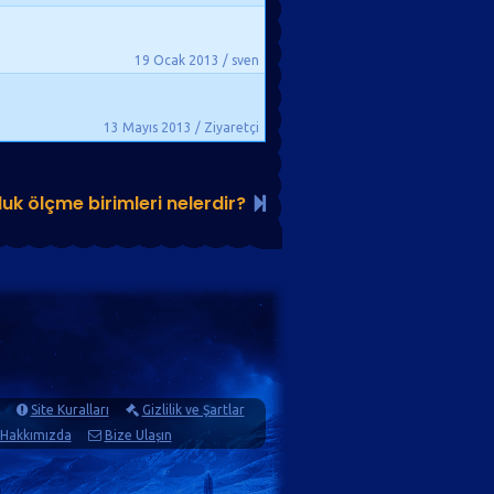
19 Ocak 2013 / sven
13 Mayıs 2013 / Ziyaretçi
uk ölçme birimleri nelerdir?
Site Kuralları
Gizlilik ve Şartlar
Hakkımızda
Bize Ulaşın