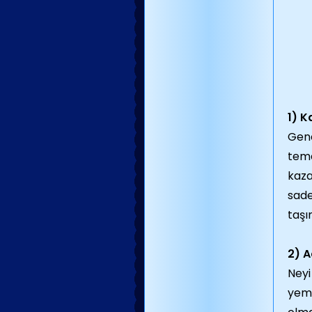
1) K
Gene
teme
kaza
sade
taşı
2) A
Neyi
yeme