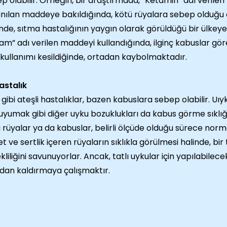
p olabilir. Örneğin, bir araştırmada, “Ketamin” adı verile
anılan maddeye bakıldığında, kötü rüyalara sebep olduğu a
mde, sıtma hastalığının yaygın olarak görüldüğü bir ülkeye
iam” adı verilen maddeyi kullandığında, ilginç kabuslar göre
kullanımı kesildiğinde, ortadan kaybolmaktadır.
astalık
 gibi ateşli hastalıklar, bazen kabuslara sebep olabilir. Uı
uyumak gibi diğer uyku bozuklukları da kabus görme sıklığın
 rüyalar ya da kabuslar, belirli ölçüde olduğu sürece norm
et ve sertlik içeren rüyaların sıklıkla görülmesi halinde, bi
kliliğini savunuyorlar. Ancak, tatlı uykular için yapılabilecek
dan kaldırmaya çalışmaktır.