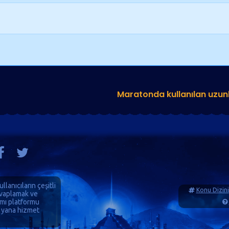
Maratonda kullanılan uzunl
ullanıcıların çeşitli
Konu Dizini
cevaplamak ve
ımı platformu
 yana hizmet