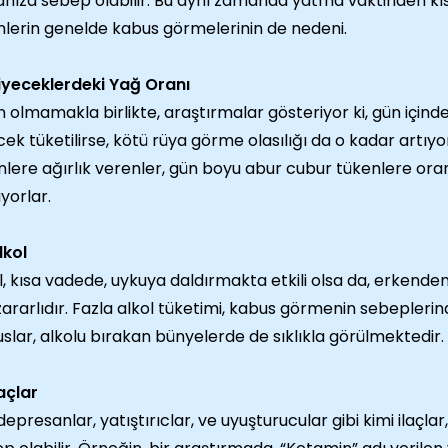
nıza sebep olabilir. Bu aynı zamanda yatma vaktinden kı
nlerin genelde kabus görmelerinin de nedeni.
iyeceklerdeki Yağ Oranı
n olmamakla birlikte, araştırmalar gösteriyor ki, gün için
cek tüketilirse, kötü rüya görme olasılığı da o kadar artıy
nlere ağırlık verenler, gün boyu abur cubur tükenlere or
yorlar.
lkol
l, kısa vadede, uykuya daldırmakta etkili olsa da, erken
 zararlıdır. Fazla alkol tüketimi, kabus görmenin sebeplerin
slar, alkolu bırakan bünyelerde de sıklıkla görülmektedir.
laçlar
depresanlar, yatıştırıclar, ve uyuşturucular gibi kimi ilaçla