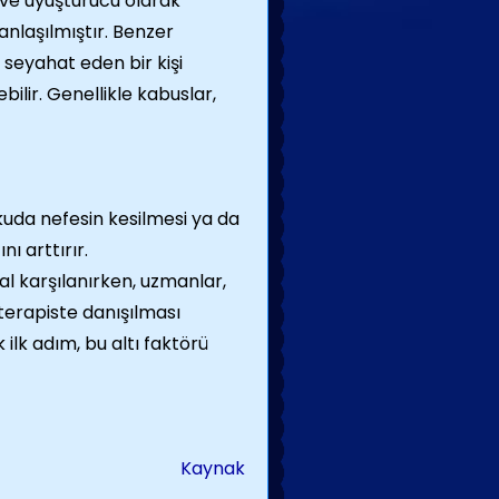
n ve uyuşturucu olarak
nlaşılmıştır. Benzer
 seyahat eden bir kişi
bilir. Genellikle kabuslar,
ykuda nefesin kesilmesi ya da
ı arttırır.
al karşılanırken, uzmanlar,
r terapiste danışılması
 ilk adım, bu altı faktörü
Kaynak