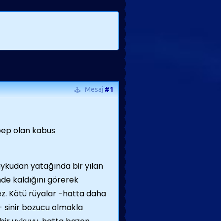
Mesaj
#1
bep olan kabus
uykudan yatağında bir yılan
inde kaldığını görerek
. Kötü rüyalar -hatta daha
 sinir bozucu olmakla