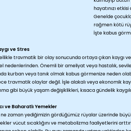
kalmayıp bütün 
hayatınızı etkisi a
Genelde çocukl
rağmen kötü rüya
İşte kabus görme
aygı ve Stres
llikle travmatik bir olay sonucunda ortaya çıkan kaygı v
l nedenlerinden. Önemli bir ameliyat veya hastalık, sevilen
da kurban veya tanık olmak kabus görmenize neden olabi
ce travmatik olaylar değil. İşle alakalı veya ekonomik k
nma gibi büyük yaşam değişiklikleri, kısaca gündelik kaygıl
cı ve Baharatlı Yemekler
 ne zaman yediğimizin gördüğümüz rüyalar üzerinde büyük e
kler vücut sıcaklığını ve metabolizma faaliyetlerini artt