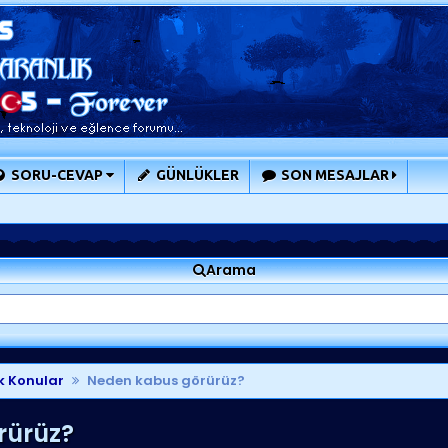
SORU-CEVAP
GÜNLÜKLER
SON MESAJLAR
Arama
k Konular
Neden kabus görürüz?
rürüz?