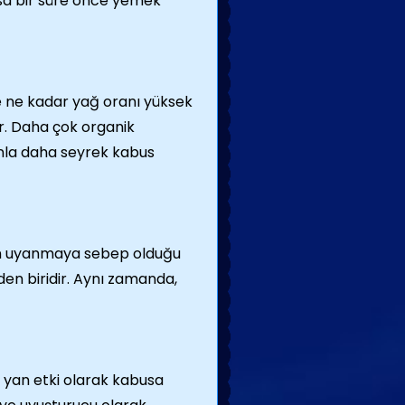
sa bir süre önce yemek
de ne kadar yağ oranı yüksek
or. Daha çok organik
anla daha seyrek kabus
den uyanmaya sebep olduğu
den biridir. Aynı zamanda,
r, yan etki olarak kabusa