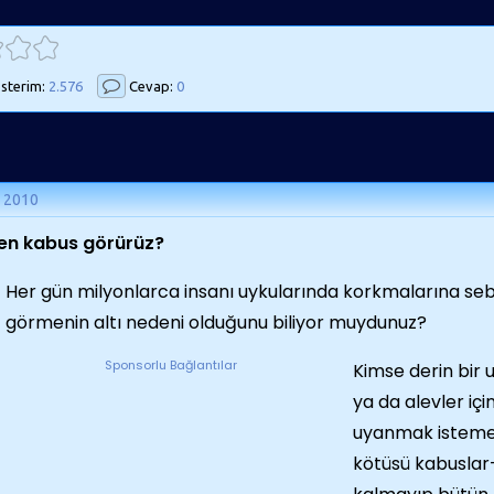
sterim:
2.576
Cevap:
0
n 2010
en kabus görürüz?
Her gün milyonlarca insanı uykularında korkmalarına se
görmenin altı nedeni olduğunu biliyor muydunuz?
Sponsorlu Bağlantılar
Kimse derin bir 
ya da alevler iç
uyanmak istemez
kötüsü kabuslar-