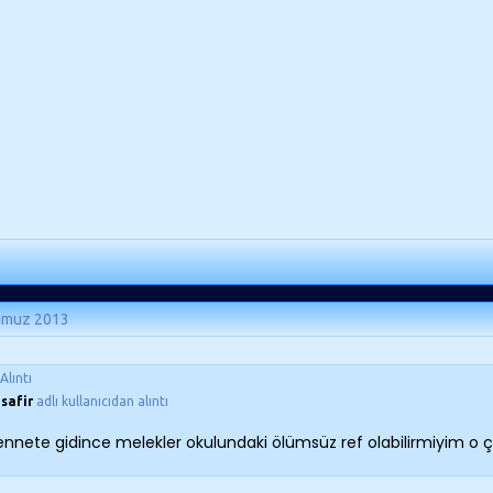
mmuz 2013
Alıntı
safir
adlı kullanıcıdan alıntı
nnete gidince melekler okulundaki ölümsüz ref olabilirmiyim o çiz