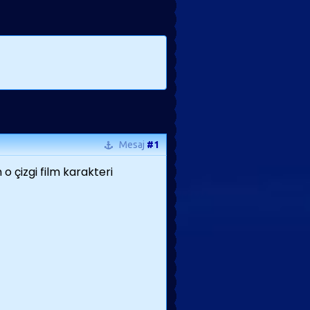
Mesaj
#1
o çizgi film karakteri