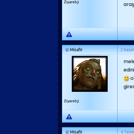
Ziyaretçi
araş
Misafir
2 Kası
mele
edin
o
gire
Ziyaretçi
Misafir
4 Tem