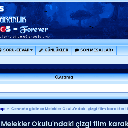
SORU-CEVAP
GÜNLÜKLER
SON MESAJLAR
Arama
ap
Cennete gidince Melekler Okulu'ndaki çizgi film karakteri 
Melekler Okulu'ndaki çizgi film karak