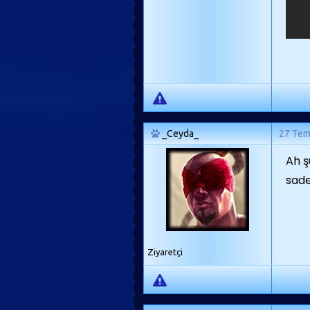
_Ceyda_
27 Te
Ah ş
sade
Ziyaretçi