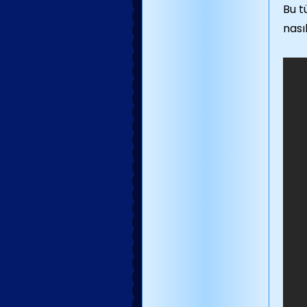
Bu t
nası