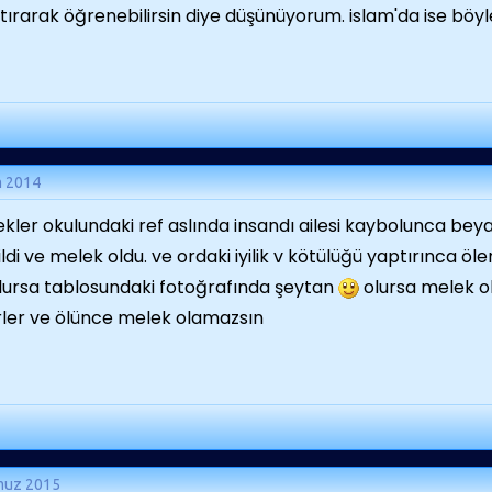
tırarak öğrenebilirsin diye düşünüyorum. islam'da ise böyl
m 2014
kler okulundaki ref aslında insandı ailesi kaybolunca bey
ildi ve melek oldu. ve ordaki iyilik v kötülüğü yaptırınca ö
lursa tablosundaki fotoğrafında şeytan
olursa melek ol
rler ve ölünce melek olamazsın
muz 2015