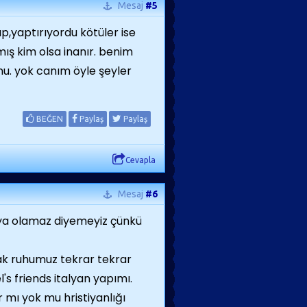
Mesaj
#5
ıp,yaptırıyordu kötüler ise
mış kim olsa inanır. benim
unu. yok canım öyle şeyler
BEĞEN
Paylaş
Paylaş
Cevapla
Mesaj
#6
veya olamaz diyemeyiz çünkü
rak ruhumuz tekrar tekrar
l's friends italyan yapımı.
ar mı yok mu hristiyanlığı