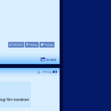
BEĞEN
Paylaş
Paylaş
Cevapla
Mesaj
#3
gi film karakteri