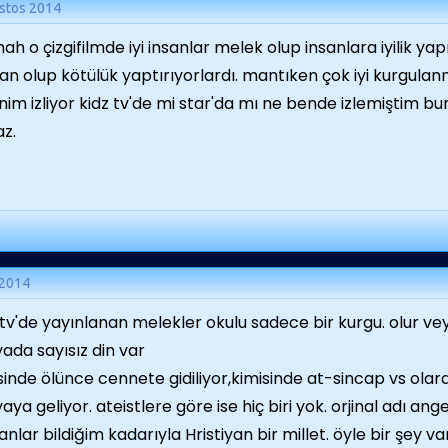
stos 2014
ah o çizgifilmde iyi insanlar melek olup insanlara iyilik yap
an olup kötülük yaptırıyorlardı. mantıken çok iyi kurgulan
nim izliyor kidz tv'de mi star'da mı ne bende izlemiştim b
z.
 2014
 tv'de yayınlanan melekler okulu sadece bir kurgu. olur 
ada sayısız din var
sinde ölünce cennete gidiliyor,kimisinde at-sincap vs ola
aya geliyor. ateistlere göre ise hiç biri yok. orjinal adı ange
yanlar bildiğim kadarıyla Hristiyan bir millet. öyle bir şey v