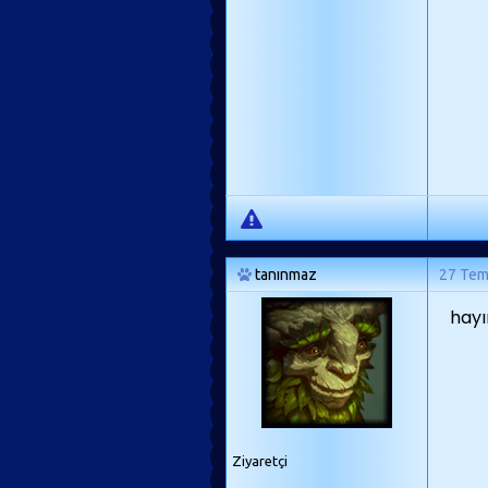
tanınmaz
27 Te
hayı
Ziyaretçi