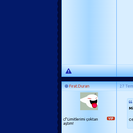
Fırat.Duran
27 Te
Mi
ce
Limitlerimi çoktan
VIP
aştım!