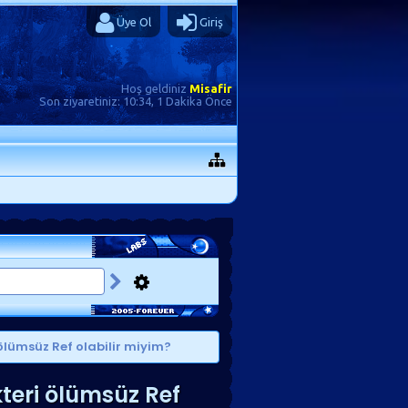
Üye Ol
Giriş
Hoş geldiniz
Misafir
Son ziyaretiniz:
10:34, 1 Dakika Önce
ölümsüz Ref olabilir miyim?
teri ölümsüz Ref