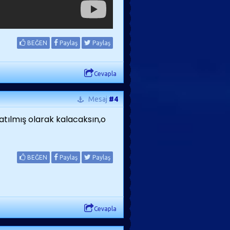
BEĞEN
Paylaş
Paylaş
Cevapla
Mesaj
#4
atılmış olarak kalacaksın,o
BEĞEN
Paylaş
Paylaş
Cevapla