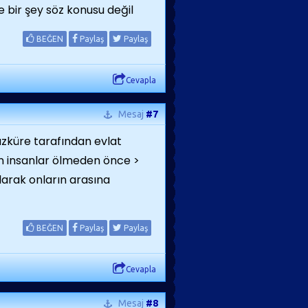
e bir şey söz konusu değil
BEĞEN
Paylaş
Paylaş
Cevapla
Mesaj
#7
azküre tarafından evlat
len insanlar ölmeden önce >
arak onların arasına
BEĞEN
Paylaş
Paylaş
Cevapla
Mesaj
#8