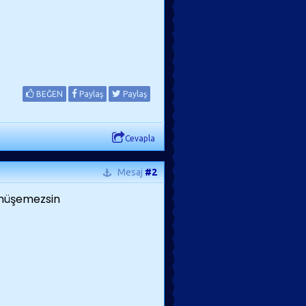
BEĞEN
Paylaş
Paylaş
Cevapla
Mesaj
#2
dönüşemezsin