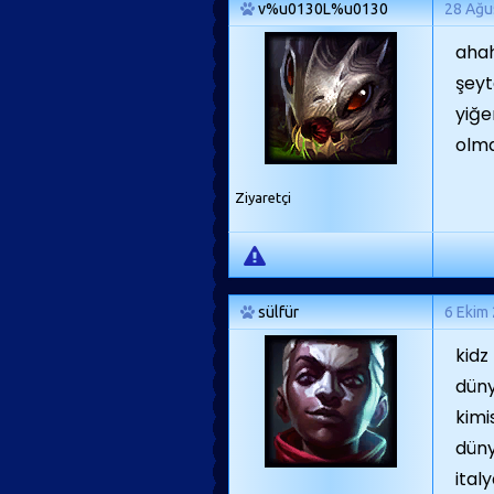
v%u0130L%u0130
28 Ağu
ahah
şeyt
yiğe
olma
Ziyaretçi
sülfür
6 Ekim
kidz
düny
kimi
düny
ital