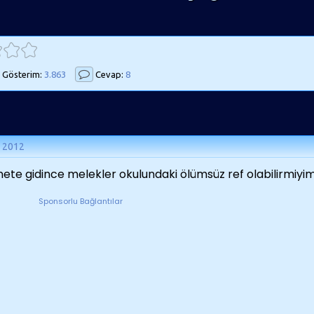
Gösterim:
3.863
Cevap:
8
n 2012
ete gidince melekler okulundaki ölümsüz ref olabilirmiyim 
Sponsorlu Bağlantılar