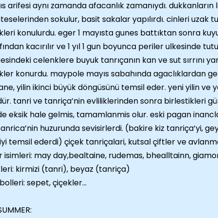
s arifesi aynı zamanda afacanlık zamanıydı. dukkanların lev
eselerinden sokulur, basit sakalar yapılırdı. cinleri uzak 
kleri konulurdu. eger 1 mayısta gunes battıktan sonra kuyu
fından kacırılır ve 1 yıl 1 gun boyunca periler ulkesinde tu
esindeki celenklere buyuk tanrıçanın kan ve sut sırrını ya
kler konurdu. maypole mayıs sabahında agaclıklardan getir
ane, yilin ikinci büyük döngüsünü temsil eder. yeni yilin ve 
ür. tanri ve tanriça’nin evliliklerinden sonra birlestikleri gü
e eksik hale gelmis, tamamlanmis olur. eski pagan inancl
 tanrica’nin huzurunda sevisirlerdi. (bakire kiz tanriça’yi, 
iyi temsil ederdi) çiçek tanriçalari, kutsal çiftler ve avlan
r isimleri: may day,bealtaine, rudemas, bhealltainn, giamo
leri: kirmizi (tanri), beyaz (tanriça)
olleri: sepet, çiçekler…
SUMMER: