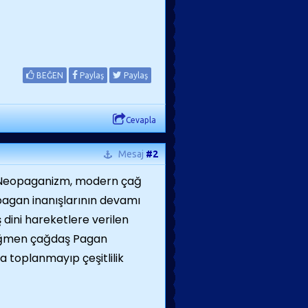
BEĞEN
Paylaş
Paylaş
Cevapla
Mesaj
#2
 Neopaganizm, modern çağ
pagan inanışlarının devamı
 dini hareketlere verilen
 rağmen çağdaş Pagan
da toplanmayıp çeşitlilik