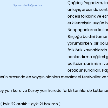
Çağdaş Paganizm, tar
Sponsorlu Bağlantılar
anlayış arasında sente
öncesi folklörik ve e
etkilenmiştir. Bugün 
Neopaganlarca kullanım
Birçoğu bu dini tamam
yorumlarken, bir bölüm
folklörik kaynaklarda 
canlandırma eğilimi g
politeizm, animizm ve
ortak unsurlarıdır. P
nün arasında en yaygın olanları mevsimsel festivaller ve 
y yarı küre ve Kuzey yarı kürede farklı tarihlerde kutlanan
( kyk: 22 aralık - gyk: 21 haziran )