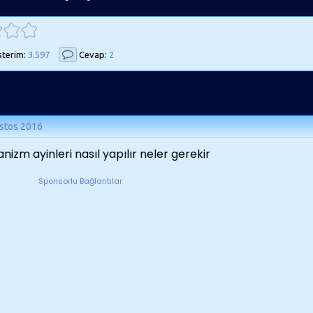
terim:
3.597
Cevap:
2
stos 2016
nizm ayinleri nasıl yapılır neler gerekir
Sponsorlu Bağlantılar