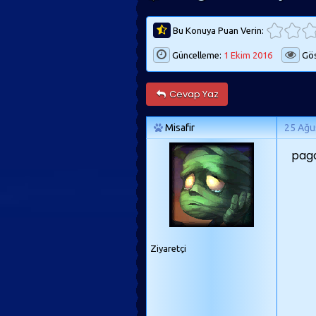
Bu Konuya Puan Verin:
Güncelleme:
1 Ekim 2016
Gös
Cevap Yaz
Misafir
25 Ağu
paga
Ziyaretçi