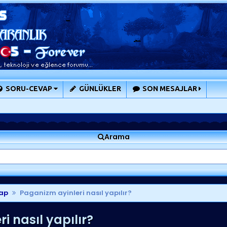
SORU-CEVAP
GÜNLÜKLER
SON MESAJLAR
Arama
ap
Paganizm ayinleri nasıl yapılır?
 nasıl yapılır?