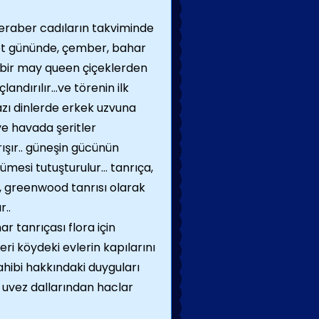
beraber cadıların takviminde
sebt gününde, çember, bahar
da bir may queen çiçeklerden
landırılır…ve törenin ilk
bazı dinlerde erkek uzvuna
ve havada şeritler
ışır.. güneşin gücünün
mesi tutuşturulur… tanrıça,
, greenwood tanrısı olarak
r..
har tanrıçası flora için
eri köydeki evlerin kapılarını
ahibi hakkındaki duyguları
a uvez dallarından haclar