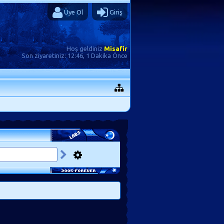
Üye Ol
Giriş
Hoş geldiniz
Misafir
Son ziyaretiniz:
12:46, 1 Dakika Önce