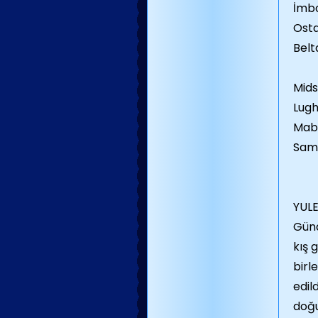
İmbo
Osta
Belt
Mids
Lugh
Mabo
Samh
YULE
Günd
kış 
birl
edil
doğu