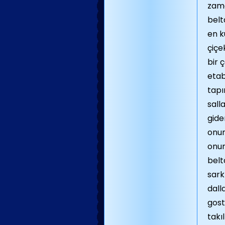
zama
belt
en k
çiçe
bir 
etab
tapı
sall
gide
onun
onur
belt
sark
dall
gost
takı