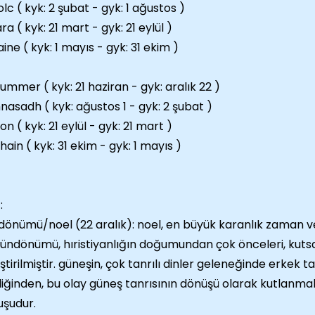
lc ( kyk: 2 şubat - gyk: 1 ağustos )
ra ( kyk: 21 mart - gyk: 21 eylül )
aine ( kyk: 1 mayıs - gyk: 31 ekim )
ummer ( kyk: 21 haziran - gyk: aralık 22 )
nasadh ( kyk: ağustos 1 - gyk: 2 şubat )
n ( kyk: 21 eylül - gyk: 21 mart )
ain ( kyk: 31 ekim - gyk: 1 mayıs )
:
önümü/noel (22 aralık): noel, en büyük karanlık zaman ve
gündönümü, hıristiyanlığın doğumundan çok önceleri, kutsa
eştirilmiştir. güneşin, çok tanrılı dinler geleneğinde erkek ta
diğinden, bu olay güneş tanrısının dönüşü olarak kutlanma
şudur.