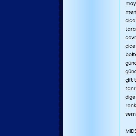
mayı
ment
cice
tara
cevr
cice
belt
günd
günd
çift
tanr
dige
renk
semb
MID