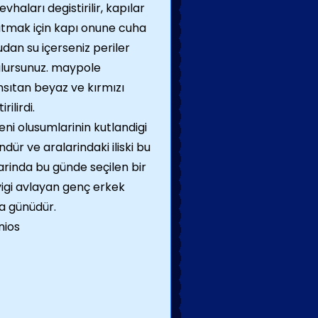
haları degistirilir, kapılar
tutmak için kapı onune cuha
dan su içerseniz periler
tulursunuz. maypole
nsıtan beyaz ve kırmızı
ilirdi.
yeni olusumlarinin kutlandigi
ndür ve aralarindaki iliski bu
arinda bu günde seçilen bir
geyigi avlayan genç erkek
ma günüdür.
nios