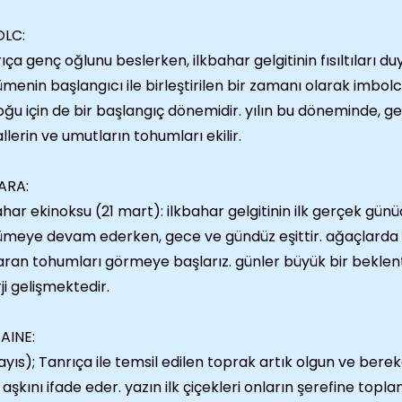
OLC:
ıça genç oğlunu beslerken, ilkbahar gelgitinin fısıltıları d
menin başlangıcı ile birleştirilen bir zamanı olarak imbo
oğu için de bir başlangıç dönemidir. yılın bu döneminde, ge
llerin ve umutların tohumları ekilir.
ARA:
ahar ekinoksu (21 mart): ilkbahar gelgitinin ilk gerçek günü
meye devam ederken, gece ve gündüz eşittir. ağaçlarda ye
ran tohumları görmeye başlarız. günler büyük bir beklent
ji gelişmektedir.
AINE:
ayıs); Tanrıça ile temsil edilen toprak artık olgun ve berek
 aşkını ifade eder. yazın ilk çiçekleri onların şerefine topla