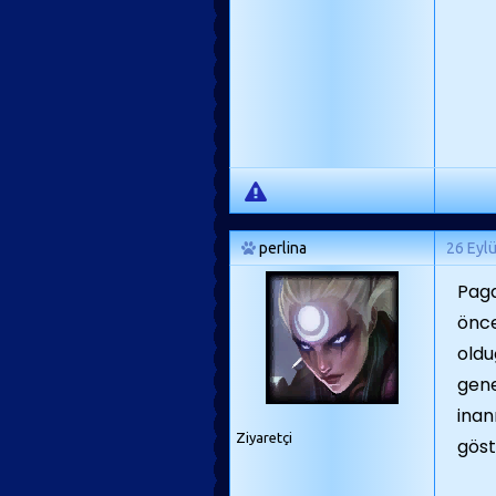
perlina
26 Eyl
Paga
önce
oldu
gene
inan
Ziyaretçi
göst