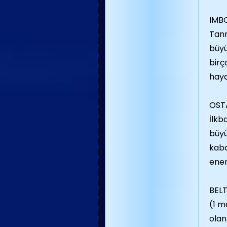
IMB
Tanr
büyü
birç
haya
OST
İlkb
büyü
kaba
ener
BELT
(1 m
olan