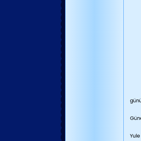
günü
Güne
Yule 