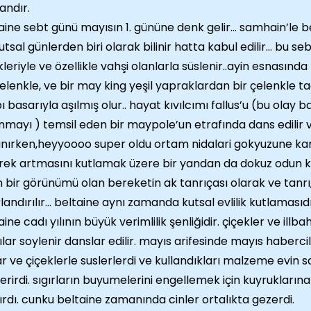
ndır.
aine sebt günü mayısın 1. gününe denk gelir… samhain’le 
utsal günlerden biri olarak bilinir hatta kabul edilir… bu 
kleriyle ve özellikle vahşi olanlarla süslenir..ayin esnasın
çelenkle, ve bir may king yeşil yapraklardan bir çelenkle taç
ı basarıyla aşılmış olur.. hayat kıvılcımı fallus’u (bu olay 
nmayı ) temsil eden bir maypole’un etrafında dans edilir 
anırken,heyyoooo super oldu ortam nidalari gokyuzune kar
rek artmasını kutlamak üzere bir yandan da dokuz odun kü
 bir görünümü olan bereketin ak tanrıçası olarak ve tanrı
landırılır… beltaine aynı zamanda kutsal evlilik kutlamasıdı
aine cadı yılının büyük verimlilik şenliğidir. çiçekler ve illba
ılar soylenir danslar edilir. mayıs arifesinde mayıs habercil
ar ve çiçeklerle suslerlerdi ve kullandıkları malzeme evin s
erirdi. sıgırların buyumelerini engellemek için kuyrukların
lırdı. cunku beltaine zamanında cinler ortalıkta gezerdi.