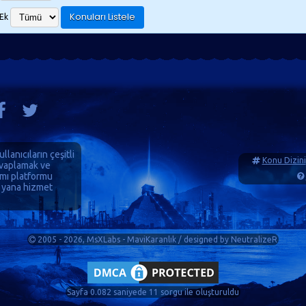
Ek
ullanıcıların çeşitli
Konu Dizini
cevaplamak ve
ımı platformu
 yana hizmet
2005 - 2026, MsXLabs - MaviKaranlık / designed by
NeutralizeR
Sayfa 0.082 saniyede 11 sorgu ile oluşturuldu