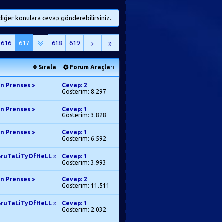
iğer konulara cevap gönderebilirsiniz.
616
617
618
619
Sırala
Forum Araçları
en Prenses
Cevap: 2
Gösterim: 8.297
en Prenses
Cevap: 1
Gösterim: 3.828
en Prenses
Cevap: 1
Gösterim: 6.592
BruTaLiTyOfHeLL
Cevap: 1
Gösterim: 3.993
en Prenses
Cevap: 2
Gösterim: 11.511
BruTaLiTyOfHeLL
Cevap: 1
Gösterim: 2.032