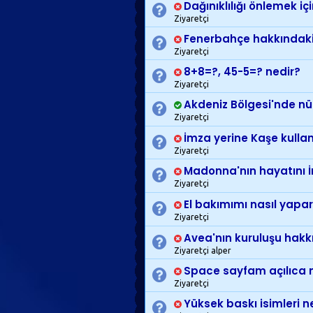
Dağınıklılığı önlemek i
Ziyaretçi
Fenerbahçe hakkındaki 
Ziyaretçi
8+8=?, 45-5=? nedir?
Ziyaretçi
Akdeniz Bölgesi'nde nüf
Ziyaretçi
İmza yerine Kaşe kulla
Ziyaretçi
Madonna'nın hayatını İn
Ziyaretçi
El bakımımı nasıl yapa
Ziyaretçi
Avea'nın kuruluşu hakkı
Ziyaretçi alper
Space sayfam açılıca m
Ziyaretçi
Yüksek baskı isimleri n