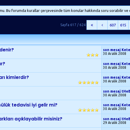
. Bu forumda kurallar çerçevesinde tüm konular hakkında soru sorabilir ve d
Sayfa 617 / 624
607
615
 denir?
son mesaj Ket
30 Aralık 2008
ur?
son mesaj Ket
30 Aralık 2008
ı kimlerdir?
son mesaj Ket
30 Aralık 2008
son mesaj tHe
30 Aralık 2008
lük tedavisi iyi gelir mi?
son mesaj Ket
30 Aralık 2008
kları açıklayabilir misiniz?
son mesaj tHe
29 Aralık 2008