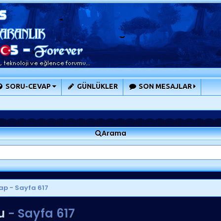
SORU-CEVAP
GÜNLÜKLER
SON MESAJLAR
Arama
ap
- Sayfa 617
u
- Sayfa 617