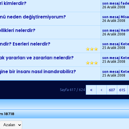
i kimlerdir?
son mesaj fad
26 Aralık 2008
ümü neden değiştiremiyorum?
son mesaj Misa
26 Aralık 2008
likleri nelerdir?
son mesaj Her
26 Aralık 2008
ir? Eserleri nelerdir?
son mesaj Ket
25 Aralık 2008
yararları ve zararları nelerdir?
son mesaj Ket
25 Aralık 2008
ne bir insanı nasıl inandırabilirz?
son mesaj Ket
25 Aralık 2008
Sayfa 617 / 624
607
615
am 18718