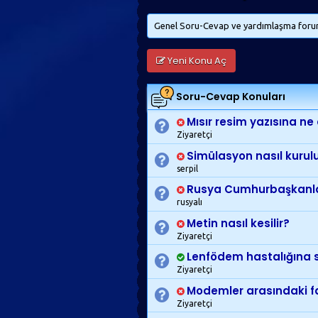
Genel Soru-Cevap ve yardımlaşma forumu
Yeni Konu Aç
Soru-Cevap
Konuları
Mısır resim yazısına ne
Ziyaretçi
Simülasyon nasıl kurul
serpil
Rusya Cumhurbaşkanlar
rusyalı
Metin nasıl kesilir?
Ziyaretçi
Lenfödem hastalığına sü
Ziyaretçi
Modemler arasındaki far
Ziyaretçi