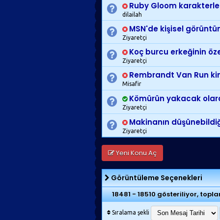
Ruby Gloom karakterler
dilailah
MSN'de kişisel görünt
Ziyaretçi
Koç burcu erkeğinin özel
Ziyaretçi
Rembrandt Van Run kimd
Misafir
Kömürün yakacak olarak 
Ziyaretçi
Makinanın düşünebildiği
Ziyaretçi
Yeni Konu Aç
Görüntüleme Seçenekleri
18481 - 18510 gösteriliyor, topl
Sıralama şekli