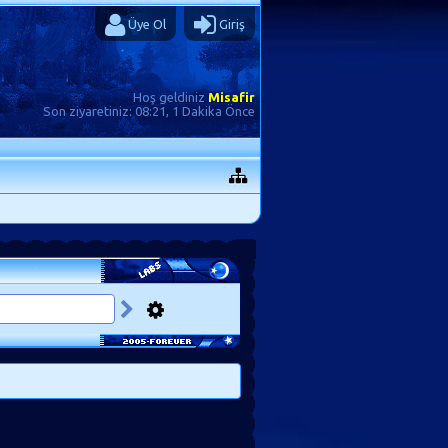
Üye Ol
Giriş
Hoş geldiniz
Misafir
Son ziyaretiniz:
08:21, 1 Dakika Önce