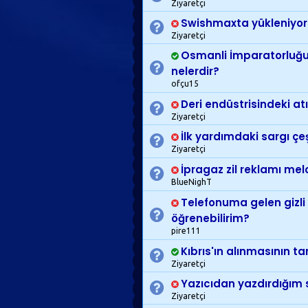
Ziyaretçi
Swishmaxta yükleniyor s
Ziyaretçi
Osmanli İmparatorluğu
nelerdir?
ofçu15
Deri endüstrisindeki atı
Ziyaretçi
İlk yardımdaki sargı çeş
Ziyaretçi
İpragaz zil reklamı melo
BlueNighT
Telefonuma gelen gizli
öğrenebilirim?
pire111
Kıbrıs'ın alınmasının ta
Ziyaretçi
Yazıcıdan yazdırdığım 
Ziyaretçi