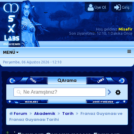
Üye Ol
Giriş
Hoş geldiniz
Misafir
Son ziyaretiniz:
12:10, 1 Dakika Önce
MENÜ
ANA SAYFA
Perşembe, 06 Ağustos 2026 - 12:10
FORUMLAR
Arama
SORU-CEVAP
GÜNLÜKLER
SON MESAJLAR
KISAYOLLAR
Forum
Akademik
Tarih
Fransız Guyanası ve
Fransız Guyanası Tarihi