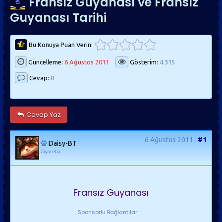
Fransız Guyanası ve Fransız
Guyanası Tarihi
Bu Konuya Puan Verin:
Güncelleme:
6 Ağustos 2011
Gösterim:
4.315
Cevap:
0
Cevap Yaz
6 Ağustos 2011
#1
Daisy-BT
Ziyaretçi
Fransız Guyanası
Sponsorlu Bağlantılar