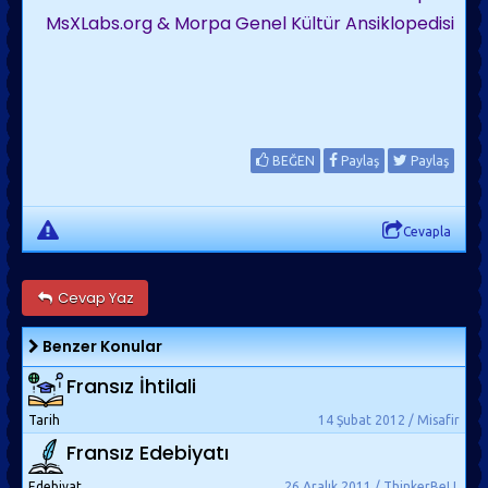
MsXLabs.org & Morpa Genel Kültür Ansiklopedisi
BEĞEN
Paylaş
Paylaş
Cevapla
Cevap Yaz
Benzer Konular
Fransız İhtilali
Tarih
14 Şubat 2012 / Misafir
Fransız Edebiyatı
Edebiyat
26 Aralık 2011 / ThinkerBeLL