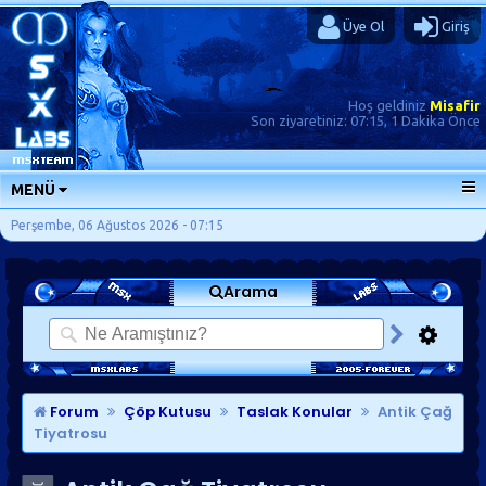
Üye Ol
Giriş
Hoş geldiniz
Misafir
Son ziyaretiniz:
07:15, 1 Dakika Önce
MENÜ
ANA SAYFA
Perşembe, 06 Ağustos 2026 - 07:15
FORUMLAR
Arama
SORU-CEVAP
GÜNLÜKLER
SON MESAJLAR
KISAYOLLAR
Forum
Çöp Kutusu
Taslak Konular
Antik Çağ
Tiyatrosu