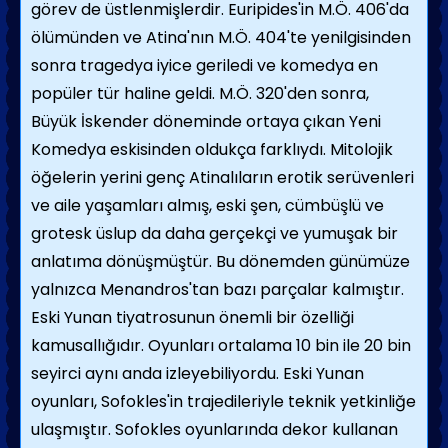
görev de üstlenmişlerdir. Euripides'in
M.Ö.
406'da
ölümünden ve Atina'nın
M.Ö.
404'te yenilgisinden
sonra tragedya iyice geriledi ve komedya en
popüler tür haline geldi. M.Ö. 320'den sonra,
Büyük İskender döneminde ortaya çıkan Yeni
Komedya eskisinden oldukça farklıydı. Mitolojik
öğelerin yerini genç Atinalıların erotik serüvenleri
ve aile yaşamları almış, eski şen, cümbüşlü ve
grotesk üslup da daha gerçekçi ve yumuşak bir
anlatıma dönüşmüştür. Bu dönemden günümüze
yalnızca Menandros'tan bazı parçalar kalmıştır.
Eski Yunan tiyatrosunun önemli bir özelliği
kamusallığıdır. Oyunları ortalama 10 bin ile 20 bin
seyirci aynı anda izleyebiliyordu. Eski Yunan
oyunları, Sofokles'in trajedileriyle teknik yetkinliğe
ulaşmıştır. Sofokles oyunlarında dekor kullanan