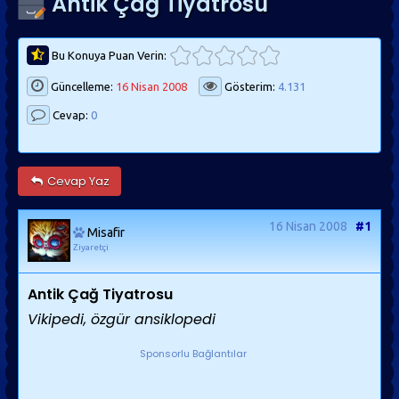
Antik Çağ Tiyatrosu
Bu Konuya Puan Verin:
Güncelleme:
16 Nisan 2008
Gösterim:
4.131
Cevap:
0
Cevap Yaz
16 Nisan 2008
#1
Misafir
Ziyaretçi
Antik Çağ Tiyatrosu
Vikipedi,
özgür ansiklopedi
Sponsorlu Bağlantılar