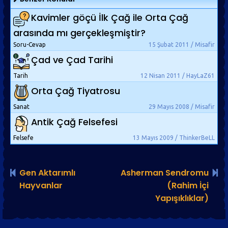
Kavimler göçü İlk Çağ ile Orta Çağ
arasında mı gerçekleşmiştir?
Soru-Cevap
15 Şubat 2011 / Misafir
Çad ve Çad Tarihi
Tarih
12 Nisan 2011 / HayLaZ61
Orta Çağ Tiyatrosu
Sanat
29 Mayıs 2008 / Misafir
Antik Çağ Felsefesi
Felsefe
13 Mayıs 2009 / ThinkerBeLL
Gen Aktarımlı
Asherman Sendromu
Hayvanlar
(Rahim İçi
Yapışıklıklar)