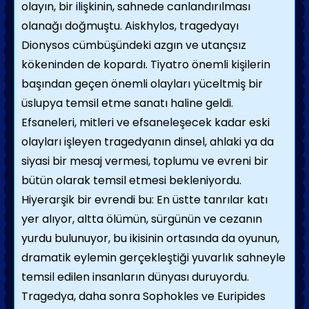
olayın, bir ilişkinin, sahnede canlandırılması
olanağı doğmuştu. Aiskhylos, tragedyayı
Dionysos cümbüşündeki azgın ve utançsız
kökeninden de kopardı. Tiyatro önemli kişilerin
başından geçen önemli olayları yüceltmiş bir
üslupya temsil etme sanatı haline geldi.
Efsaneleri, mitleri ve efsaneleşecek kadar eski
olayları işleyen tragedyanın dinsel, ahlaki ya da
siyasi bir mesaj vermesi, toplumu ve evreni bir
bütün olarak temsil etmesi bekleniyordu.
Hiyerarşik bir evrendi bu: En üstte tanrılar katı
yer alıyor, altta ölümün, sürgünün ve cezanın
yurdu bulunuyor, bu ikisinin ortasında da oyunun,
dramatik eylemin gerçekleştiği yuvarlık sahneyle
temsil edilen insanların dünyası duruyordu.
Tragedya, daha sonra Sophokles ve Euripides