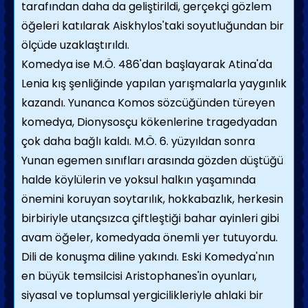
tarafından daha da geliştirildi, gerçekçi gözlem
öğeleri katılarak Aiskhylos'taki soyutluğundan bir
ölçüde uzaklaştırıldı.
Komedya ise
M.Ö.
486'dan başlayarak Atina'da
Lenia kış şenliğinde yapılan yarışmalarla yaygınlık
kazandı. Yunanca Komos sözcüğünden türeyen
komedya, Dionysosçu kökenlerine tragedyadan
çok daha bağlı kaldı.
M.Ö.
6. yüzyıldan sonra
Yunan egemen sınıfları arasında gözden düştüğü
halde köylülerin ve yoksul halkın yaşamında
önemini koruyan soytarılık, hokkabazlık, herkesin
birbiriyle utançsızca çiftleştiği bahar ayinleri gibi
avam öğeler, komedyada önemli yer tutuyordu.
Dili de konuşma diline yakındı. Eski Komedya'nın
en büyük temsilcisi Aristophanes'in oyunları,
siyasal ve toplumsal yergicilikleriyle ahlaki bir