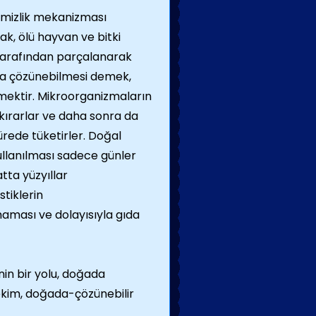
temizlik mekanizması
k, ölü hayvan ve bitki
 tarafından parçalanarak
ada çözünebilmesi demek,
mektir. Mikroorganizmaların
 kırarlar ve daha sonra da
 sürede tüketirler. Doğal
ullanılması sadece günler
atta yüzyıllar
tiklerin
aması ve dolayısıyla gıda
nin bir yolu, doğada
itekim, doğada-çözünebilir