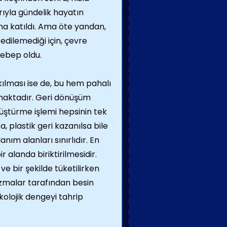
rıyla gündelik hayatın
na katıldı. Ama öte yandan,
k edilemediği için, çevre
 sebep oldu.
akılması ise de, bu hem pahalı
lmaktadır. Geri dönüşüm
nüştürme işlemi hepsinin tek
a, plastik geri kazanılsa bile
anım alanları sınırlıdır. En
ir alanda biriktirilmesidir.
e bir şekilde tüketilirken
nizmalar tarafından besin
kolojik dengeyi tahrip