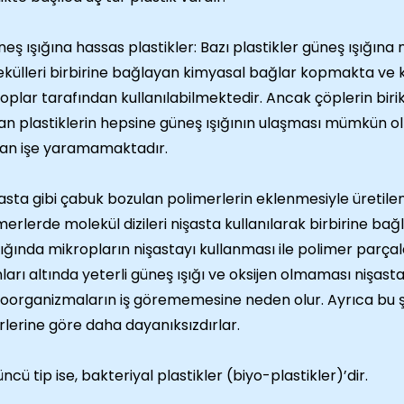
neş ışığına hassas plastikler: Bazı plastikler güneş ışığına
külleri birbirine bağlayan kimyasal bağlar kopmakta ve 
oplar tarafından kullanılabilmektedir. Ancak çöplerin birikt
lan plastiklerin hepsine güneş ışığının ulaşması mümkün o
an işe yaramamaktadır.
şasta gibi çabuk bozulan polimerlerin eklenmesiyle üretilen 
merlerde molekül dizileri nişasta kullanılarak birbirine bağl
dığında mikropların nişastayı kullanması ile polimer parçal
nları altında yeterli güneş ışığı ve oksijen olmaması nişast
oorganizmaların iş görememesine neden olur. Ayrıca bu şek
rlerine göre daha dayanıksızdırlar.
üncü tip ise, bakteriyal plastikler (biyo-plastikler)’dir.