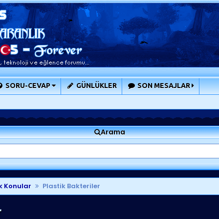
SORU-CEVAP
GÜNLÜKLER
SON MESAJLAR
Arama
k Konular
Plastik Bakteriler
r