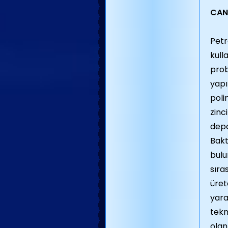
CAN
Petr
kull
prob
yapı
poli
zinc
depo
Bakt
bulu
sıra
üret
yara
tekn
olan