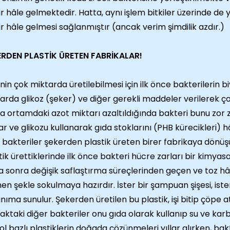
ir hâle gelmektedir. Hatta, aynı işlem bitkiler üzerinde de y
ir hâle gelmesi sağlanmıştır (ancak verim şimdilik azdır.)
ERDEN PLASTİK ÜRETEN FABRİKALAR!
nin çok miktarda üretilebilmesi için ilk önce bakterilerin 
arda glikoz (şeker) ve diğer gerekli maddeler verilerek ç
a ortamdaki azot miktarı azaltıldığında bakteri bunu zor
lar ve glikozu kullanarak gıda stoklarını (PHB kürecikleri) 
, bakteriler şekerden plastik üreten birer fabrikaya dönüşü
tik ürettiklerinde ilk önce bakteri hücre zarları bir kimyasa
 sonra değişik saflaştırma süreçlerinden geçen ve toz hâli
nen şekle sokulmaya hazırdır. İster bir şampuan şişesi, ister
anıma sunulur. Şekerden üretilen bu plastik, işi bitip çöpe a
aktaki diğer bakteriler onu gıda olarak kullanıp su ve kar
ol bazlı plastiklerin doğada çözünmeleri yıllar alırken, bak