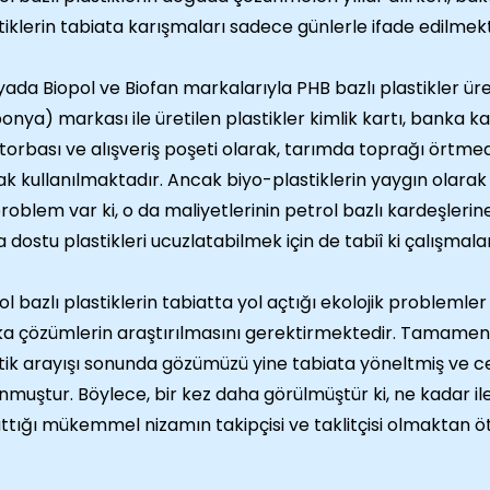
tiklerin tabiata karışmaları sadece günlerle ifade edilmekt
ada Biopol ve Biofan markalarıyla PHB bazlı plastikler ür
onya) markası ile üretilen plastikler kimlik kartı, banka ka
torbası ve alışveriş poşeti olarak, tarımda toprağı örtmede
ak kullanılmaktadır. Ancak biyo-plastiklerin yaygın olarak
problem var ki, o da maliyetlerinin petrol bazlı kardeşlerin
 dostu plastikleri ucuzlatabilmek için de tabiî ki çalışmal
ol bazlı plastiklerin tabiatta yol açtığı ekolojik problemler v
a çözümlerin araştırılmasını gerektirmektedir. Tamamen
tik arayışı sonunda gözümüzü yine tabiata yöneltmiş ve 
nmuştur. Böylece, bir kez daha görülmüştür ki, ne kadar iler
ttığı mükemmel nizamın takipçisi ve taklitçisi olmaktan öt