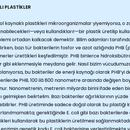
LI PLASTİKLER
ol kaynaklı plastikleri mikroorganizmalar yiyemiyorsa, o 
anabilecekleri—veya kullandıkları!—bir plastik üretilip kullan
lemi ortadan kalkacak demektir. Bilim adamları tarafınd
lırken, bazı tür bakterilerin fosfor ve azot azlığında PHB (p
merler ürettikleri keşfedilmiştir. PHB binlerce hidroksibüt
ir gibi eklenmesiyle meydana gelir. Nasıl bizim vücudumuz
lanıyorsa, bu bakteriler de enerji kaynağı olarak PHB’yi 
erilerde PHB, 100 ilâ 800 nanometre arasında değişen boy
nur. Nanometrenin, metrenin milyarda birini ifade eden bir
sı gelmişken belirtelim. Bazı bakteriler ağırlıklarının yüzde
ebilirler. PHB üretiminde sadece doğal olarak bu plastiği 
rlanılmamakta; gerektiğinde E. coli gibi bazı bakteriler
ikleri kullanılarak bu plastiklerin üretilmesi sağlanmakta
 enzimin genetik kodu E. coli bakterisine yerleştirilmekte 