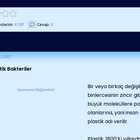
sterim:
4.197
Cevap:
0
t 2007
tik Bakteriler
Bir veya birkaç değiş
Sponsorlu Bağlantılar
binlercesinin zincir gi
büyük moleküllere pol
olanlarına, yani insan 
plastik adı verilir.
Plastik, 1800’lü yıllar