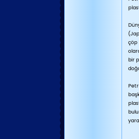
plas
Düny
(Jap
çöp 
olar
bir 
doğa
Petr
başk
plas
bulu
yara