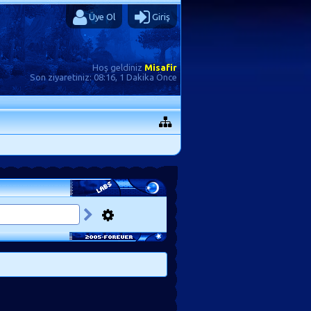
Üye Ol
Giriş
Hoş geldiniz
Misafir
Son ziyaretiniz:
08:16, 1 Dakika Önce