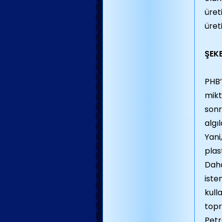
üret
üret
ŞEK
PHB’
mikt
sonr
algı
Yani
plas
Daha
iste
kull
topr
Petr