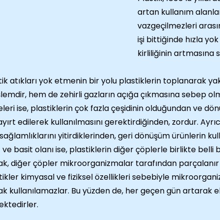
artan kullanım alanla
vazgeçilmezleri arası
işi bittiğinde hızla yo
kirliliğinin artmasına
tik atıkları yok etmenin bir yolu plastiklerin toplanarak y
işlemdir, hem de zehirli gazların açığa çıkmasına sebep o
eleri ise, plastiklerin çok fazla çeşidinin olduğundan ve dö
ayırt edilerek kullanılmasını gerektirdiğinden, zordur. Ayrıc
 sağlamlıklarını yitirdiklerinden, geri dönüşüm ürünlerin kull
ve basit olanı ise, plastiklerin diğer çöplerle birlikte belli b
k, diğer çöpler mikroorganizmalar tarafından parçalanır v
tikler kimyasal ve fiziksel özellikleri sebebiyle mikroorga
ak kullanılamazlar. Bu yüzden de, her geçen gün artarak e
ktedirler.