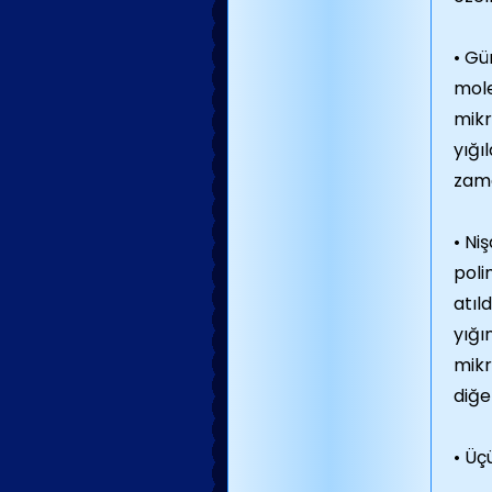
• Gü
mole
mikr
yığı
zam
• Ni
poli
atıl
yığı
mikr
diğe
• Üç