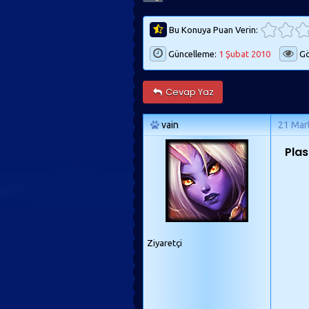
Bu Konuya Puan Verin:
Güncelleme:
1 Şubat 2010
Gö
Cevap Yaz
vain
21 Mar
Plas
Ziyaretçi