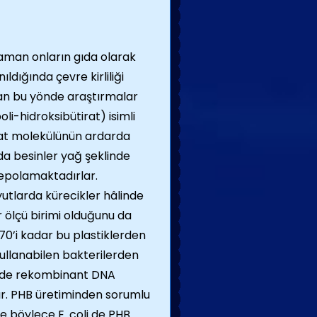
zaman onların gıda olarak
ıldığında çevre kirliliği
an bu yönde araştırmalar
oli-hidroksibütirat) isimli
irat molekülünün ardarda
da besinler yağ şeklinde
depolamaktadırlar.
utlarda kürecikler hâlinde
 ölçü birimi olduğunu da
 70’i kadar bu plastiklerden
kullanabilen bakterilerden
de de rekombinant DNA
dır. PHB üretiminden sorumlu
ve böylece E. coli de PHB