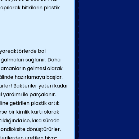
apılarak bitkilerin plastik
biyoreaktörlerde bol
oğalmaları sağlanır. Daha
 zamanların gelmesi olarak
hâlinde hazırlamaya başlar.
rler! Bakteriler yeteri kadar
l yardımı ile parçalanır.
ne getirilen plastik artık
se bir kimlik kartı olarak
tıldığında ise, kısa sürede
bondioksite dönüştürürler.
terilerden üretilen biyo-