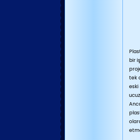
Plas
bir 
proj
tek 
eski
ucuz 
Anca
plas
olar
etme