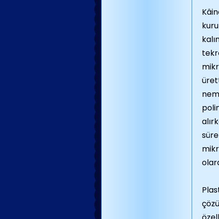
Kâin
kuru
kalı
tekr
mikr
üret
nem,
poli
alır
süre
mikr
olar
Plas
çözü
özel