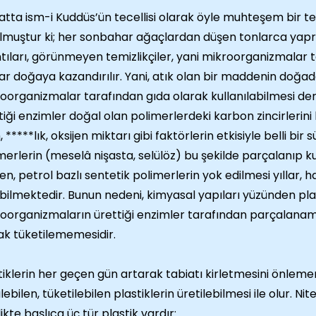
atta ism-i Kuddüs’ün tecellisi olarak öyle muhteşem bir 
lmuştur ki; her sonbahar ağaçlardan düşen tonlarca yapra
ntıları, görünmeyen temizlikçiler, yani mikroorganizmalar
ar doğaya kazandırılır. Yani, atık olan bir maddenin doğ
oorganizmalar tarafından gıda olarak kullanılabilmesi de
tiği enzimler doğal olan polimerlerdeki karbon zincirlerini
 *****lık, oksijen miktarı gibi faktörlerin etkisiyle belli bir
merlerin (meselâ nişasta, selülöz) bu şekilde parçalanıp k
ken, petrol bazlı sentetik polimerlerin yok edilmesi yıllar, h
bilmektedir. Bunun nedeni, kimyasal yapıları yüzünden plas
oorganizmaların ürettiği enzimler tarafından parçalanam
ak tüketilememesidir.
tiklerin her geçen gün artarak tabiatı kirletmesini önleme
lebilen, tüketilebilen plastiklerin üretilebilmesi ile olur. N
likte başlıca üç tür plastik vardır: