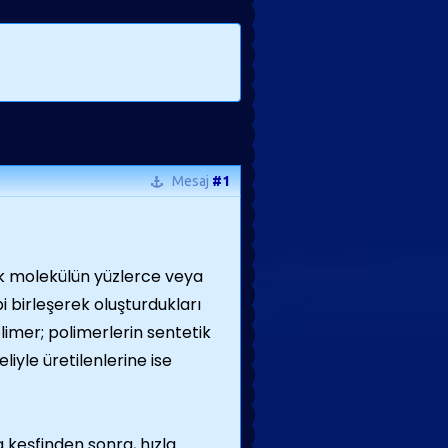
Mesaj
#1
ik molekülün yüzlerce veya
bi birleşerek oluşturdukları
imer; polimerlerin sentetik
eliyle üretilenlerine ise
da keşfinden sonra, hızla