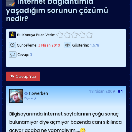
Internet bağlantımla
yaşadığım sorunun çözümü
nedir?
Bu Konuya Puan Verin:
Güncelleme:
3 Nisan 2010
Gösterim:
1.678
Cevap:
3
Cevap Yaz
18 Nisan 2009
#1
flowerben
Ziyaretçi
Bilgisayarımda internet sayfalarının çoğu sonuç
bulunamıyor diye açmıyor bazenda canı sıkılınca
açıyor acaba ne yapmalıyım.....