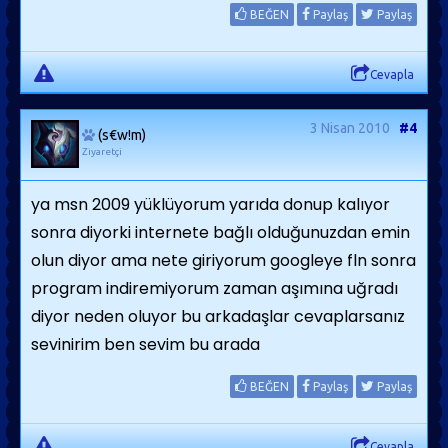
BEĞEN
Paylaş
Paylaş
Cevapla
3 Nisan 2010
#4
(s€w!m)
Ziyaretçi
ya msn 2009 yüklüyorum yarıda donup kalıyor
sonra diyorki internete bağlı olduğunuzdan emin
olun diyor ama nete giriyorum googleye fln sonra
program indiremiyorum zaman aşımına uğradı
diyor neden oluyor bu arkadaşlar cevaplarsanız
sevinirim ben sevim bu arada
BEĞEN
Paylaş
Paylaş
Cevapla