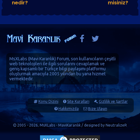
nedir?
misiniz?
MsXLabs (
Mavi Karanlık
)
Forum
, son kullanıcıların çeşitli
web teknolojileri ile ilgili sorularını cevaplamak ve
geniş kapsamlı bir Türkçe bilgi paylaşımı platformu
oluşturmak amacıyla 2005 yılından bu yana hizmet
vermektedir.
Konu Dizini
Site Kuralları
Gizlilik ve Şartlar
Hakkımızda
Bize Ulaşın
2005 - 2026, MsXLabs - MaviKaranlık / designed by
NeutralizeR