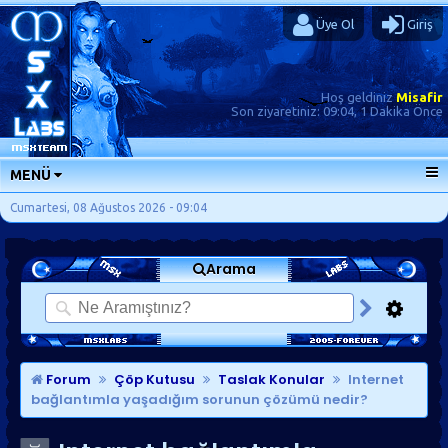
Üye Ol
Giriş
Hoş geldiniz
Misafir
Son ziyaretiniz:
09:04, 1 Dakika Önce
MENÜ
ANA SAYFA
Cumartesi, 08 Ağustos 2026 - 09:04
FORUMLAR
Arama
SORU-CEVAP
GÜNLÜKLER
SON MESAJLAR
KISAYOLLAR
Forum
Çöp Kutusu
Taslak Konular
Internet
bağlantımla yaşadığım sorunun çözümü nedir?