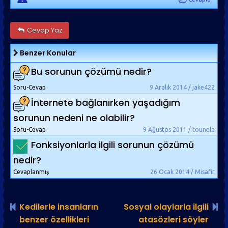
Cevap Yaz
Benzer Konular
Bu sorunun çözümü nedir?
Soru-Cevap
9 Aralık 2014 / jake422
İnternete bağlanırken yaşadığım
sorunun nedeni ne olabilir?
Soru-Cevap
9 Ağustos 2011 / tounela
Fonksiyonlarla ilgili sorunun çözümü
nedir?
Cevaplanmış
26 Ocak 2014 / Misafir
Kedilerle insanların
Sosyal olaylarla ilgili
benzer özellikleri
atasözleri söyler