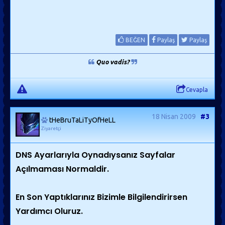
BEĞEN
Paylaş
Paylaş
Quo vadis?
Cevapla
18 Nisan 2009
#3
tHeBruTaLiTyOfHeLL
Ziyaretçi
DNS Ayarlarıyla Oynadıysanız Sayfalar
Açılmaması Normaldir.
En Son Yaptıklarınız Bizimle Bilgilendirirsen
Yardımcı Oluruz.