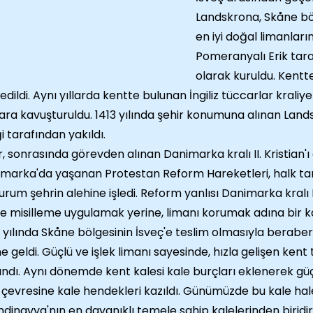
Landskrona, Skåne bö
en iyi doğal limanlar
Pomeranyalı Erik tara
olarak kuruldu. Kentte
 edildi. Aynı yıllarda kentte bulunan İngiliz tüccarlar kraliye
ara kavuşturuldu. 1413 yılında şehir konumuna alınan Land
ği tarafından yakıldı.
r, sonrasında görevden alınan Danimarka kralı II. Kristian
marka'da yaşanan Protestan Reform Hareketleri, halk tara
urum şehrin alehine işledi. Reform yanlısı Danimarka kralı I
e misilleme uygulamak yerine, limanı korumak adına bir ka
 yılında Skåne bölgesinin İsveç'e teslim olmasıyla beraber;
ne geldi. Güçlü ve işlek limanı sayesinde, hızla gelişen kent 
ndı. Aynı dönemde kent kalesi kale burçları eklenerek güçl
 çevresine kale hendekleri kazıldı. Günümüzde bu kale ha
ndinavya'nın en dayanıklı temele sahip kalelerinden birid