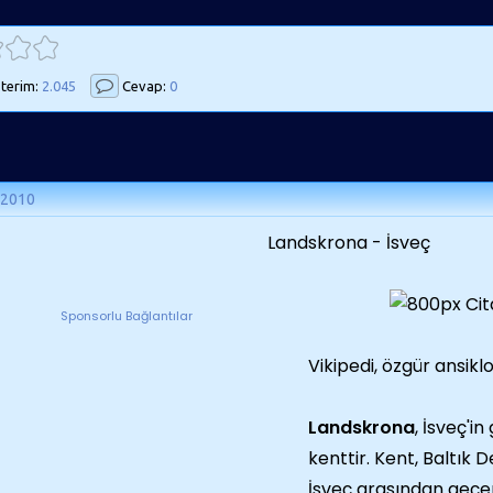
terim:
2.045
Cevap:
0
 2010
Landskrona - İsveç
Sponsorlu Bağlantılar
Vikipedi, özgür ansikl
Landskrona
, İsveç'i
kenttir. Kent, Baltık 
İsveç arasından geçe