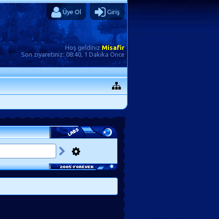
Üye Ol
Giriş
Hoş geldiniz
Misafir
Son ziyaretiniz:
08:40, 1 Dakika Önce