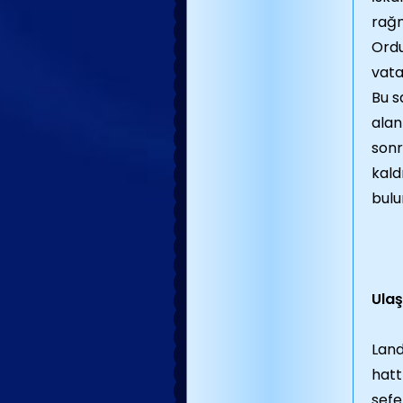
rağm
Ordu
vata
Bu s
alan
sonr
kald
bulu
Ula
Land
hatt
sefe