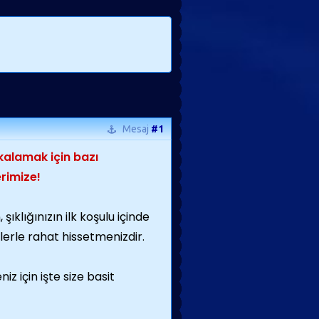
Mesaj
#1
kalamak için bazı
erimize!
şıklığınızın ilk koşulu içinde
erle rahat hissetmenizdir.
z için işte size basit