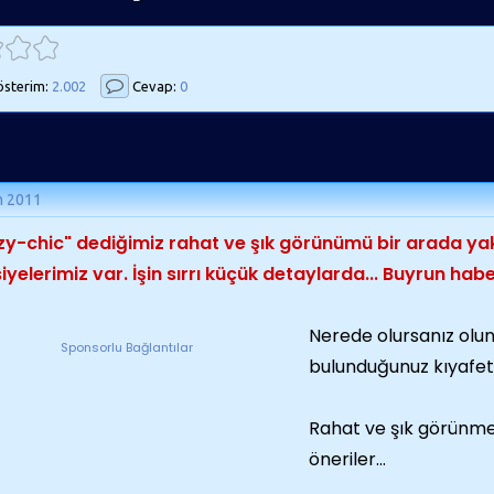
sterim:
2.002
Cevap:
0
m 2011
y-chic" dediğimiz rahat ve şık görünümü bir arada ya
iyelerimiz var. İşin sırrı küçük detaylarda... Buyrun hab
Nerede olursanız olun, 
Sponsorlu Bağlantılar
bulunduğunuz kıyafetl
Rahat ve şık görünmeni
öneriler...