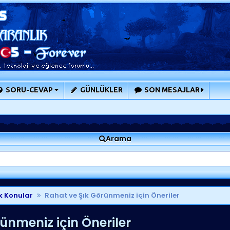
SORU-CEVAP
GÜNLÜKLER
SON MESAJLAR
Arama
k Konular
Rahat ve Şık Görünmeniz için Öneriler
ünmeniz için Öneriler