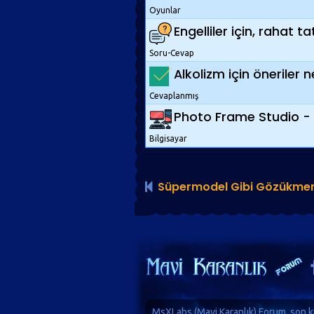
Oyunlar
Engelliler için, rahat 
Soru-Cevap
Alkolizm için öneriler n
Cevaplanmış
Photo Frame Studio - F
Bilgisayar
Süpermodel Gibi Gözükmeni
MsXLabs (
Mavi Karanlık
)
Forum
, son k