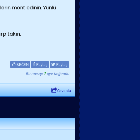
erin mont edinin. Yünlü
rp takın.
BEĞEN
Paylaş
Paylaş
Bu mesajı
1
üye beğendi.
Cevapla