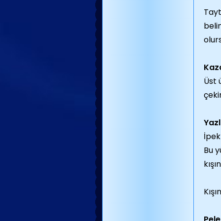
Tayt
beli
olur
Kaza
Üst 
çeki
Yazl
İpek
Bu y
kışı
Kışı
Pele