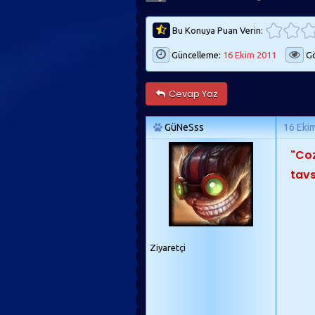
Bu Konuya Puan Verin:
Güncelleme:
16 Ekim 2011
Gö
Cevap Yaz
GüNeSss
16 Eki
"Coz
tavs
Ziyaretçi