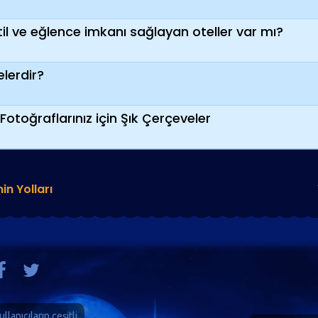
tatil ve eğlence imkanı sağlayan oteller var mı?
elerdir?
otoğraflarınız için Şık Çerçeveler
n Yolları
ullanıcıların çeşitli