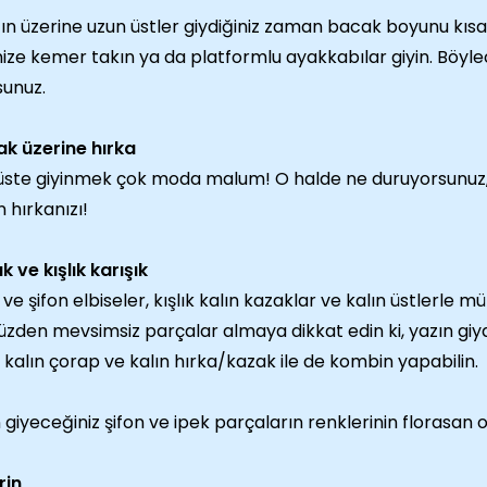
ın üzerine uzun üstler giydiğiniz zaman bacak boyunu kıs
nize kemer takın ya da platformlu ayakkabılar giyin. Böy
sunuz.
k üzerine hırka
üste giyinmek çok moda malum! O halde ne duruyorsunuz, 
n hırkanızı!
ık ve kışlık karışık
 ve şifon elbiseler, kışlık kalın kazaklar ve kalın üstlerle 
üzden mevsimsiz parçalar almaya dikkat edin ki, yazın giydi
n kalın çorap ve kalın hırka/kazak ile de kombin yapabilin.
n giyeceğiniz şifon ve ipek parçaların renklerinin florasan
rin