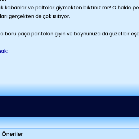
k kabanlar ve paltolar giymekten bıktınız mı? O halde pel
ları gerçekten de çok ısıtıyor.
na boru paça pantolon giyin ve boynunuza da güzel bir eşa
ak:
 Öneriler