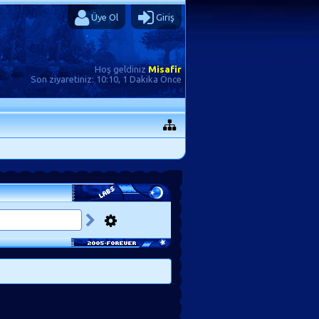
Üye Ol
Giriş
Hoş geldiniz
Misafir
Son ziyaretiniz:
10:10, 1 Dakika Önce