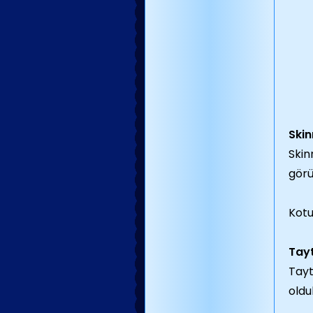
Skin
Skin
görü
Kotu
Tayt
Tayt
oldu