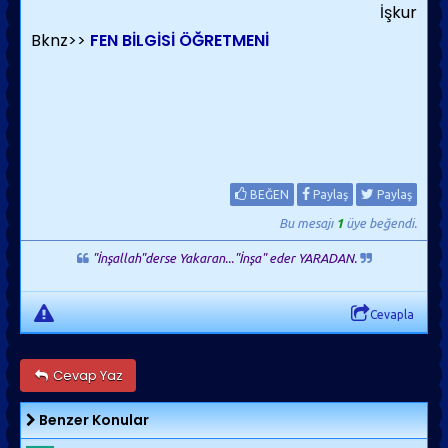
İşkur
Bknz>>
FEN BİLGİSİ ÖĞRETMENİ
BEĞEN
Paylaş
Paylaş
Bu mesajı
1
üye beğendi.
"İnşallah"derse Yakaran..."İnşa" eder YARADAN.
Cevapla
Cevap Yaz
Benzer Konular