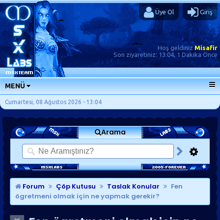
Üye Ol
Giriş
Hoş geldiniz
Misafir
Son ziyaretiniz:
13:04, 1 Dakika Önce
MENÜ
ANA SAYFA
Cumartesi, 08 Ağustos 2026 - 13:04
FORUMLAR
Arama
SORU-CEVAP
GÜNLÜKLER
SON MESAJLAR
KISAYOLLAR
Forum
Çöp Kutusu
Taslak Konular
Fen
ögretmeni olmak için ne yapmak gerekir?