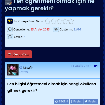
Fen ögretmeni olmak için ne
yapmak gerekir?
Bu Konuya Puan Verin:
Güncelleme:
25 Aralık 2015
Gösterim:
2.696
Cevap:
1
Cevap Yaz
24 Aralık 2015
#1
Misafir
Ziyaretçi
Fen bilgisi öğretmeni olmak için hangi okullara
gitmek gerekir?
BEĞEN
Paylaş
Paylaş