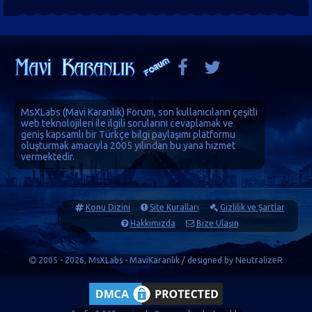
MsXLabs (
Mavi Karanlık
)
Forum
, son kullanıcıların çeşitli
web teknolojileri ile ilgili sorularını cevaplamak ve
geniş kapsamlı bir Türkçe bilgi paylaşımı platformu
oluşturmak amacıyla 2005 yılından bu yana hizmet
vermektedir.
Konu Dizini
Site Kuralları
Gizlilik ve Şartlar
Hakkımızda
Bize Ulaşın
2005 - 2026, MsXLabs - MaviKaranlık / designed by
NeutralizeR