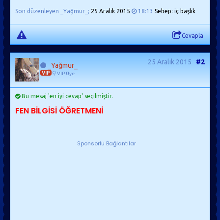
Son düzenleyen _Yağmur_;
25 Aralık 2015
18:13
Sebep: iç başlık
Cevapla
25 Aralık 2015
#2
_Yağmur_
VIP
VIP Üye
Bu mesaj 'en iyi cevap' seçilmiştir.
FEN BİLGİSİ ÖĞRETMENİ
Sponsorlu Bağlantılar