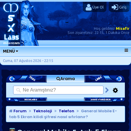
Üye Ol
Giriş
Hoş geldiniz
Misafir
Son ziyaretiniz:
22:15, 1 Dakika Önce
MENÜ
ANA SAYFA
Cuma, 07 Ağustos 2026 - 22:15
FORUMLAR
Arama
SORU-CEVAP
GÜNLÜKLER
SON MESAJLAR
KISAYOLLAR
Forum
Teknoloji
Telefon
General Mobile E-
tab 5 Ekran kilidi şifresi nasıl sıfırlanır?