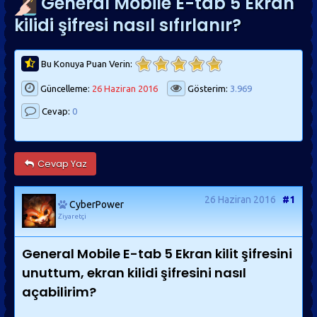
General Mobile E-tab 5 Ekran
kilidi şifresi nasıl sıfırlanır?
Bu Konuya Puan Verin:
Güncelleme:
26 Haziran 2016
Gösterim:
3.969
Cevap:
0
Cevap Yaz
26 Haziran 2016
#1
CyberPower
Ziyaretçi
General Mobile E-tab 5 Ekran kilit şifresini
unuttum, ekran kilidi şifresini nasıl
açabilirim?