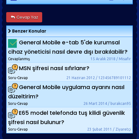
Cevap Yaz
Benzer Konular
General Mobile e-tab 5'de kurumsal
cihaz yöneticisi nasıl devre dışı bırakılabilir?
Cevaplanmış
15 Aralık 2018 / Misafir
MSN şifresi nasıl sıfırlanır?
Soru-Cevap
21 Haziran 2012 / 123456789101112
General Mobile uygulama ayarını nasıl
düzeltirim?
Soru-Cevap
26 Mart 2014 / burakcan95
E65 model telefonda tuş kilidi güvenlik
şifresi nasıl bulunur?
Soru-Cevap
23 Şubat 2011 / Ziyaretçi