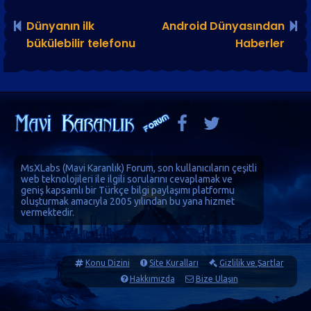
Dünyanın ilk
Android Dünyasından
bükülebilir telefonu
Haberler
MsXLabs (
Mavi Karanlık
)
Forum
, son kullanıcıların çeşitli
web teknolojileri ile ilgili sorularını cevaplamak ve
geniş kapsamlı bir Türkçe bilgi paylaşımı platformu
oluşturmak amacıyla 2005 yılından bu yana hizmet
vermektedir.
Konu Dizini
Site Kuralları
Gizlilik ve Şartlar
Hakkımızda
Bize Ulaşın