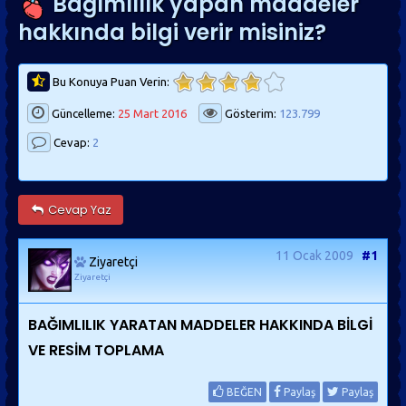
Bağımlılık yapan maddeler
hakkında bilgi verir misiniz?
Bu Konuya Puan Verin:
Güncelleme:
25 Mart 2016
Gösterim:
123.799
Cevap:
2
Cevap Yaz
11 Ocak 2009
#1
Ziyaretçi
Ziyaretçi
BAĞIMLILIK YARATAN MADDELER HAKKINDA BİLGİ
VE RESİM TOPLAMA
BEĞEN
Paylaş
Paylaş