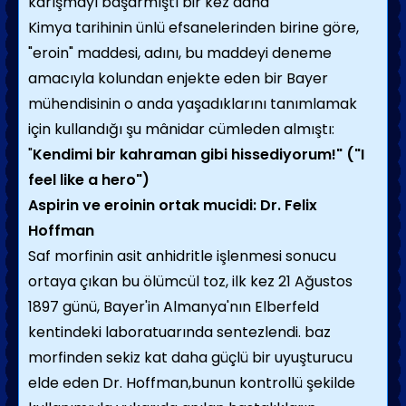
karışmayı başarmıştı bir kez daha
Kimya tarihinin ünlü efsanelerinden birine göre,
"eroin" maddesi, adını, bu maddeyi deneme
amacıyla kolundan enjekte eden bir Bayer
mühendisinin o anda yaşadıklarını tanımlamak
için kullandığı şu mânidar cümleden almıştı:
"
Kendimi bir kahraman gibi hissediyorum!" ("I
feel like a hero")
Aspirin ve eroinin ortak mucidi: Dr. Felix
Hoffman
Saf morfinin asit anhidritle işlenmesi sonucu
ortaya çıkan bu ölümcül toz, ilk kez 21 Ağustos
1897 günü, Bayer'in Almanya'nın Elberfeld
kentindeki laboratuarında sentezlendi. baz
morfinden sekiz kat daha güçlü bir uyuşturucu
elde eden Dr. Hoffman,bunun kontrollü şekilde