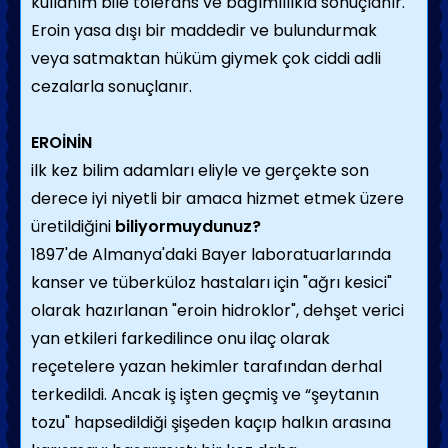
kullanım bile tolerans ve bağımlılıkla sonuçlanır.
Eroin yasa dışı bir maddedir ve bulundurmak
veya satmaktan hüküm giymek çok ciddi adli
cezalarla sonuçlanır.
EROİNİN
ilk kez bilim adamları eliyle ve gerçekte son
derece iyi niyetli bir amaca hizmet etmek üzere
üretildiğini
biliyormuydunuz?
1897'de Almanya'daki Bayer laboratuarlarında
kanser ve tüberküloz hastaları için "ağrı kesici"
olarak hazırlanan "eroin hidroklor", dehşet verici
yan etkileri farkedilince onu ilaç olarak
reçetelere yazan hekimler tarafından derhal
terkedildi. Ancak iş işten geçmiş ve “şeytanın
tozu" hapsedildiği şişeden kaçıp halkın arasına