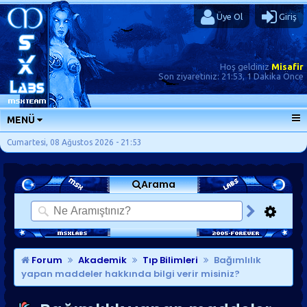
Üye Ol
Giriş
Hoş geldiniz
Misafir
Son ziyaretiniz:
21:53, 1 Dakika Önce
MENÜ
ANA SAYFA
Cumartesi, 08 Ağustos 2026 - 21:53
FORUMLAR
Arama
SORU-CEVAP
GÜNLÜKLER
SON MESAJLAR
KISAYOLLAR
Forum
Akademik
Tıp Bilimleri
Bağımlılık
yapan maddeler hakkında bilgi verir misiniz?