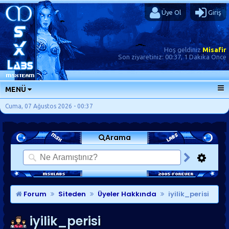
Üye Ol
Giriş
Hoş geldiniz
Misafir
Son ziyaretiniz:
00:37, 1 Dakika Önce
MENÜ
ANA SAYFA
Cuma, 07 Ağustos 2026 - 00:37
FORUMLAR
Arama
SORU-CEVAP
GÜNLÜKLER
SON MESAJLAR
KISAYOLLAR
Forum
Siteden
Üyeler Hakkında
iyilik_perisi
iyilik_perisi