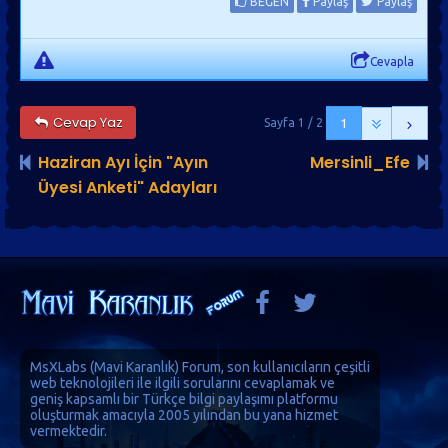
BEĞEN
Paylaş
Paylaş
Cevapla
Cevap Yaz
Sayfa 1 / 2
1
Haziran Ayı İçin "Ayın
Mersinli_Efe
Üyesi Anketi" Adayları
MsXLabs (
Mavi Karanlık
)
Forum
, son kullanıcıların çeşitli
web teknolojileri ile ilgili sorularını cevaplamak ve
geniş kapsamlı bir Türkçe bilgi paylaşımı platformu
oluşturmak amacıyla 2005 yılından bu yana hizmet
vermektedir.