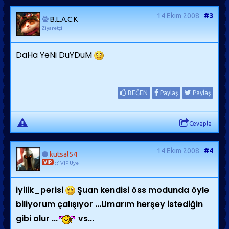
14 Ekim 2008
#3
B.L.A.C.K
Ziyaretçi
DaHa YeNi DuYDuM
BEĞEN
Paylaş
Paylaş
Cevapla
14 Ekim 2008
#4
kutsal54
VIP
VIP Üye
iyilik_perisi
Şuan kendisi öss modunda öyle
biliyorum çalışıyor ...Umarım herşey istediğin
gibi olur ...
vs...