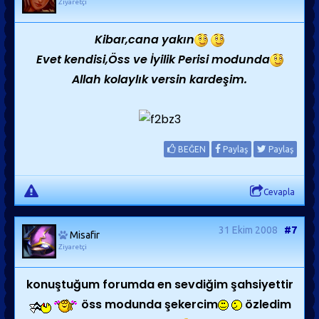
Ziyaretçi
Kibar,cana yakın
Evet kendisi,Öss ve İyilik Perisi modunda
Allah kolaylık versin kardeşim.
BEĞEN
Paylaş
Paylaş
Cevapla
31 Ekim 2008
#7
Misafir
Ziyaretçi
konuştuğum forumda en sevdiğim şahsiyettir
öss modunda şekercim
özledim