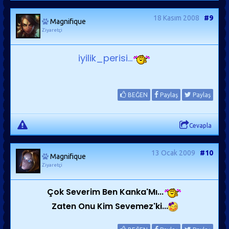
18 Kasım 2008
#9
Magnifique
Ziyaretçi
iyilik_perisi...
BEĞEN
Paylaş
Paylaş
Cevapla
13 Ocak 2009
#10
Magnifique
Ziyaretçi
Çok Severim Ben Kanka'Mı...
Zaten Onu Kim Sevemez'ki...