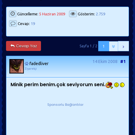
Güncelleme:
5 Haziran 2009
Gösterim:
2.759
Cevap:
19
Cevap Yaz
Sayfa 1 / 2
1
14 Ekim 2008
#1
fadedliver
Ziyaretçi
Minik perim benim.çok seviyorum seni.
Sponsorlu Bağlantılar