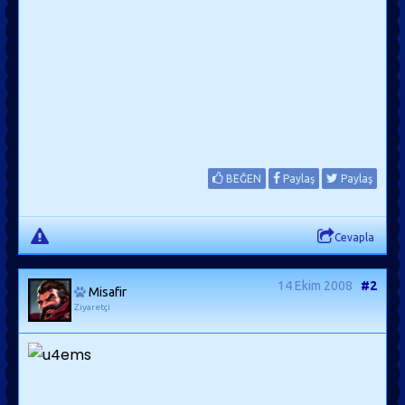
BEĞEN
Paylaş
Paylaş
Cevapla
14 Ekim 2008
#2
Misafir
Ziyaretçi