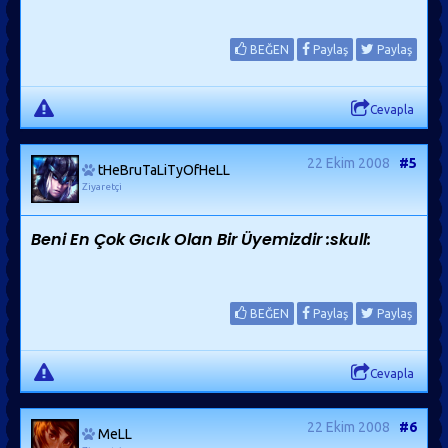
BEĞEN
Paylaş
Paylaş
Cevapla
22 Ekim 2008
#5
tHeBruTaLiTyOfHeLL
Ziyaretçi
Beni En Çok Gıcık Olan Bir Üyemizdir :skull:
BEĞEN
Paylaş
Paylaş
Cevapla
22 Ekim 2008
#6
MeLL