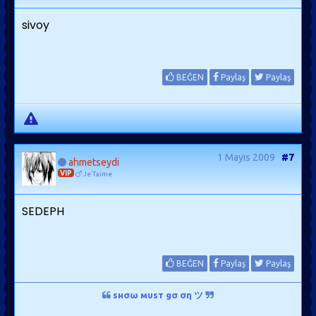
sivoy
BEĞEN
Paylaş
Paylaş
1 Mayıs 2009
#7
ahmetseydi
VIP
Je Taime
SEDEPH
BEĞEN
Paylaş
Paylaş
ѕнσω мυѕт gσ ση ツ