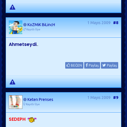
1 Mayıs 2009
#8
KoZMiK BiLincH
Kayıtlı Üye
Ahmetseydi
..
BEĞEN
Paylaş
Paylaş
1 Mayıs 2009
#9
Keten Prenses
Kayıtlı Üye
SEDEPH