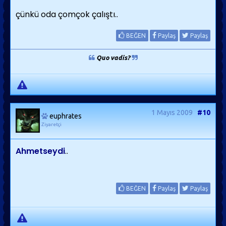
çünkü oda çomçok çalıştı..
BEĞEN
Paylaş
Paylaş
Quo vadis?
1 Mayıs 2009
#10
euphrates
Ziyaretçi
Ahmetseydi
..
BEĞEN
Paylaş
Paylaş