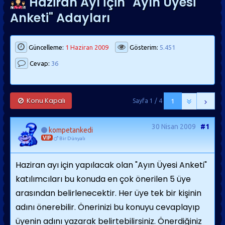
Haziran Ayı İçin "Ayın Üyesi
Anketi" Adayları
Güncelleme:
1 Haziran 2009
Gösterim:
5.451
Cevap:
36
Konu Kapalı
Sayfa 1 / 4
1
30 Nisan 2009
#1
kompetankedi
VIP
Bir Dünyalı
Haziran ayı için yapılacak olan "Ayın Üyesi Anketi"
katılımcıları bu konuda en çok önerilen 5 üye
arasından belirlenecektir. Her üye tek bir kişinin
adını önerebilir. Önerinizi bu konuyu cevaplayıp
üyenin adını yazarak belirtebilirsiniz. Önerdiğiniz