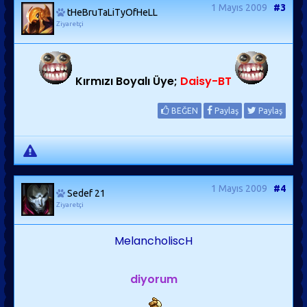
1 Mayıs 2009
#3
tHeBruTaLiTyOfHeLL
Ziyaretçi
Kırmızı Boyalı Üye;
Daisy-BT
BEĞEN
Paylaş
Paylaş
1 Mayıs 2009
#4
Sedef 21
Ziyaretçi
MelancholiscH
diyorum