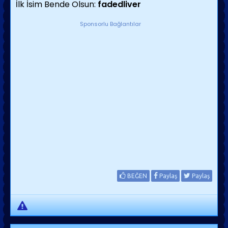
İlk İsim Bende Olsun:
fadedliver
Sponsorlu Bağlantılar
BEĞEN
Paylaş
Paylaş