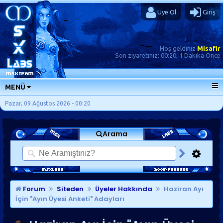
Üye Ol
Giriş
Hoş geldiniz
Misafir
Son ziyaretiniz:
00:20, 1 Dakika Önce
MENÜ
ANA SAYFA
Pazar, 09 Ağustos 2026 - 00:20
FORUMLAR
Arama
SORU-CEVAP
GÜNLÜKLER
SON MESAJLAR
KISAYOLLAR
Forum
Siteden
Üyeler Hakkında
Haziran Ayı
İçin "Ayın Üyesi Anketi" Adayları