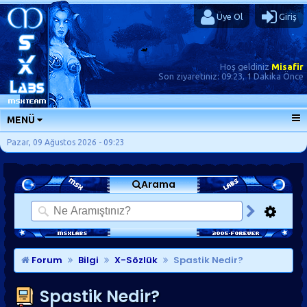
Üye Ol
Giriş
Hoş geldiniz
Misafir
Son ziyaretiniz:
09:23, 1 Dakika Önce
MENÜ
ANA SAYFA
Pazar, 09 Ağustos 2026 - 09:23
FORUMLAR
Arama
SORU-CEVAP
GÜNLÜKLER
SON MESAJLAR
KISAYOLLAR
Forum
Bilgi
X-Sözlük
Spastik Nedir?
Spastik Nedir?