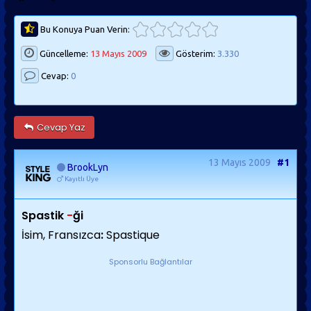
Bu Konuya Puan Verin:
Güncelleme:
13 Mayıs 2009
Gösterim:
3.330
Cevap:
0
Cevap Yaz
13 Mayıs 2009
#1
BrookLyn
Kayıtlı Üye
Spastik
-
ği
İsim, Fransızca
:
Spastique
Sponsorlu Bağlantılar