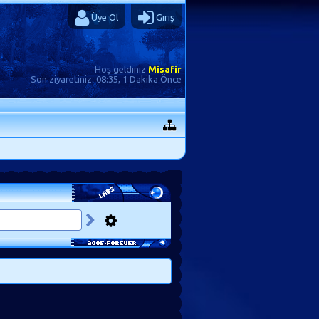
Üye Ol
Giriş
Hoş geldiniz
Misafir
Son ziyaretiniz:
08:35, 1 Dakika Önce