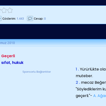
Gösterim:
1.443
Cevap:
0
mmuz 2010
Geçerli
sıfat, hukuk
1 .
Yürürlükte ola
Sponsorlu Bağlantılar
muteber.
2 .
mecaz Beğenil
"Söylediklerim 
geçerli."-
A. Ağa