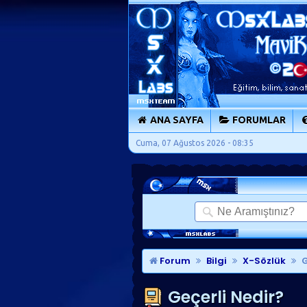
ANA SAYFA
FORUMLAR
Cuma, 07 Ağustos 2026 - 08:35
Forum
Bilgi
X-Sözlük
G
Geçerli Nedir?