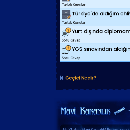
Taslak Konular
Türkiye'de aldığım ehl
Taslak Konular
Yurt dışında diplomam
Soru-Cevap
YGS sınavından aldığı
Soru-Cevap
Geçici Nedir?
MsXLabs (
Mavi Karanlık
)
Forum
, son k