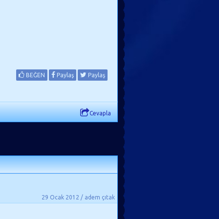
BEĞEN
Paylaş
Paylaş
Cevapla
29 Ocak 2012 / adem çıtak