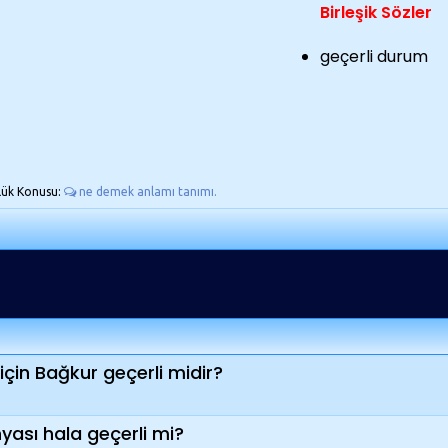
Birleşik Sözler
geçerli durum
lük Konusu:
ne demek anlamı tanımı.
çin Bağkur geçerli midir?
ası hala geçerli mi?