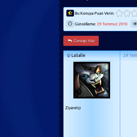
Bu Konuya Puan Verin:
Güncelleme:
29 Temmuz 2010
Cevap Yaz
LaSalle
29 Te
Ziyaretçi