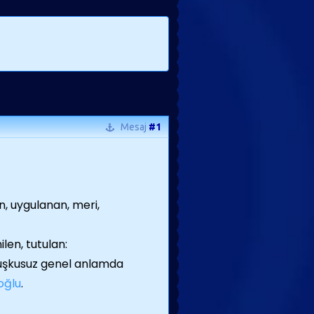
Mesaj
#1
n, uygulanan, meri,
en, tutulan:
kuşkusuz genel anlamda
oğlu
.