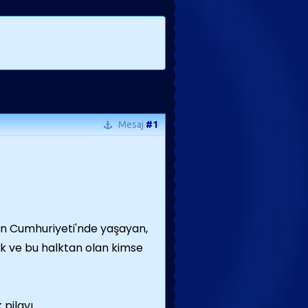
Mesaj
#1
n Cumhuriyeti'nde yaşayan,
k ve bu halktan olan kimse
pilavı