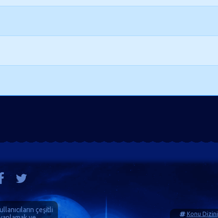
ullanıcıların çeşitli
Konu Dizini
cevaplamak ve