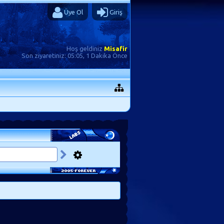
Üye Ol
Giriş
Hoş geldiniz
Misafir
Son ziyaretiniz:
05:05, 1 Dakika Önce