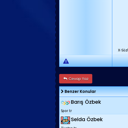
X-Söz
Cevap Yaz
Benzer Konular
Barış Özbek
Spor tr
Selda Özbek