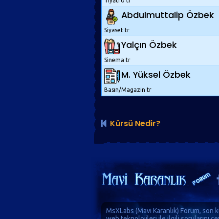
Tiyatro tr
Abdulmuttalip Özbek
Siyaset tr
Yalçın Özbek
Sinema tr
M. Yüksel Özbek
Basın/Magazin tr
Kürsü Nedir?
MsXLabs (
Mavi Karanlık
)
Forum
, son k
web teknolojileri ile ilgili sorularını 