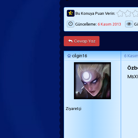
Bu Konuya Puan Verin:
Güncelleme:
6 Kasım 2013
Gö
Cevap Yaz
cilgin16
6 Kası
Özb
MsX
Ziyaretçi