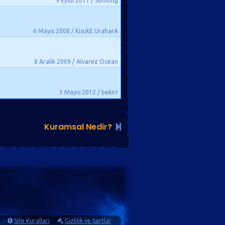
9 Eylül 2011 / Jumong
6 Mayıs 2008 / KisukE UraharA
8 Aralık 2009 / Alvarez Ocean
3 Mayıs 2012 / bekirr
Kuramsal Nedir?
Site Kuralları
Gizlilik ve Şartlar