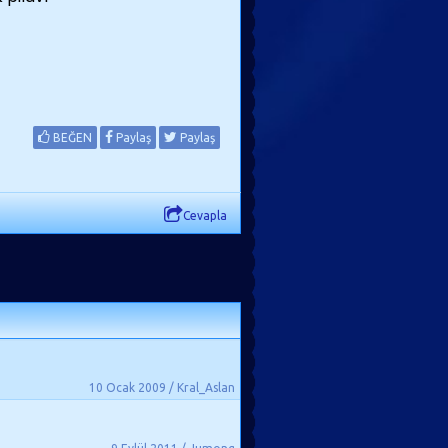
BEĞEN
Paylaş
Paylaş
Cevapla
10 Ocak 2009 / Kral_Aslan