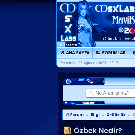
ANA SAYFA
FORUMLAR
Perşembe, 06 Ağustos 2026 - 05:05
Forum
Bilgi
X-Sözlük
Ö
Özbek Nedir?