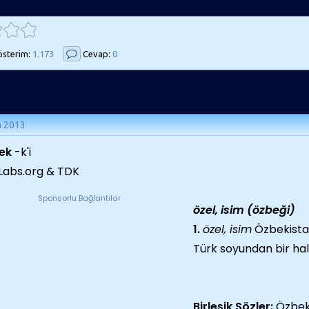
sterim:
1.173
Cevap:
0
m 2013
ek
-k'i
Labs.org & TDK
Sponsorlu Bağlantılar
özel, isim (özbeği)
1.
özel, isim
Özbekista
Türk soyundan bir hal
Birleşik Sözler:
Özbek 