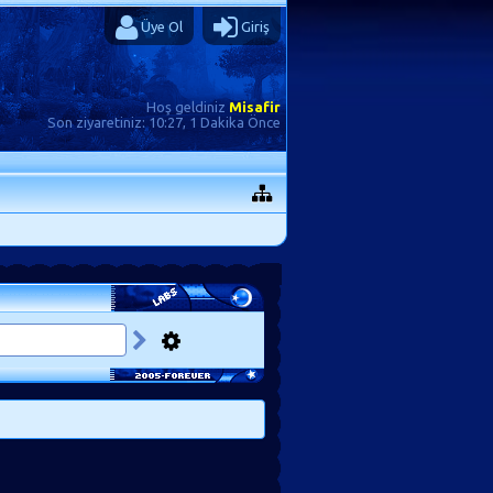
Üye Ol
Giriş
Hoş geldiniz
Misafir
Son ziyaretiniz:
10:27, 1 Dakika Önce