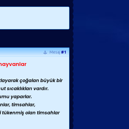
Mesaj
#1
hayvanlar
layarak çoğalan büyük bir
ut sıcaklıkları vardır.
umu yaparlar.
lar, timsahlar,
li tükenmiş olan timsahlar