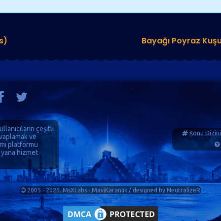
s)
Bayağı Poyraz Kuş
ullanıcıların çeşitli
Konu Dizini
cevaplamak ve
ımı platformu
 yana hizmet
2005 - 2026, MsXLabs - MaviKaranlık / designed by
NeutralizeR