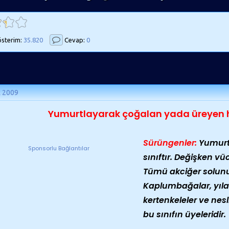
sterim:
35.820
Cevap:
0
k 2009
Yumurtlayarak çoğalan yada üreyen 
Sürüngenler:
Yumurt
Sponsorlu Bağlantılar
sınıftır. Değişken vüc
Tümü akciğer solun
Kaplumbağalar, yılan
kertenkeleler ve nes
bu sınıfın üyeleridir.