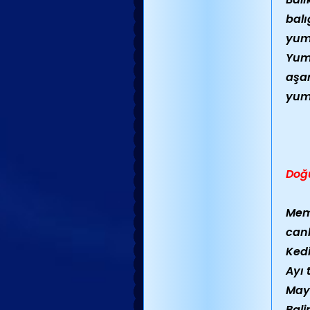
balı
yumu
Yumu
aşam
yumu
Doğ
Meme
canl
Kedi
Ayı 
Maym
Bali