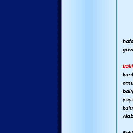
hafi
güve
Balı
kanl
omur
balı
yaşa
kala
Alab
Balı