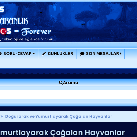
SORU-CEVAP
GÜNLÜKLER
SON MESAJLAR
Arama
Doğurarak ve Yumurtlayarak Çoğalan Hayvanlar
umurtlayarak Çoğalan Hayvanlar