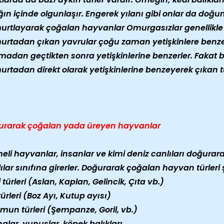
ğın içinde olgunlaşır. Engerek yılanı gibi onlar da doğu
rtlayarak çoğalan hayvanlar Omurgasızlar genellikle 
rtadan çıkan yavrular çoğu zaman yetişkinlere benze
adan geçtikten sonra yetişkinlerine benzerler. Fakat 
rtadan direkt olarak yetişkinlerine benzeyerek çıkan tü
urarak çoğalan yada üreyen hayvanlar
li hayvanlar, insanlar ve kimi deniz canlıları doğura
ılar sınıfına girerler. Doğurarak çoğalan hayvan türleri 
 türleri (Aslan, Kaplan, Gelincik, Çıta vb.)
türleri (Boz Ayı, Kutup ayısı)
un türleri (Şempanze, Goril, vb.)
nalar, yunuslar, köpek balıkları