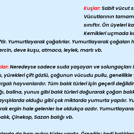
Kuşlar:
Sabit vücut sı
Vücutlarının tamamı 
sınıftır. Ön üyeleri
Kemikleri uçmada k
ftir. Yumurtlayarak çoğalırlar. Yumurtlayarak çoğalan h
rcin, deve kuşu, atmaca, leylek, martı vb.
klar:
Neredeyse sadece suda yaşayan ve solungaçları 
ı, yürekleri çift gözlü, çoğunun vücudu pullu, genellikl
galı hayvanlardır. Tüm balık türleri için geçerli değildi
ğı, balina, yunus gibi balık türleri doğurarak çoğan balık t
yışlılarda olduğu gibi çok miktarda yumurta yapılır. 
rak ergin hale gelenler ise oldukça azdır. Yumurtlayarak
alık, Çinekop, Sazan balığı vb.
klarda da bazı aykırı türler vardır. Örneğin; kedi balıkla