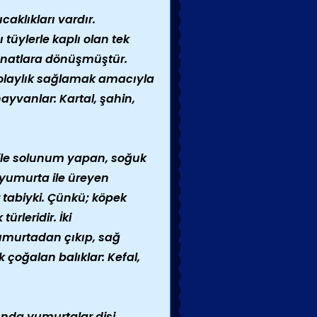
caklıkları vardır.
tüylerle kaplı olan tek
 kanatlara dönüşmüştür.
olaylık sağlamak amacıyla
ayvanlar: Kartal, şahin,
ile solunum yapan, soğuk
e yumurta ile üreyen
r tabiyki. Çünkü; köpek
ürleridir. İki
Yumurtadan çıkıp, sağ
 çoğalan balıklar: Kefal,
rında yumurtalar dişi