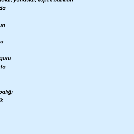
da
un
ra
guru
afa
balığı
ik