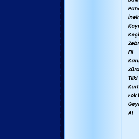
Pan
İnek
Koy
Keçi
Zeb
Fil
Kan
Zür
Tilki
Kurt
Fok 
Gey
At