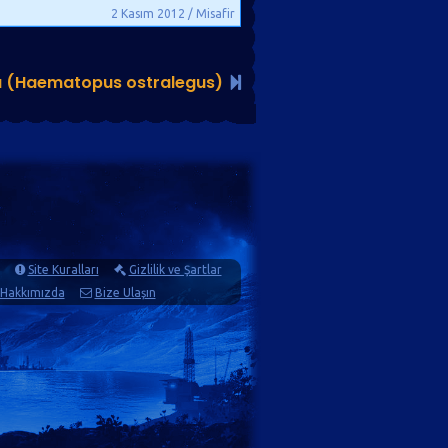
2 Kasım 2012 / Misafir
u (Haematopus ostralegus)
Site Kuralları
Gizlilik ve Şartlar
Hakkımızda
Bize Ulaşın