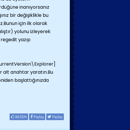
rdüğüne inanıyorsanız
ız bir değişiklikle bu
z.Bunun için ilk olarak
ıştır) yolunu izleyerek
 regedit yazıp
rentVersion\Explorer]
r alt anahtar yaratın.Bu
yeniden başlattığınızda
BEĞEN
Paylaş
Paylaş