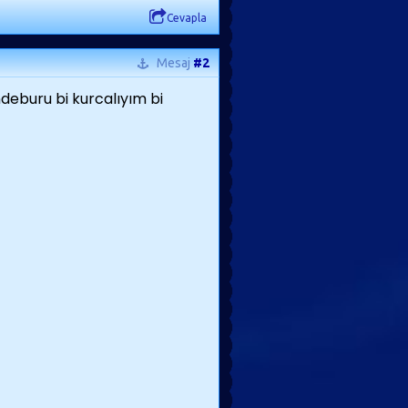
Cevapla
Mesaj
#2
eburu bi kurcalıyım bi