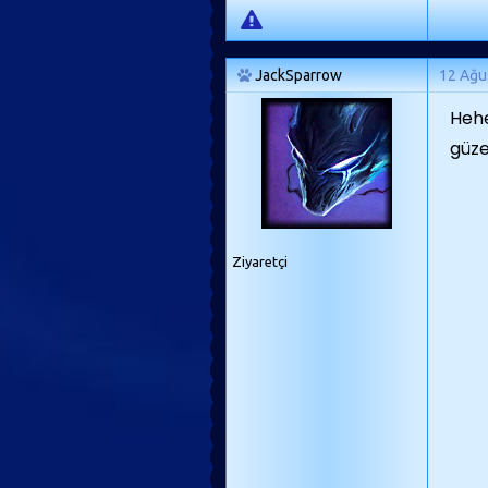
JackSparrow
12 Ağu
Hehe
güze
Ziyaretçi