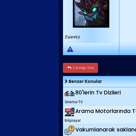
Ziyaretçi
Cevap Yaz
Benzer Konular
80'lerin Tv Dizileri
Sinema-TV
Arama Motorlarında Ta
Bilgisayar
Vakumlanarak saklana