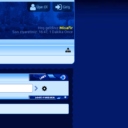
Üye Ol
Giriş
Hoş geldiniz
Misafir
Son ziyaretiniz:
16:47, 1 Dakika Önce