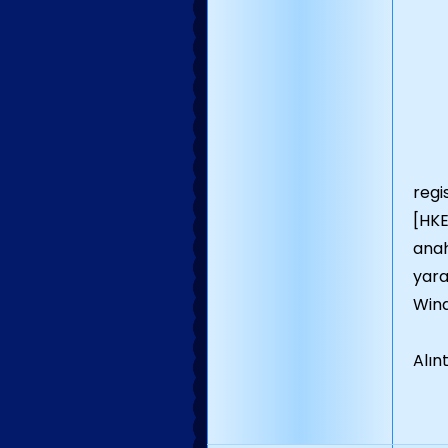
regis
[HK
anah
yara
Wind
Alınt