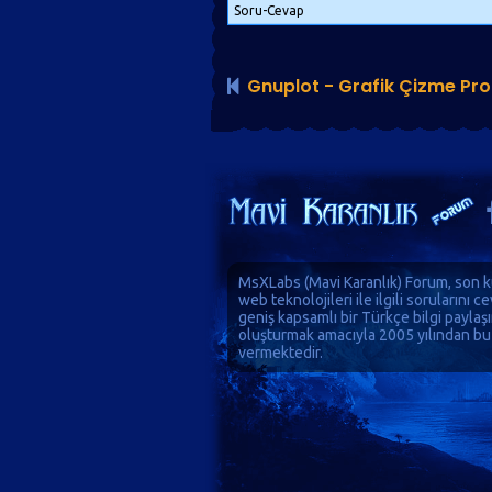
Soru-Cevap
Gnuplot - Grafik Çizme Pr
MsXLabs (
Mavi Karanlık
)
Forum
, son k
web teknolojileri ile ilgili sorularını 
geniş kapsamlı bir Türkçe bilgi paylaş
oluşturmak amacıyla 2005 yılından bu
vermektedir.