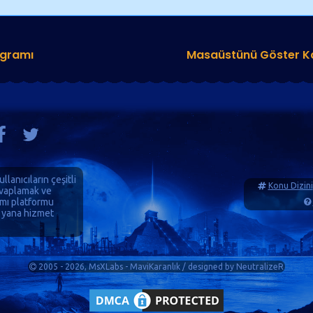
ogramı
Masaüstünü Göster K
ullanıcıların çeşitli
Konu Dizini
cevaplamak ve
ımı platformu
 yana hizmet
2005 - 2026, MsXLabs - MaviKaranlık / designed by
NeutralizeR