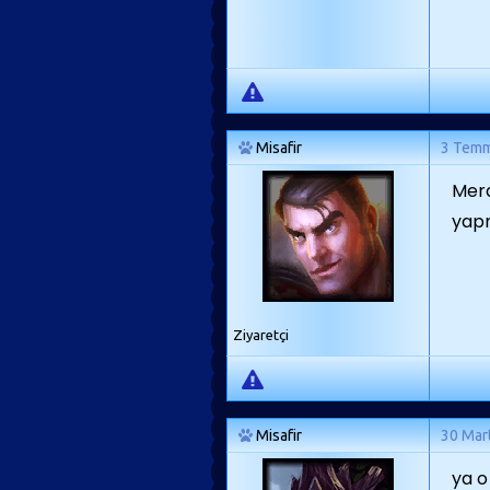
Misafir
3 Tem
Mera
yap
Ziyaretçi
Misafir
30 Mar
ya o