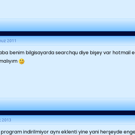
muz 2011
ba benim bilgisayarda searchqu diye bişey var hotmail e g
malıyım
t 2013
 program indirilmiyor aynı eklenti yine yani herşeyde enge