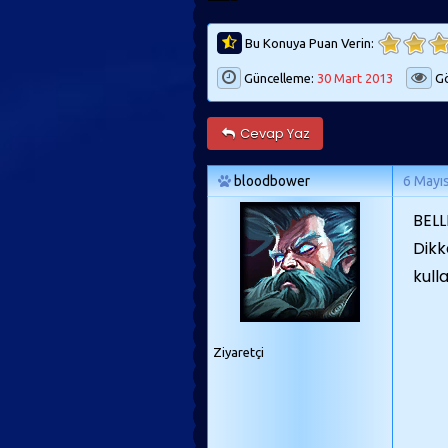
Bu Konuya Puan Verin:
Güncelleme:
30 Mart 2013
Gö
Cevap Yaz
bloodbower
6 Mayı
BELL
Dikk
kull
Ziyaretçi