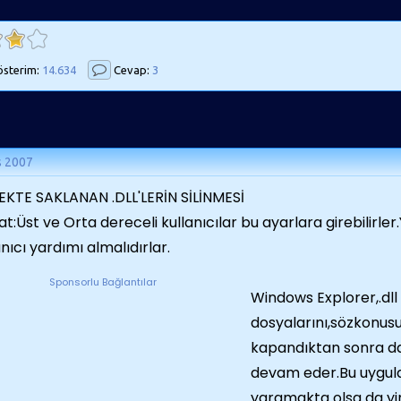
sterim:
14.634
Cevap:
3
s 2007
EKTE SAKLANAN .DLL'LERİN SİLİNMESİ
at:Üst ve Orta dereceli kullanıcılar bu ayarlara girebilirler
anıcı yardımı almalıdırlar.
Sponsorlu Bağlantılar
Windows Explorer,.dll
dosyalarını,sözkonusu
kapandıktan sonra da
devam eder.Bu uygul
yaramakta olsa da y