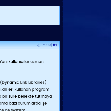
Mesaj
#1
.Yeni kullanıcılar uzman
 (Dynamic Link Libraries)
 .dll'leri kullanan program
 bir süre bellekte tutmaya
ama bazı durumlarda işe
ine de system