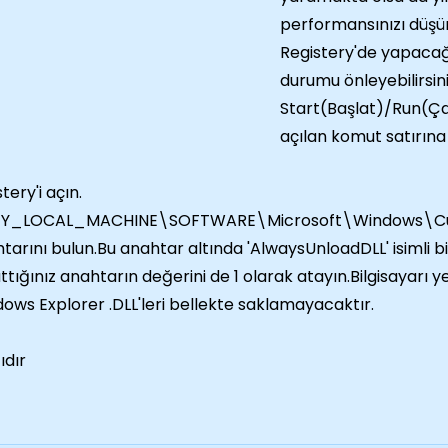
performansınızı düşü
Registery'de yapacağın
durumu önleyebilirsini
Start(Başlat)/Run(Çal
açılan komut satırına
tery'i açın.
EY_LOCAL_MACHINE\SOFTWARE\Microsoft\Windows\Cur
tarını bulun.Bu anahtar altında 'AlwaysUnloadDLL' isimli bi
ttığınız anahtarın değerini de 1 olarak atayın.Bilgisayarı 
ows Explorer .DLL'leri bellekte saklamayacaktır.
ıdır