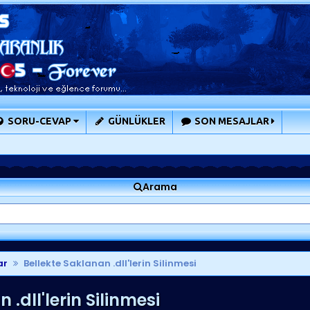
SORU-CEVAP
GÜNLÜKLER
SON MESAJLAR
Arama
ar
Bellekte Saklanan .dll'lerin Silinmesi
.dll'lerin Silinmesi