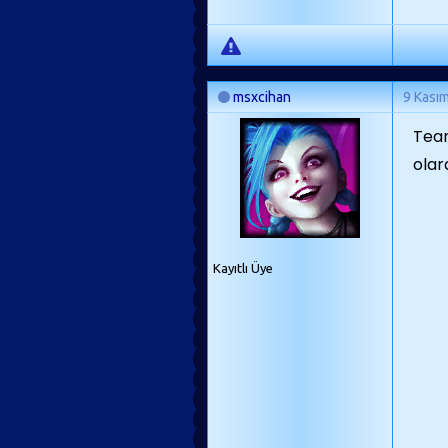
msxcihan
9 Kası
Team
olar
Kayıtlı Üye