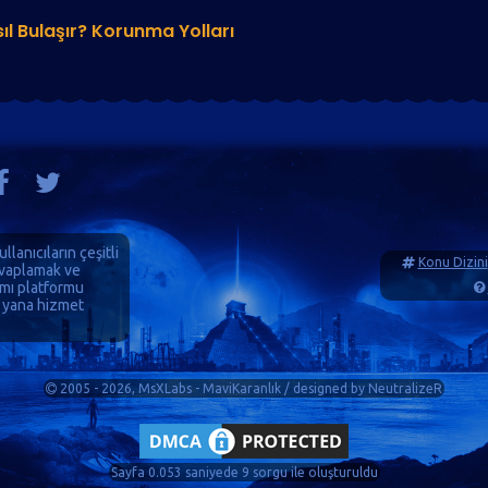
ıl Bulaşır? Korunma Yolları
ullanıcıların çeşitli
Konu Dizini
cevaplamak ve
ımı platformu
 yana hizmet
2005 - 2026, MsXLabs - MaviKaranlık / designed by
NeutralizeR
Sayfa 0.053 saniyede 9 sorgu ile oluşturuldu