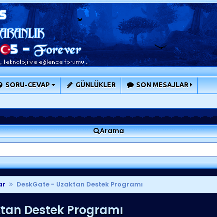
SORU-CEVAP
GÜNLÜKLER
SON MESAJLAR
Arama
ar
DeskGate - Uzaktan Destek Programı
tan Destek Programı