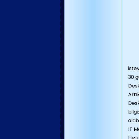
iste
30 g
Desk
Artı
Desk
bilg
alabi
IT M
Hızl