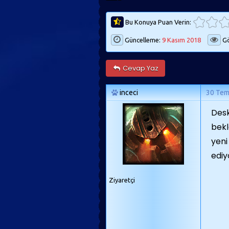
Bu Konuya Puan Verin:
Güncelleme:
9 Kasım 2018
Gö
Cevap Yaz
inceci
30 Te
Desk
bekl
yeni
ediy
Ziyaretçi