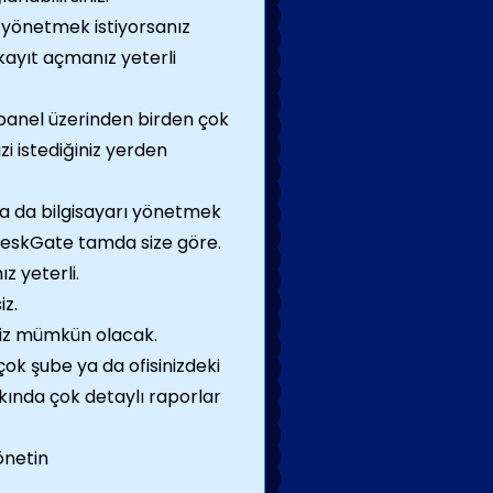
ı yönetmek istiyorsanız
ayıt açmanız yeterli
panel üzerinden birden çok
izi istediğiniz yerden
 ya da bilgisayarı yönetmek
z DeskGate tamda size göre.
z yeterli.
iz.
eniz mümkün olacak.
çok şube ya da ofisinizdeki
kkında çok detaylı raporlar
önetin