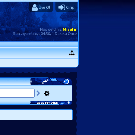
Üye Ol
Giriş
Hoş geldiniz
Misafir
Son ziyaretiniz:
04:50, 1 Dakika Önce