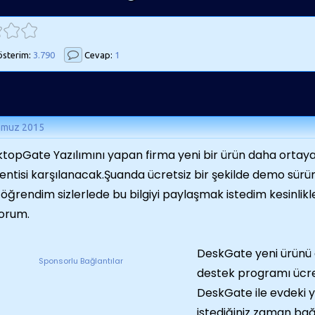
sterim:
3.790
Cevap:
1
mmuz 2015
topGate Yazılımını yapan firma yeni bir ürün daha ortaya 
entisi karşılanacak.Şuanda ücretsiz bir şekilde demo sürüm
 öğrendim sizlerlede bu bilgiyi paylaşmak istedim kesinlik
orum.
DeskGate yeni ürünü e
Sponsorlu Bağlantılar
destek programı ücret
DeskGate ile evdeki y
istediğiniz zaman bağl