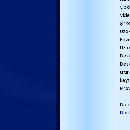
Çokl
Vide
Şirk
Uzak
Enva
Uzak
Desk
Desk
tran
keyfi
Fire
Dem
Des