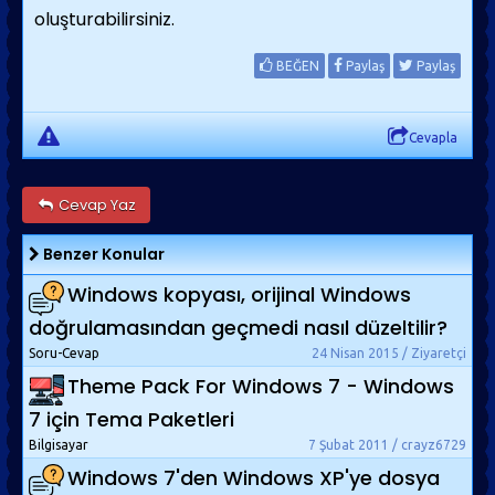
oluşturabilirsiniz.
BEĞEN
Paylaş
Paylaş
Cevapla
Cevap Yaz
Benzer Konular
Windows kopyası, orijinal Windows
doğrulamasından geçmedi nasıl düzeltilir?
Soru-Cevap
24 Nisan 2015 / Ziyaretçi
Theme Pack For Windows 7 - Windows
7 için Tema Paketleri
Bilgisayar
7 Şubat 2011 / crayz6729
Windows 7'den Windows XP'ye dosya