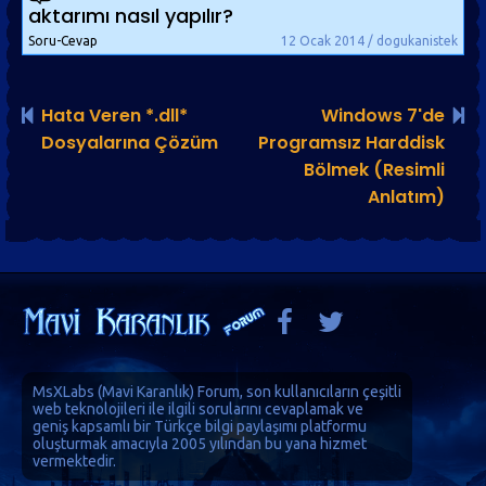
aktarımı nasıl yapılır?
Soru-Cevap
12 Ocak 2014 / dogukanistek
Hata Veren *.dll*
Windows 7'de
Dosyalarına Çözüm
Programsız Harddisk
Bölmek (Resimli
Anlatım)
MsXLabs (
Mavi Karanlık
)
Forum
, son kullanıcıların çeşitli
web teknolojileri ile ilgili sorularını cevaplamak ve
geniş kapsamlı bir Türkçe bilgi paylaşımı platformu
oluşturmak amacıyla 2005 yılından bu yana hizmet
vermektedir.