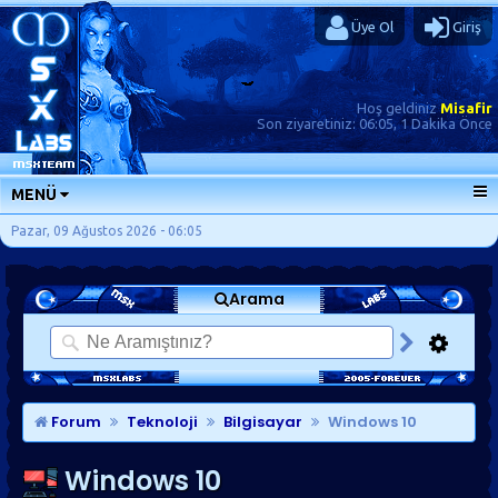
Üye Ol
Giriş
Hoş geldiniz
Misafir
Son ziyaretiniz:
06:05, 1 Dakika Önce
MENÜ
ANA SAYFA
Pazar, 09 Ağustos 2026 - 06:05
FORUMLAR
Arama
SORU-CEVAP
GÜNLÜKLER
SON MESAJLAR
KISAYOLLAR
Forum
Teknoloji
Bilgisayar
Windows 10
Windows 10