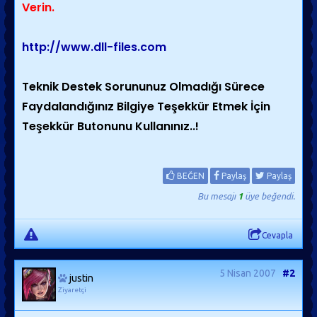
Verin.
http://www.dll-files.com
Teknik Destek Sorununuz Olmadığı Sürece
Faydalandığınız Bilgiye Teşekkür Etmek İçin
Teşekkür Butonunu Kullanınız..!
BEĞEN
Paylaş
Paylaş
Bu mesajı
1
üye beğendi.
Cevapla
5 Nisan 2007
#2
justin
Ziyaretçi