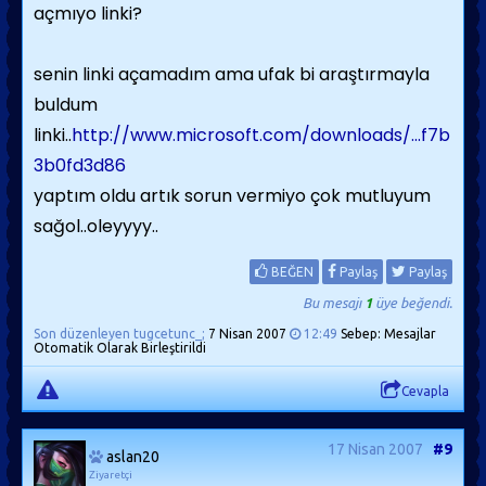
açmıyo linki?
senin linki açamadım ama ufak bi araştırmayla
buldum
linki..
http://www.microsoft.com/downloads/...f7b
3b0fd3d86
yaptım oldu artık sorun vermiyo çok mutluyum
sağol..oleyyyy..
BEĞEN
Paylaş
Paylaş
Bu mesajı
1
üye beğendi.
Son düzenleyen tugcetunc_;
7 Nisan 2007
12:49
Sebep: Mesajlar
Otomatik Olarak Birleştirildi
Cevapla
17 Nisan 2007
#9
aslan20
Ziyaretçi