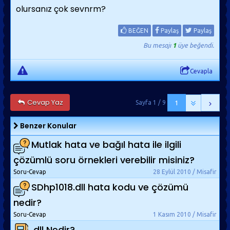
olursanız çok sevnrm?
BEĞEN
Paylaş
Paylaş
Bu mesajı
1
üye beğendi.
Cevapla
Cevap Yaz
Sayfa 1 / 9
1
Benzer Konular
Mutlak hata ve bağıl hata ile ilgili
çözümlü soru örnekleri verebilir misiniz?
Soru-Cevap
28 Eylül 2010 / Misafir
SDhp1018.dll hata kodu ve çözümü
nedir?
Soru-Cevap
1 Kasım 2010 / Misafir
.dll Nedir?