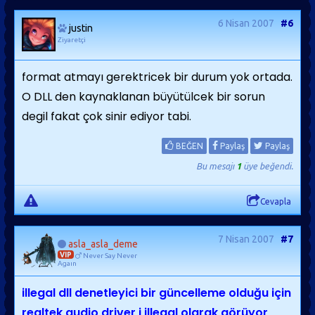
6 Nisan 2007
#6
justin
Ziyaretçi
format atmayı gerektricek bir durum yok ortada.
O DLL den kaynaklanan büyütülcek bir sorun
degil fakat çok sinir ediyor tabi.
BEĞEN
Paylaş
Paylaş
Bu mesajı
1
üye beğendi.
Cevapla
7 Nisan 2007
#7
asla_asla_deme
VIP
Never Say Never
Agaın
illegal dll denetleyici bir güncelleme olduğu için
realtek audio driver i illegal olarak görüyor