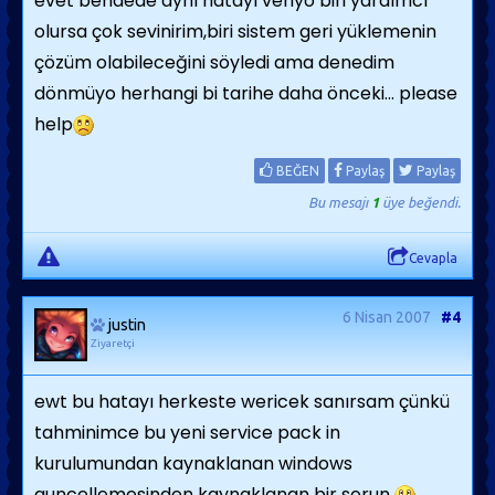
evet bendede aynı hatayı veriyo biri yardımcı
olursa çok sevinirim,biri sistem geri yüklemenin
çözüm olabileceğini söyledi ama denedim
dönmüyo herhangi bi tarihe daha önceki... please
help
BEĞEN
Paylaş
Paylaş
Bu mesajı
1
üye beğendi.
Cevapla
6 Nisan 2007
#4
justin
Ziyaretçi
ewt bu hatayı herkeste wericek sanırsam çünkü
tahminimce bu yeni service pack in
kurulumundan kaynaklanan windows
guncellemesinden kaynaklanan bir sorun