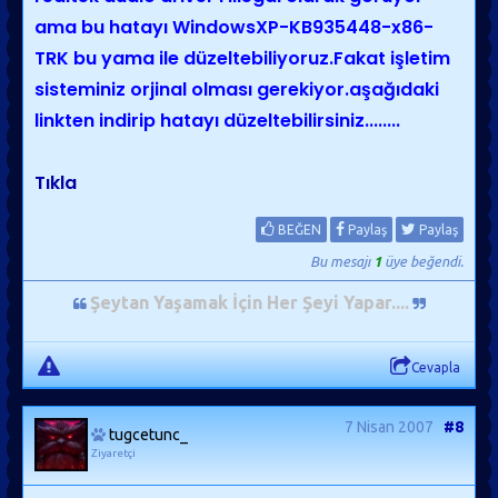
ama bu hatayı WindowsXP-KB935448-x86-
TRK bu yama ile düzeltebiliyoruz.Fakat işletim
sisteminiz orjinal olması gerekiyor.aşağıdaki
linkten indirip hatayı düzeltebilirsiniz........
Tıkla
BEĞEN
Paylaş
Paylaş
Bu mesajı
1
üye beğendi.
Şeytan Yaşamak İçin Her Şeyi Yapar...
.
Cevapla
7 Nisan 2007
#8
tugcetunc_
Ziyaretçi