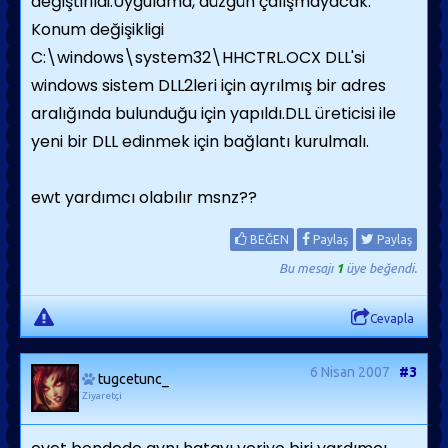
değiştirildi.Uygulama, düzgün çalışmayacak.
Konum değişikligi
C:\windows\system32\HHCTRL.OCX DLL'si
windows sistem DLL2leri için ayrılmış bir adres
aralığında bulunduğu için yapıldı.DLL üreticisi ile
yeni bir DLL edinmek için bağlantı kurulmalı.
ewt yardımcı olabılır msnz??
BEĞEN
Paylaş
Paylaş
Bu mesajı
1
üye beğendi.
Cevapla
6 Nisan 2007
#3
tugcetunc_
Ziyaretçi