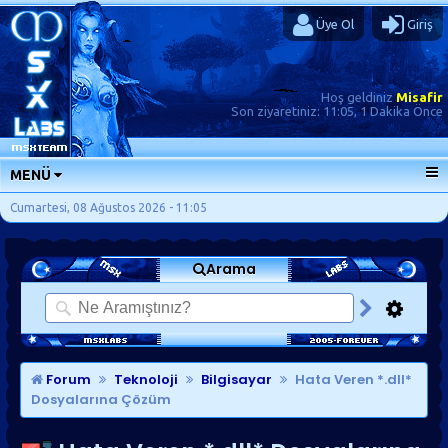
Üye Ol
Giriş
Hoş geldiniz
Misafir
Son ziyaretiniz:
11:05, 1 Dakika Önce
MENÜ
ANA SAYFA
Cumartesi, 08 Ağustos 2026 - 11:05
FORUMLAR
Arama
SORU-CEVAP
GÜNLÜKLER
SON MESAJLAR
KISAYOLLAR
Forum
Teknoloji
Bilgisayar
Hata Veren *.dll*
Dosyalarına Çözüm