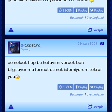
BEĞEN
Paylaş
Paylaş
Bu mesajı
1
üye beğendi.
Cevapla
6 Nisan 2007
#5
tugcetunc_
Ziyaretçi
ee nolcak hep bu hatayımı vercek ben
bilgisayarıma format atmak istemiyorum tekrar
yaa
BEĞEN
Paylaş
Paylaş
Bu mesajı
1
üye beğendi.
Cevapla