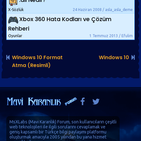
X-Sözlük
24 Haziran 2008 / asla_asla_deme
Xbox 360 Hata Kodları ve Çözüm
Rehberi
Oyunlar
1 Temmuz 2013 / Efulim
Windows 10 Format
Windows 10
Atma (Resimli)
MsXLabs (
Mavi Karanlık
)
Forum
, son kullanıcıların çeşitli
web teknolojileri ile ilgili sorularını cevaplamak ve
geniş kapsamlı bir Türkçe bilgi paylaşımı platformu
oluşturmak amacıyla 2005 yılından bu yana hizmet