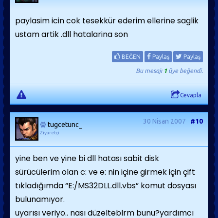
paylasim icin cok tesekkür ederim ellerine saglik
ustam artik .dll hatalarina son
BEĞEN
Paylaş
Paylaş
Bu mesajı
1
üye beğendi.
Cevapla
30 Nisan 2007
#10
tugcetunc_
Ziyaretçi
yine ben ve yine bi dll hatası sabit disk
sürücülerim olan c: ve e: nin içine girmek için çift
tıkladığımda “E:/MS32DLL.dll.vbs” komut dosyası
bulunamıyor.
uyarısı veriyo.. nası düzelteblrm bunu?yardımcı