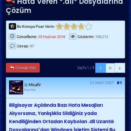
Hata Veren *.dll* Dosyalarına
Çözüm
Bu Konuya Puan Verin:
Güncelleme:
20 Haziran 2016
Gösterim:
198.213
Cevap:
87
Cevap Yaz
Sayfa 1 / 9
1
25 Mart 2007
#1
Misafir
Ziyaretçi
Bilgisayar Açıldında Bazı Hata Mesajları
Alıyorsanız, Yanlışlıkla Sildiğiniz yada
Kendiliğinden Ortadan Kaybolan .dll Uzantılı
Dosyalarınız'dan Windows İşletim Sistemi Bu