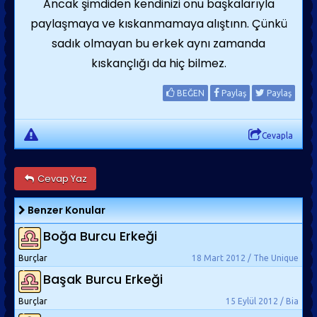
Ancak şimdiden kendinizi onu başkalarıyla
paylaşmaya ve kıskanmamaya alıştınn. Çünkü
sadık olmayan bu erkek aynı zamanda
kıskançlığı da hiç bilmez.
BEĞEN
Paylaş
Paylaş
Cevapla
Cevap Yaz
Benzer Konular
Boğa Burcu Erkeği
Burçlar
18 Mart 2012 / The Unique
Başak Burcu Erkeği
Burçlar
15 Eylül 2012 / Bia