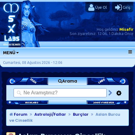
Üye Ol
Giriş
Hoş geldiniz
Misafir
Son ziyaretiniz:
12:06, 1 Dakika Önce
MENÜ
ANA SAYFA
Cumartesi, 08 Ağustos 2026 - 12:06
FORUMLAR
Arama
SORU-CEVAP
GÜNLÜKLER
SON MESAJLAR
KISAYOLLAR
Forum
Astroloji/Fallar
Burçlar
Aslan Burcu
ve Cinsellik