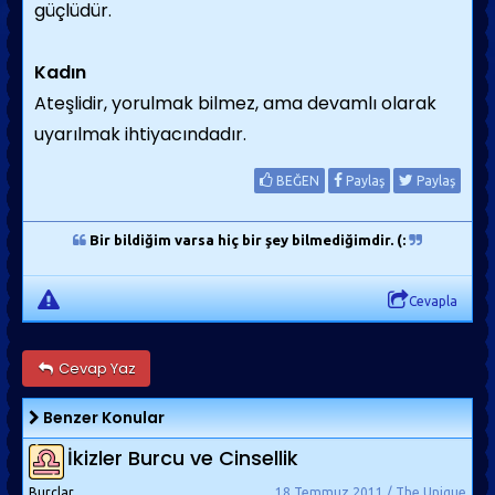
güçlüdür.
Kadın
Ateşlidir, yorulmak bilmez, ama devamlı olarak
uyarılmak ihtiyacındadır.
BEĞEN
Paylaş
Paylaş
Bir bildiğim varsa hiç bir şey bilmediğimdir. (:
Cevapla
Cevap Yaz
Benzer Konular
İkizler Burcu ve Cinsellik
Burçlar
18 Temmuz 2011 / The Unique