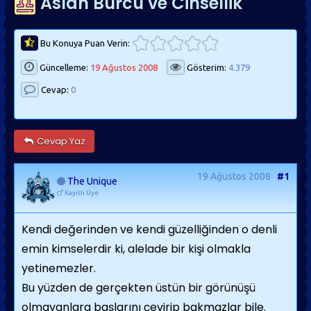
Aslan Burcu ve Cinsellik
Bu Konuya Puan Verin:
Güncelleme:
19 Ağustos 2008
Gösterim:
4.379
Cevap:
0
Cevap Yaz
19 Ağustos 2008
#1
The Unique
Kayıtlı Üye
Kendi değerinden ve kendi güzelliğinden o denli
emin kimselerdir ki, alelade bir kişi olmakla
yetinemezler.
Bu yüzden de gerçekten üstün bir görünüşü
olmayanlara başlarını çevirip bakmazlar bile.