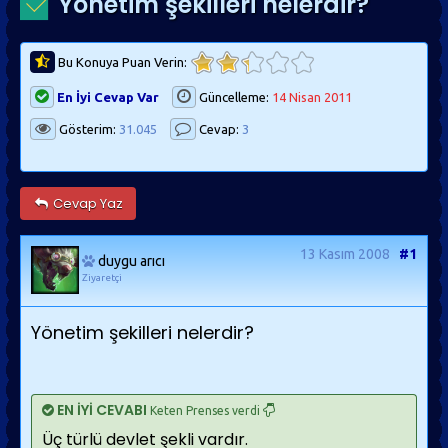
Yönetim şekilleri nelerdir?
Bu Konuya Puan Verin:
En İyi Cevap Var
Güncelleme:
14 Nisan 2011
Gösterim:
31.045
Cevap:
3
Cevap Yaz
13 Kasım 2008
#1
duygu arıcı
Ziyaretçi
Yönetim şekilleri nelerdir?
EN İYİ CEVABI
Keten Prenses verdi
Üç türlü devlet şekli vardır.