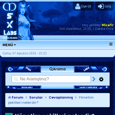
Üye Ol
Giriş
Hoş geldiniz
Misafir
Son ziyaretiniz:
23:25, 1 Dakika Önce
MENÜ
ANA SAYFA
Cuma, 07 Ağustos 2026 - 23:25
FORUMLAR
Arama
SORU-CEVAP
GÜNLÜKLER
SON MESAJLAR
KISAYOLLAR
Forum
Sorular
Cevaplanmış
Yönetim
şekilleri nelerdir?