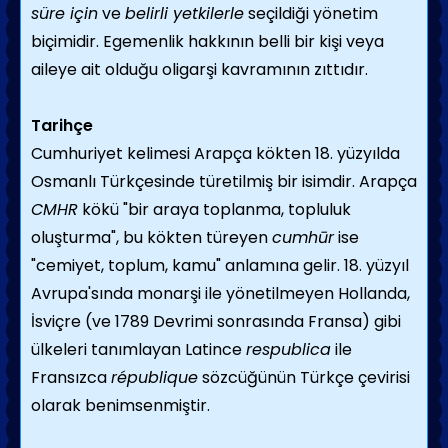
süre için
ve
belirli yetkilerle
seçildiği yönetim
biçimidir. Egemenlik hakkının belli bir kişi veya
aileye ait olduğu
oligarşi
kavramının zıttıdır.
Tarihçe
Cumhuriyet kelimesi Arapça kökten 18. yüzyılda
Osmanlı Türkçesinde türetilmiş bir isimdir. Arapça
CMHR
kökü "bir araya toplanma, topluluk
oluşturma", bu kökten türeyen
cumhūr
ise
"cemiyet, toplum, kamu" anlamına gelir. 18. yüzyıl
Avrupa'sında monarşi ile yönetilmeyen Hollanda,
İsviçre (ve 1789 Devrimi sonrasında Fransa) gibi
ülkeleri tanımlayan Latince
respublica
ile
Fransızca
république
sözcüğünün Türkçe çevirisi
olarak benimsenmiştir.