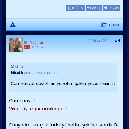
BEĞEN
Paylaş
Paylaş
Cevapla
14 Nisan 2011
#4
_Yağmur_
VIP
VIP Üye
Alıntı
Misafir
adlı kullanıcıdan alıntı
Cumhuriyet devletinin yönetim şeklini yazar mısınız?
Cumhuriyet
Vikipedi, özgür ansiklopedi
Dünyada pek çok farklı yönetim şekilleri vardır.Bu