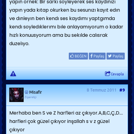
yapın ornek: Bir sarkı soyleyerek ses kaydınızı
yapın yada kıtap okurken bu sesunızı kayıt edın
ve dınleyın ben kendı ses kaydımı yaptgımda
kendı soyledıklerımı bıle anlayamıyorum o kadar
hızlı konuusyorum ama bu sekılde calısrak
duzelıyo.
BEĞEN
Paylaş
Paylaş
Cevapla
8 Temmuz 2011
#9
Misafir
Ziyaretçi
Merhaba ben S ve Z harfleri az çıkıyor.A,B,C,Ç,D....
harfleri çok güzel çıkıyor inşallah s v z güzel
çıkıyor