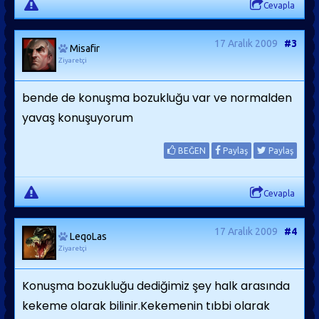
Cevapla
17 Aralık 2009
#3
Misafir
Ziyaretçi
bende de konuşma bozukluğu var ve normalden
yavaş konuşuyorum
BEĞEN
Paylaş
Paylaş
Cevapla
17 Aralık 2009
#4
LeqoLas
Ziyaretçi
Konuşma bozukluğu dediğimiz şey halk arasında
kekeme olarak bilinir.Kekemenin tıbbi olarak