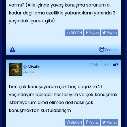
varmı? (Aile içinde yavaş konuşma sorunum o
kadar degil ama özellikle yabancıların yanında 3
yaşındaki çocuk gibi)
BEĞEN
Paylaş
Paylaş
Cevapla
7 Eylül 2010
#7
Misafir
Ziyaretçi
ben çok konuşuyorum çok boş bogazım 21
yaşındayım epilepsi hastasıyım ve çok konuşmak
istemiyorum ama elimde deil nasıl çok
konuşmaktan kurtulabilrişm
BEĞEN
Paylaş
Paylaş