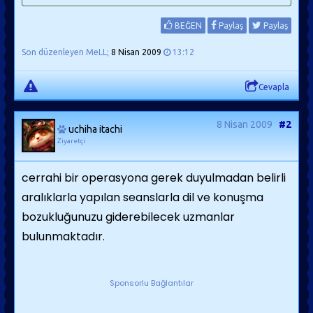
BEĞEN
Paylaş
Paylaş
Son düzenleyen MeLL;
8 Nisan 2009
13:12
Cevapla
8 Nisan 2009
#2
uchiha itachi
Ziyaretçi
cerrahi bir operasyona gerek duyulmadan belirli
aralıklarla yapılan seanslarla dil ve konuşma
bozukluğunuzu giderebilecek uzmanlar
bulunmaktadır.
Sponsorlu Bağlantılar