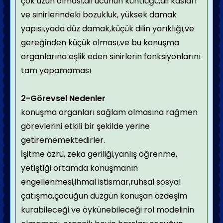
çok uzun olması,dil ucunun küntlüğü,dil kasları
ve sinirlerindeki bozukluk, yüksek damak
yapısı,yada düz damak,küçük dilin yarıklığı,ve
gereğinden küçük olması,ve bu konuşma
organlarına eşlik eden sinirlerin fonksiyonlarını
tam yapamaması
2-Görevsel Nedenler
konuşma organları sağlam olmasına rağmen
görevlerini etkili bir şekilde yerine
getirememektedirler.
İşitme özrü, zeka geriliği,yanlış öğrenme,
yetiştiği ortamda konuşmanın
engellenmesi,ihmal istismar,ruhsal sosyal
çatışma,çocuğun düzgün konuşan özdeşim
kurabileceği ve öykünebileceği rol modelinin