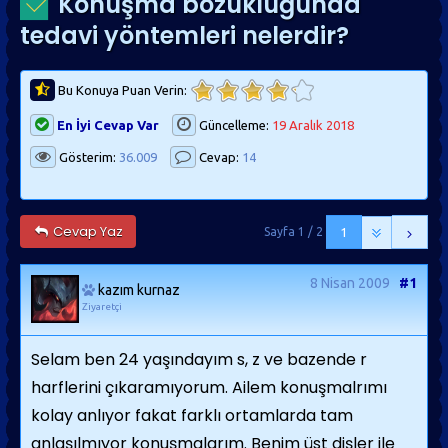
Konuşma bozukluğunda
tedavi yöntemleri nelerdir?
Bu Konuya Puan Verin:
En İyi Cevap Var
Güncelleme:
19 Aralık 2018
Gösterim:
36.009
Cevap:
14
Cevap Yaz
Sayfa 1 / 2
1
8 Nisan 2009
#1
kazım kurnaz
Ziyaretçi
Selam ben 24 yaşındayım s, z ve bazende r
harflerini çıkaramıyorum. Ailem konuşmalrımı
kolay anlıyor fakat farklı ortamlarda tam
anlaşılmıyor konuşmalarım. Benim üst dişler ile