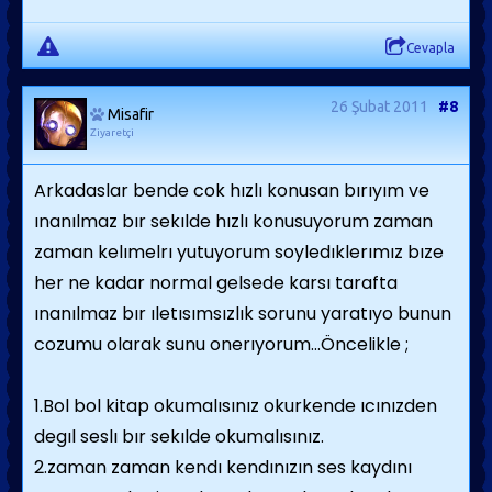
Cevapla
26 Şubat 2011
#8
Misafir
Ziyaretçi
Arkadaslar bende cok hızlı konusan bırıyım ve
ınanılmaz bır sekılde hızlı konusuyorum zaman
zaman kelımelrı yutuyorum soyledıklerımız bıze
her ne kadar normal gelsede karsı tarafta
ınanılmaz bır ıletısımsızlık sorunu yaratıyo bunun
cozumu olarak sunu onerıyorum...Öncelikle ;
1.Bol bol kitap okumalısınız okurkende ıcınızden
degıl seslı bır sekılde okumalısınız.
2.zaman zaman kendı kendınızın ses kaydını