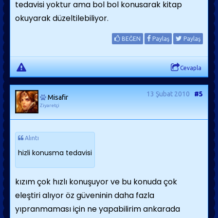
tedavisi yoktur ama bol bol konusarak kitap
okuyarak düzeltilebiliyor.
BEĞEN
Paylaş
Paylaş
Cevapla
13 Şubat 2010
#5
Misafir
Ziyaretçi
Alıntı
hizli konusma tedavisi
kızım çok hızlı konuşuyor ve bu konuda çok
eleştiri alıyor öz güveninin daha fazla
yıpranmaması için ne yapabilirim ankarada