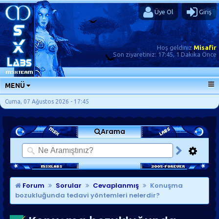
Üye Ol
Giriş
Hoş geldiniz
Misafir
Son ziyaretiniz:
17:45, 1 Dakika Önce
MENÜ
ANA SAYFA
Cuma, 07 Ağustos 2026 - 17:45
FORUMLAR
Arama
SORU-CEVAP
GÜNLÜKLER
SON MESAJLAR
KISAYOLLAR
Forum
Sorular
Cevaplanmış
Konuşma
bozukluğunda tedavi yöntemleri nelerdir?