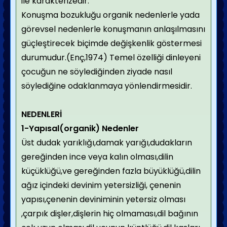
ile karakterizedir.
Konuşma bozukluğu organik nedenlerle yada
görevsel nedenlerle konuşmanın anlaşılmasını
güçleştirecek biçimde değişkenlik göstermesi
durumudur.(Enç,1974) Temel özelliği dinleyeni
çocuğun ne söylediğinden ziyade nasıl
söylediğine odaklanmaya yönlendirmesidir.
NEDENLERİ
1-Yapısal(organik) Nedenler
Üst dudak yarıklığı,damak yarığı,dudakların
gereğinden ince veya kalın olması,dilin
küçüklüğü,ve gereğinden fazla büyüklüğü,dilin
ağız içindeki devinim yetersizliği, çenenin
yapısı,çenenin deviniminin yetersiz olması
,çarpık dişler,dişlerin hiç olmaması,dil bağının