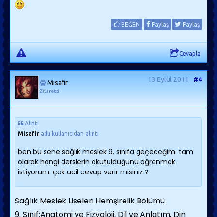
BEĞEN
Paylaş
Paylaş
Cevapla
13 Eylül 2011
#4
Misafir
Ziyaretçi
Alıntı
Misafir
adlı kullanıcıdan alıntı
ben bu sene sağlık meslek 9. sınıfa geçeceğim. tam
olarak hangi derslerin okutulduğunu öğrenmek
istiyorum. çok acil cevap verir misiniz ?
Sağlık Meslek Liseleri Hemşirelik Bölümü
9. Sınıf:Anatomi ve Fizyoloji, Dil ve Anlatım, Din