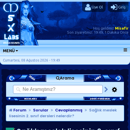
Üye Ol
Giriş
Hoş geldiniz
Misafir
Son ziyaretiniz:
19:49, 1 Dakika Önce
MENÜ
ANA SAYFA
Cumartesi, 08 Ağustos 2026 - 19:49
FORUMLAR
Arama
SORU-CEVAP
GÜNLÜKLER
SON MESAJLAR
KISAYOLLAR
Forum
Sorular
Cevaplanmış
Sağlık meslek
lisesinin 2. sınıf dersleri nelerdir?