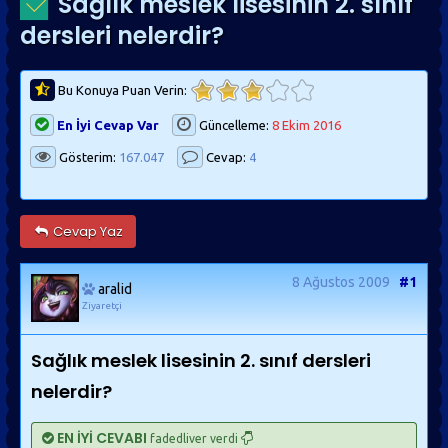
Sağlık meslek lisesinin 2. sınıf
dersleri nelerdir?
Bu Konuya Puan Verin:
En İyi Cevap Var
Güncelleme:
8 Ekim 2016
Gösterim:
167.047
Cevap:
4
Cevap Yaz
8 Ağustos 2009
#1
aralid
Ziyaretçi
Sağlık meslek lisesinin 2. sınıf dersleri
nelerdir?
EN İYİ CEVABI
fadedliver verdi