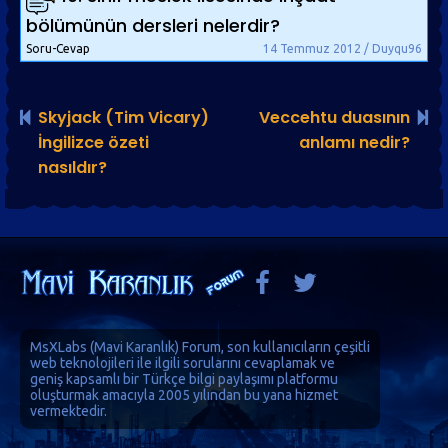
bölümünün dersleri nelerdir?
Soru-Cevap
14 Temmuz 2012 / Duyqu96
Skyjack (Tim Vicary)
Veccehtu duasının
İngilizce özeti
anlamı nedir?
nasıldır?
MsXLabs (
Mavi Karanlık
)
Forum
, son kullanıcıların çeşitli
web teknolojileri ile ilgili sorularını cevaplamak ve
geniş kapsamlı bir Türkçe bilgi paylaşımı platformu
oluşturmak amacıyla 2005 yılından bu yana hizmet
vermektedir.