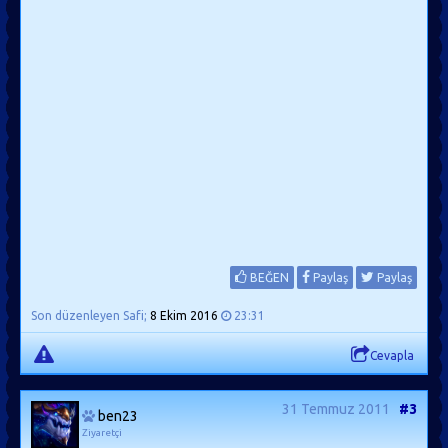
BEĞEN
Paylaş
Paylaş
Son düzenleyen Safi;
8 Ekim 2016
23:31
Cevapla
31 Temmuz 2011
#3
ben23
Ziyaretçi