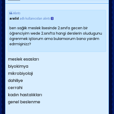
Alıntı
aralid
adlı kullanıcıdan alıntı
ben sağlık meslek lisesinde 2.sınıfa gecen bir
öğrenciyim wede 2.sınıfta hangi derslerin oludugunu
ögrenmek iştiorum ama bulamıorum bana yardım
edrmişinizz?
meslek esasları
biyokimya
mikrobiyoloji
dahiliye
cerrahi
kadın hastalıkları
genel beslenme