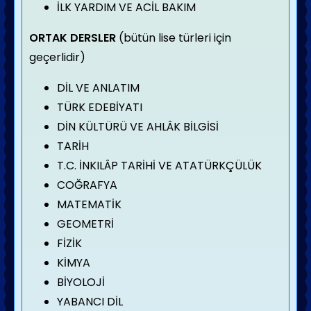
İLK YARDIM VE ACİL BAKIM
ORTAK DERSLER
(bütün lise türleri için
geçerlidir)
DİL VE ANLATIM
TÜRK EDEBİYATI
DİN KÜLTÜRÜ VE AHLÂK BİLGİSİ
TARİH
T.C. İNKILÂP TARİHİ VE ATATÜRKÇÜLÜK
COĞRAFYA
MATEMATİK
GEOMETRİ
FİZİK
KİMYA
BİYOLOJİ
YABANCI DİL