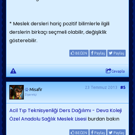
* Meslek dersleri hariç pozitif bilimlerle ilgili
derslerin birkaçı seçmeli olabilir, değişiklik
gösterebilir.
BEĞEN
Paylaş
Paylaş
Cevapla
23 Temmuz 2013
#5
Misafir
Ziyaretçi
Acil Tıp Teknisyenliği Ders Dağılımı - Deva Koleji
Özel Anadolu Sağlık Meslek Lisesi
burdan bakın
BEĞEN
Paylaş
Paylaş