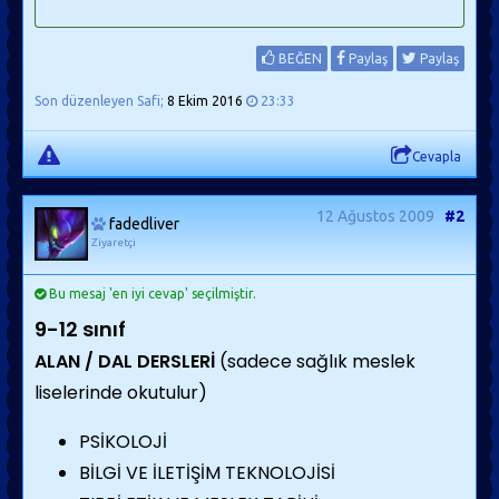
BEĞEN
Paylaş
Paylaş
Son düzenleyen Safi;
8 Ekim 2016
23:33
Cevapla
12 Ağustos 2009
#2
fadedliver
Ziyaretçi
Bu mesaj 'en iyi cevap' seçilmiştir.
9-12 sınıf
ALAN / DAL DERSLERİ
(sadece sağlık meslek
liselerinde okutulur)
PSİKOLOJİ
BİLGİ VE İLETİŞİM TEKNOLOJİSİ