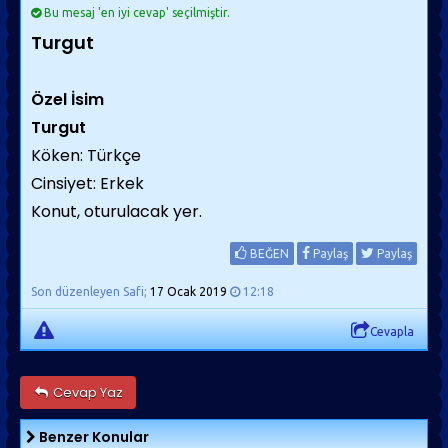
Bu mesaj 'en iyi cevap' seçilmiştir.
Turgut
Özel İsim
Turgut
Köken: Türkçe
Cinsiyet: Erkek
Konut, oturulacak yer.
BEĞEN
Paylaş
Paylaş
Son düzenleyen Safi;
17 Ocak 2019
12:18
Cevapla
Cevap Yaz
Benzer Konular