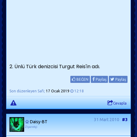
2. Ünlü Türk denizcisi Turgut Reis'in adı.
BEĞEN
Paylaş
Paylaş
Son düzenleyen Safi;
17 Ocak 2019
12:18
Cevapla
31 Mart 2010
#3
Daisy-BT
Ziyaretçi