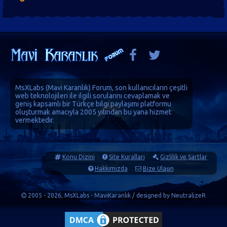
MsXLabs (
Mavi Karanlık
)
Forum
, son kullanıcıların çeşitli
web teknolojileri ile ilgili sorularını cevaplamak ve
geniş kapsamlı bir Türkçe bilgi paylaşımı platformu
oluşturmak amacıyla 2005 yılından bu yana hizmet
vermektedir.
Konu Dizini
Site Kuralları
Gizlilik ve Şartlar
Hakkımızda
Bize Ulaşın
2005 - 2026, MsXLabs - MaviKaranlık / designed by
NeutralizeR