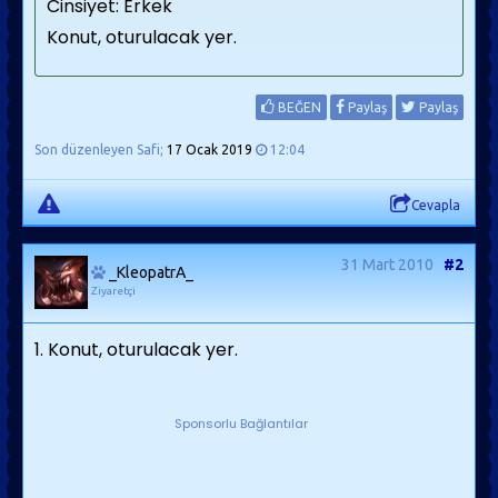
Cinsiyet: Erkek
Konut, oturulacak yer.
BEĞEN
Paylaş
Paylaş
Son düzenleyen Safi;
17 Ocak 2019
12:04
Cevapla
31 Mart 2010
#2
_KleopatrA_
Ziyaretçi
1. Konut, oturulacak yer.
Sponsorlu Bağlantılar