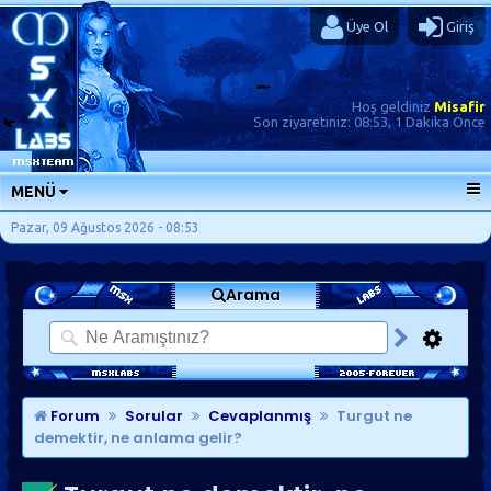
Üye Ol
Giriş
Hoş geldiniz
Misafir
Son ziyaretiniz:
08:53, 1 Dakika Önce
MENÜ
ANA SAYFA
Pazar, 09 Ağustos 2026 - 08:53
FORUMLAR
Arama
SORU-CEVAP
GÜNLÜKLER
SON MESAJLAR
KISAYOLLAR
Forum
Sorular
Cevaplanmış
Turgut ne
demektir, ne anlama gelir?