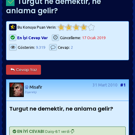
Turgut ne demektir, ne
anlama gelir?
Bu Konuya Puan Verin:
En İyi Cevap Var
Güncelleme:
17 Ocak 2019
Gösterim:
9.319
Cevap:
2
Cevap Yaz
31 Mart 2010
#1
Misafir
Ziyaretçi
Turgut ne demektir, ne anlama gelir?
EN İYİ CEVABI
Daisy-BT verdi