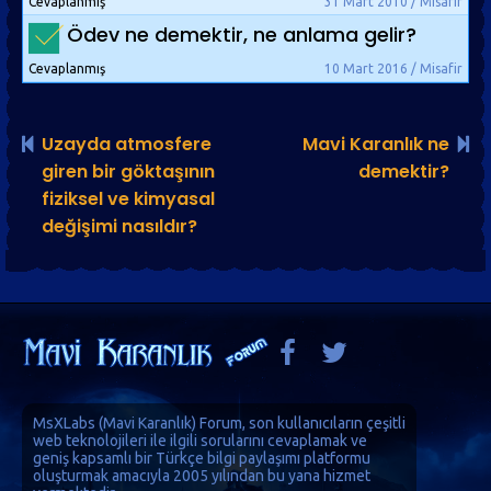
Cevaplanmış
31 Mart 2010 / Misafir
Ödev ne demektir, ne anlama gelir?
Cevaplanmış
10 Mart 2016 / Misafir
Uzayda atmosfere
Mavi Karanlık ne
giren bir göktaşının
demektir?
fiziksel ve kimyasal
değişimi nasıldır?
MsXLabs (
Mavi Karanlık
)
Forum
, son kullanıcıların çeşitli
web teknolojileri ile ilgili sorularını cevaplamak ve
geniş kapsamlı bir Türkçe bilgi paylaşımı platformu
oluşturmak amacıyla 2005 yılından bu yana hizmet