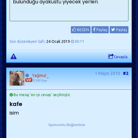
bulunduğu ayaküstü yiyecek yerleri.
BEĞEN
Paylaş
Paylaş
Son düzenleyen Safi;
24 Ocak 2019
00:11
Cevapla
1 Mayıs 2010
#2
_Yağmur_
VIP
VIP Üye
Bu mesaj 'en iyi cevap' seçilmiştir.
kafe
isim
Sponsorlu Bağlantılar