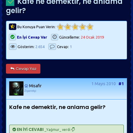
Kafe ne demektir, ne anlama
gelir?
Bu Konuya Puan Verin:
En İyi Cevap Var
Güncelleme:
24 Ocak 2019
Gösterim:
2.654
Cevap:
1
Cevap Yaz
1 Mayıs 2010
#1
Misafir
Ziyaretçi
Kafe ne demektir, ne anlama gelir?
EN İYİ CEVABI
_Yağmur_ verdi