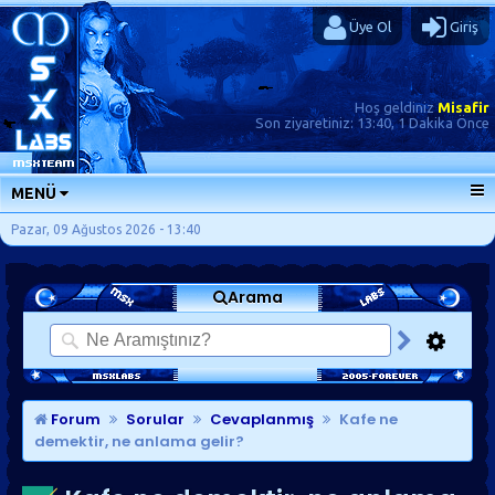
Üye Ol
Giriş
Hoş geldiniz
Misafir
Son ziyaretiniz:
13:40, 1 Dakika Önce
MENÜ
ANA SAYFA
Pazar, 09 Ağustos 2026 - 13:40
FORUMLAR
Arama
SORU-CEVAP
GÜNLÜKLER
SON MESAJLAR
KISAYOLLAR
Forum
Sorular
Cevaplanmış
Kafe ne
demektir, ne anlama gelir?