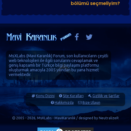
bölümü seçmeliyim?
MsXLabs (
Mavi Karanlık
)
Forum
, son kullanıcıların çeşitli
web teknolojileri ile ilgili sorularını cevaplamak ve
geniş kapsamlı bir Türkçe bilgi paylaşımı platformu
oluşturmak amacıyla 2005 yılından bu yana hizmet
vermektedir.
Konu Dizini
Site Kuralları
Gizlilik ve Şartlar
Hakkımızda
Bize Ulaşın
2005 - 2026, MsXLabs - MaviKaranlık / designed by
NeutralizeR