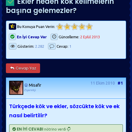
Ekler neden kök kelimelerin
başına gelemezler?
Bu Konuya Puan Verin:
En İyi Cevap Var
Güncelleme:
2 Eylül 2013
Gösterim:
2.282
Cevap:
1
Cevap Yaz
11 Ekim 2010
#1
Misafir
Ziyaretçi
Türkçede kök ve ekler, sözcükte kök ve ek
nasıl belirtilir?
EN İYİ CEVABI
nötrino verdi