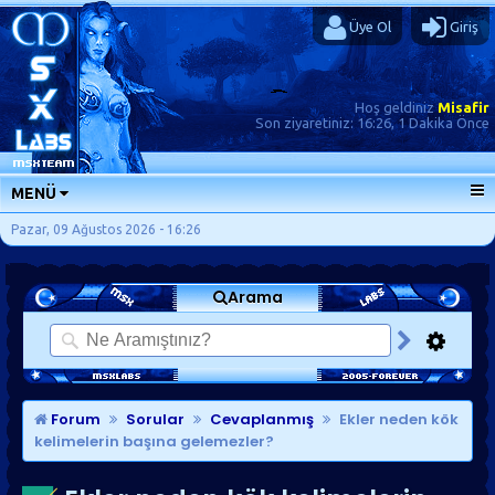
Üye Ol
Giriş
Hoş geldiniz
Misafir
Son ziyaretiniz:
16:26, 1 Dakika Önce
MENÜ
ANA SAYFA
Pazar, 09 Ağustos 2026 - 16:26
FORUMLAR
Arama
SORU-CEVAP
GÜNLÜKLER
SON MESAJLAR
KISAYOLLAR
Forum
Sorular
Cevaplanmış
Ekler neden kök
kelimelerin başına gelemezler?