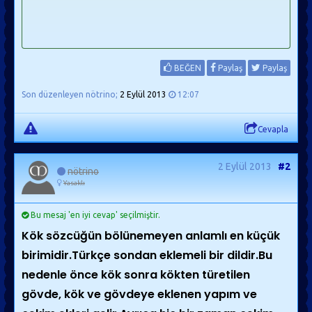
BEĞEN
Paylaş
Paylaş
Son düzenleyen nötrino;
2 Eylül 2013
12:07
Cevapla
2 Eylül 2013
#2
nötrino
Yasaklı
Bu mesaj 'en iyi cevap' seçilmiştir.
Kök sözcüğün bölünemeyen anlamlı en küçük
birimidir.Türkçe sondan eklemeli bir dildir.Bu
nedenle önce kök sonra kökten türetilen
gövde, kök ve gövdeye eklenen yapım ve