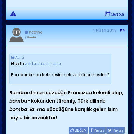
Cevapla
1 Nisan 2018
#4
nötrino
Yasaklı
Alıntı
Misafir
adlı kullanıcıdan alıntı
Bombardıman kelimesinin ek ve kökleri nasıldır?
Bombardıman sözcüğü Fransızca kökenli olup,
bomba-
kökünden türemiş, Türk dilinde
bomba-la-ma
sözcüğüne karşılık gelen isim
soylu bir sözcüktür!
BEĞEN
Paylaş
Paylaş