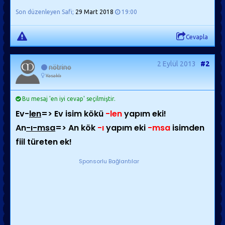
Son düzenleyen Safi;
29 Mart 2018
19:00
Cevapla
2 Eylül 2013
#2
nötrino
Yasaklı
Bu mesaj 'en iyi cevap' seçilmiştir.
Ev-
len
=> Ev isim kökü
-len
yapım eki!
An
-ı-msa
=> An kök
-ı
yapım eki
-msa
isimden
fiil türeten ek!
Sponsorlu Bağlantılar