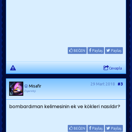
BEĞEN
Paylaş
Paylaş
Cevapla
29 Mart 2018
#3
Misafir
Ziyaretçi
bombardıman kelimesinin ek ve kökleri nasıldır?
BEĞEN
Paylaş
Paylaş