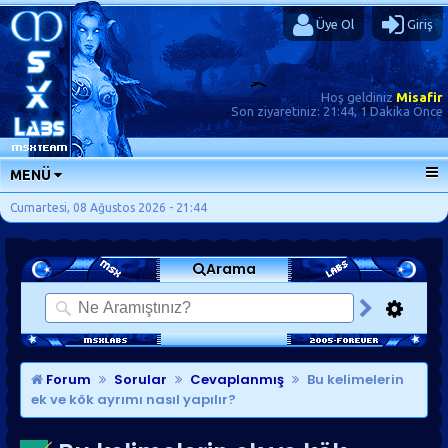
Üye Ol
Giriş
Hoş geldiniz
Misafir
Son ziyaretiniz:
21:44, 1 Dakika Önce
MENÜ
ANA SAYFA
Cumartesi, 08 Ağustos 2026 - 21:44
FORUMLAR
Arama
SORU-CEVAP
GÜNLÜKLER
SON MESAJLAR
KISAYOLLAR
Forum
Sorular
Cevaplanmış
Bu kelimelerin
ek ve kök ayrımı nasıl yapılır?