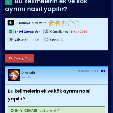
Bu kelimelerin ek ve kök
ayrımı nasıl yapılır?
Bu Konuya Puan Verin:
En İyi Cevap Var
Güncelleme:
1 Nisan 2018
Gösterim:
11.445
Cevap:
3
Cevap Yaz
8 Aralık 2011
#1
Misafir
Ziyaretçi
Bu kelimelerin ek ve kök ayrımı nasıl
yapılır?
EN İYİ CEVABI
nötrino verdi