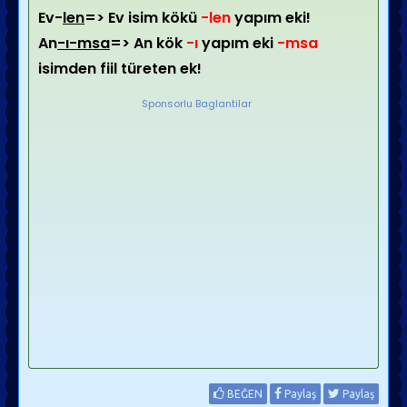
Ev-
len
=> Ev isim kökü
-len
yapım eki!
An
-ı-msa
=> An kök
-ı
yapım eki
-msa
isimden fiil türeten ek!
Sponsorlu Baglantilar
BEĞEN
Paylaş
Paylaş