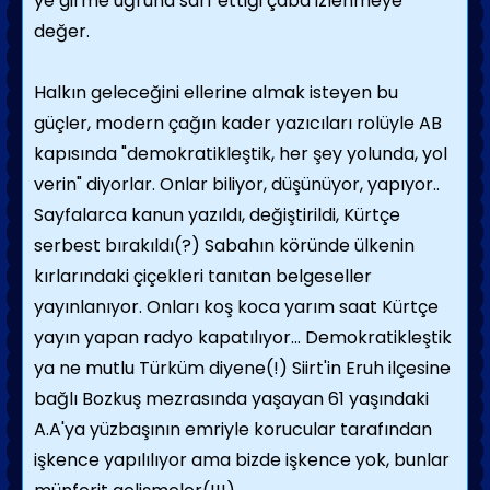
ye girme uğruna sarf ettiği çaba izlenmeye
değer.
Halkın geleceğini ellerine almak isteyen bu
güçler, modern çağın kader yazıcıları rolüyle AB
kapısında "demokratikleştik, her şey yolunda, yol
verin" diyorlar. Onlar biliyor, düşünüyor, yapıyor..
Sayfalarca kanun yazıldı, değiştirildi, Kürtçe
serbest bırakıldı(?) Sabahın köründe ülkenin
kırlarındaki çiçekleri tanıtan belgeseller
yayınlanıyor. Onları koş koca yarım saat Kürtçe
yayın yapan radyo kapatılıyor... Demokratikleştik
ya ne mutlu Türküm diyene(!) Siirt'in Eruh ilçesine
bağlı Bozkuş mezrasında yaşayan 61 yaşındaki
A.A'ya yüzbaşının emriyle korucular tarafından
işkence yapılılıyor ama bizde işkence yok, bunlar