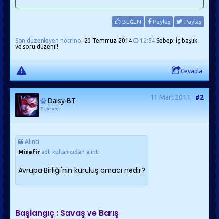
BEĞEN
Paylaş
Paylaş
Son düzenleyen nötrino;
20 Temmuz 2014
12:54
Sebep: İç başlık
ve soru düzeni!!
Cevapla
11 Mart 2011
#2
Daisy-BT
Ziyaretçi
Alıntı
Misafir
adlı kullanıcıdan alıntı
Avrupa Birliği'nin kuruluş amacı nedir?
Başlangıç : Savaş ve Barış