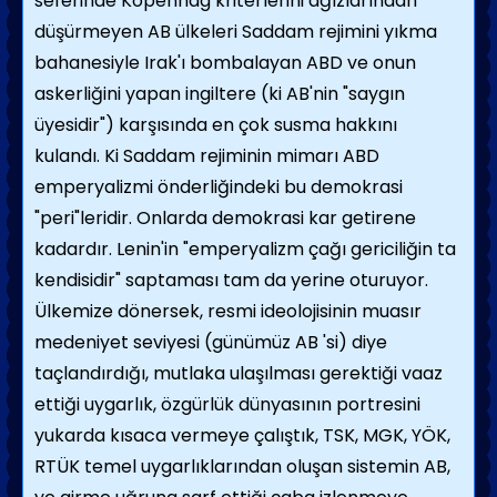
seferinde Kopenhag kriterlerini ağızlarından
düşürmeyen AB ülkeleri Saddam rejimini yıkma
bahanesiyle Irak'ı bombalayan ABD ve onun
askerliğini yapan ingiltere (ki AB'nin "saygın
üyesidir") karşısında en çok susma hakkını
kulandı. Ki Saddam rejiminin mimarı ABD
emperyalizmi önderliğindeki bu demokrasi
"peri"leridir. Onlarda demokrasi kar getirene
kadardır. Lenin'in "emperyalizm çağı gericiliğin ta
kendisidir" saptaması tam da yerine oturuyor.
Ülkemize dönersek, resmi ideolojisinin muasır
medeniyet seviyesi (günümüz AB 'si) diye
taçlandırdığı, mutlaka ulaşılması gerektiği vaaz
ettiği uygarlık, özgürlük dünyasının portresini
yukarda kısaca vermeye çalıştık, TSK, MGK, YÖK,
RTÜK temel uygarlıklarından oluşan sistemin AB,