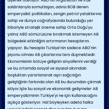
diyerek özetliyor. ABD'nin Afganistan ve Irak
saldırılarıyla somutlaşan, adına BOB denen
emperyalist politikaları, zengin petrol yataklarına
sahip ve dünya coğrafyasında bulunduğu yer
itibariyle stratejik öneme sahip Orta Doğu'yu
yalnız ABD sömürüsüne bırakmak istemeyen AB
bölgedeki etkinliğini artırmanın hesaplarını
yapıyor. Bu hesapla Türkiye'nin sadece ABD'nin
piyonu olması AB çıkarlarına ters düşmektedir.
Ekonomisinin kötüye gidişinin sinyallerini verdiği
ve bu ortamda sosyal ve siyasal akımdaki
boşluktan yararlanarak aşırı sağcılığın
geliştiğinin farkında olan AB bu durumdan çıkmak
istiyor.İşte bu sosyal ve ekonomik gelişmeler AB
emperyalizminin Türkiye'yi ne için kullanacağını
açıkça gösteriyor. Hal böyleyken adeta halka