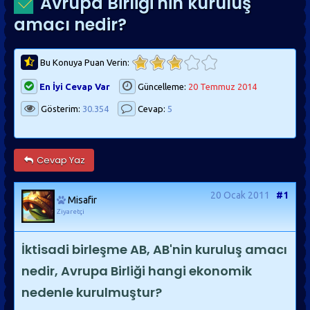
Avrupa Birliği'nin kuruluş
amacı nedir?
Bu Konuya Puan Verin:
En İyi Cevap Var
Güncelleme:
20 Temmuz 2014
Gösterim:
30.354
Cevap:
5
Cevap Yaz
20 Ocak 2011
#1
Misafir
Ziyaretçi
İktisadi birleşme AB, AB'nin kuruluş amacı
nedir, Avrupa Birliği hangi ekonomik
nedenle kurulmuştur?