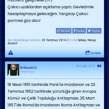
münferit gelişmeler(!!!)
Çakıcı uzaklardan açıklama yaptı: Devletimle
hesaplaşmaya geleceğim. Yargıtay Çakıcı
portresi göz alıcı!
BEĞEN
Paylaş
Paylaş
Son düzenleyen nötrino;
20 Temmuz 2014
13:04
Sebep: Mesaj
düzeni!
Cevapla
4 Ocak 2012
#5
bloom22
Kayıtlı Üye
18 Nisan 1951 tarihinde Paris'te imzalanan ve 23
Temmuz 1952 tarihinde yürürlüğe giren Avrupa
Kömür ve Çelik Topluluğu Antlaşması, 25 Mart
1957'de Roma'da imzalanan Roma Antlaşması ve