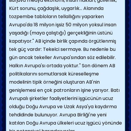
Burjuva medya ekonomi, insan hakları, güvenlik,
Kürt sorunu, çağdaşlık, uygarlık... Alanında
tozpembe tabloların tellallığını yaparken
Avrupa'da 18 milyon işsiz 50 milyon yoksul insan
yaşadığı (maya çalıştığı) gerçekliğinin üstünü
kapatıyor." AB içinde birlik çapında örgütlenmiş
tek güç vardır: Tekelci sermaye. Bu nedenle bu
gün ancak tekeller Avrupa'sından söz edilebilir.
Halkın Avrupa'sı ortada yoktur." Son dönem AB
politikalarını somutlarsak küreselleşme
modelinin tipik örneğini oluşturan AB'nin
genişlemesi en çok patronların işine yarıyor. Batı
Avrupalı şirketler faaliyetlerini işgücünün ucuz
olduğu Doğu Avrupa ve Uzak Asya'ya kaydırma
tehdidinde bulunuyor. Avrupa Birliği'ne yeni
katılan Doğu Avrupa ülkeleri ucuz işgücü yönünde