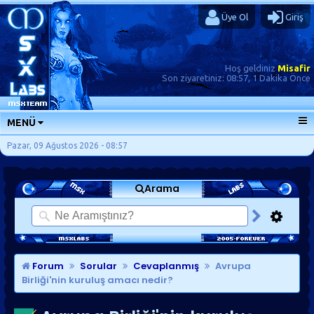
Üye Ol
Giriş
Hoş geldiniz
Misafir
Son ziyaretiniz:
08:57, 1 Dakika Önce
MENÜ
ANA SAYFA
Pazar, 09 Ağustos 2026 - 08:57
FORUMLAR
Arama
SORU-CEVAP
GÜNLÜKLER
SON MESAJLAR
KISAYOLLAR
Forum
Sorular
Cevaplanmış
Avrupa
Birliği'nin kuruluş amacı nedir?