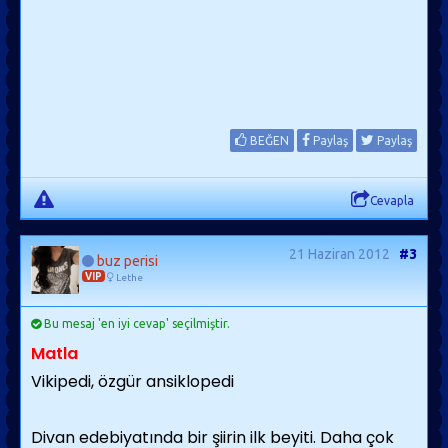
BEĞEN
Paylaş
Paylaş
Cevapla
21 Haziran 2012
#3
buz perisi
VIP
Lethe
Bu mesaj 'en iyi cevap' seçilmiştir.
Matla
Vikipedi, özgür ansiklopedi
Divan edebiyatında bir şiirin ilk beyiti. Daha çok