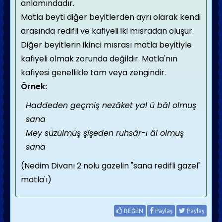
anlamındadır.
Matla beyti diğer beyitlerden ayrı olarak kendi
arasında redifli ve kafiyeli iki mısradan oluşur.
Diğer beyitlerin ikinci mısrası matla beyitiyle
kafiyeli olmak zorunda değildir. Matla'nın
kafiyesi genellikle tam veya zengindir.
Örnek:
Haddeden geçmiş nezâket yal ü bâl olmuş
sana
Mey süzülmüş şîşeden ruhsâr-ı âl olmuş
sana
(Nedim Divanı 2 nolu gazelin "sana redifli gazel"
matla'ı)
BEĞEN
Paylaş
Paylaş