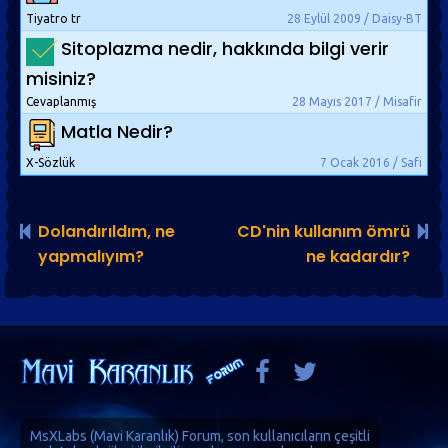
Tiyatro tr
28 Eylül 2009 / Daisy-BT
Sitoplazma nedir, hakkında bilgi verir
misiniz?
Cevaplanmış
28 Mayıs 2017 / Misafir
Matla Nedir?
X-Sözlük
7 Ocak 2016 / Safi
Dolandırıldım, ne
CD'nin kullanım ömrü
yapmalıyım?
ne kadardır?
MsXLabs (
Mavi Karanlık
)
Forum
, son kullanıcıların çeşitli