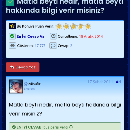
Matla beyti nedir, matla beyti
hakkında bilgi verir misiniz?
Bu Konuya Puan Verin:
En İyi Cevap Var
Güncelleme:
18 Aralık 2014
Gösterim:
17.775
Cevap:
2
Cevap Yaz
17 Şubat 2011
#1
Misafir
Ziyaretçi
Matla beyti nedir, matla beyti hakkında bilgi
verir misiniz?
EN İYİ CEVABI
buz perisi verdi