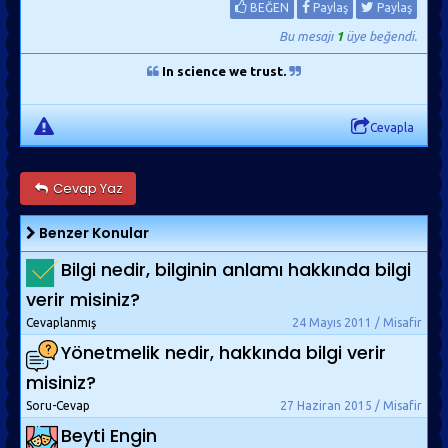
BEĞEN
Paylaş
Paylaş
Bu mesajı
1
üye beğendi.
In science we trust.
Cevapla
Cevap Yaz
Benzer Konular
Bilgi nedir, bilginin anlamı hakkında bilgi
verir misiniz?
Cevaplanmış
24 Mayıs 2011 / Misafir
Yönetmelik nedir, hakkında bilgi verir
misiniz?
Soru-Cevap
27 Haziran 2015 / Misafir
Beyti Engin