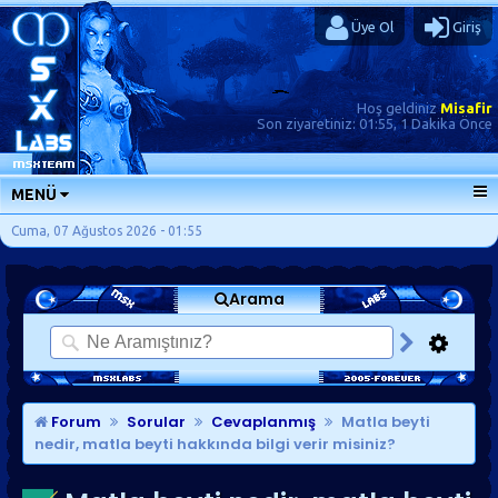
Üye Ol
Giriş
Hoş geldiniz
Misafir
Son ziyaretiniz:
01:55, 1 Dakika Önce
MENÜ
ANA SAYFA
Cuma, 07 Ağustos 2026 - 01:55
FORUMLAR
Arama
SORU-CEVAP
GÜNLÜKLER
SON MESAJLAR
KISAYOLLAR
Forum
Sorular
Cevaplanmış
Matla beyti
nedir, matla beyti hakkında bilgi verir misiniz?