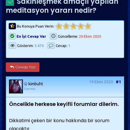
Sakinleşmek amaçlı yapılan
meditasyon yararı nedir?
Bu Konuya Puan Verin:
En İyi Cevap Var
Güncelleme:
26 Ekim 2020
Gösterim:
3.474
Cevap:
1
Cevap Yaz
19 Ekim 2020
#1
kimbuht
Ziyaretçi
Öncelikle herkese keyifli forumlar dilerim.
Dikkatimi çeken bir konu hakkında bir sorum
olacaktır.