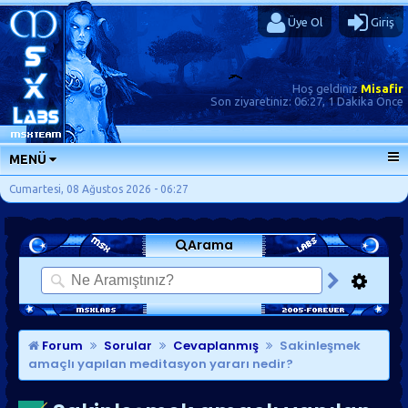
Üye Ol
Giriş
Hoş geldiniz
Misafir
Son ziyaretiniz:
06:27, 1 Dakika Önce
MENÜ
ANA SAYFA
Cumartesi, 08 Ağustos 2026 - 06:27
FORUMLAR
Arama
SORU-CEVAP
GÜNLÜKLER
SON MESAJLAR
KISAYOLLAR
Forum
Sorular
Cevaplanmış
Sakinleşmek
amaçlı yapılan meditasyon yararı nedir?