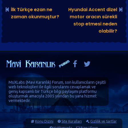
İlk Türkçe ezan ne
Hyundai Accent dizel
zaman okunmuştur?
motor aracın sürekli
stop etmesi neden
olabilir?
MsXLabs (
Mavi Karanlık
)
Forum
, son kullanıcıların çeşitli
web teknolojileri ile ilgili sorularını cevaplamak ve
geniş kapsamlı bir Türkçe bilgi paylaşımı platformu
oluşturmak amacıyla 2005 yılından bu yana hizmet
vermektedir.
Konu Dizini
Site Kuralları
Gizlilik ve Şartlar
Hakkımızda
Bize Ulaşın