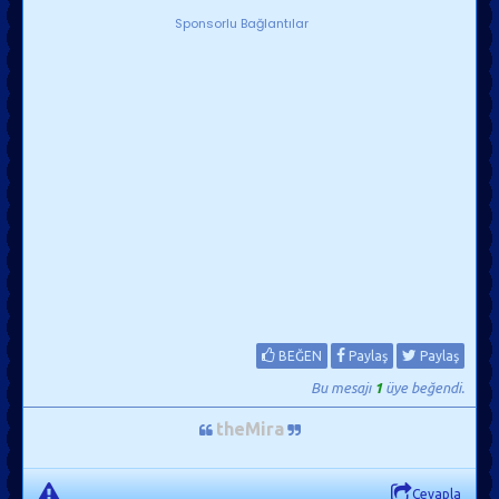
Sponsorlu Bağlantılar
BEĞEN
Paylaş
Paylaş
Bu mesajı
1
üye beğendi.
theMira
Cevapla