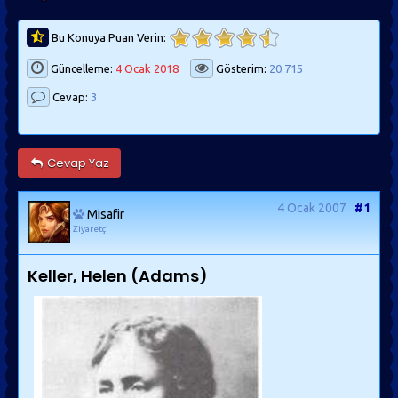
Bu Konuya Puan Verin:
Güncelleme:
4 Ocak 2018
Gösterim:
20.715
Cevap:
3
Cevap Yaz
4 Ocak 2007
#1
Misafir
Ziyaretçi
Keller, Helen (Adams)