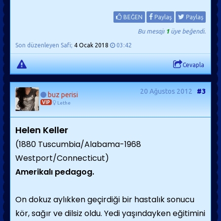
BEĞEN
Paylaş
Paylaş
Bu mesajı
1
üye beğendi.
Son düzenleyen Safi;
4 Ocak 2018
03:42
Cevapla
20 Ağustos 2012
#3
buz perisi
VIP
Lethe
Helen Keller
(1880 Tuscumbia/Alabama-1968
Westport/Connecticut)
Amerikalı pedagog.
On dokuz aylıkken geçirdiği bir hastalık sonucu
kör, sağır ve dilsiz oldu. Yedi yaşındayken eğitimini