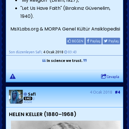
"My Religion" (Dinim, 1927),
"Let Us Have Faith" (Bırakınız Güvenelim,
1940).
MsXLabs.org & MORPA Genel Kültür Ansiklopedisi
BEĞEN
Paylaş
Paylaş
Son düzenleyen Safi;
4 Ocak 2018
03:43
In science we trust.
Cevapla
4 Ocak 2018
#4
Safi
SMD
MiSiM
HELEN KELLER (1880–1968)