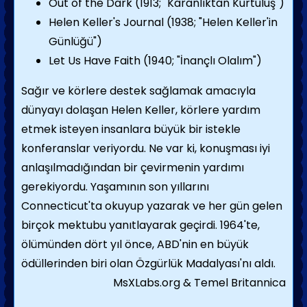
Out of the Dark (1913; "Karanlıktan Kurtuluş")
Helen Keller's Jour­nal (1938; "Helen Keller'in
Günlüğü")
Let Us Have Faith (1940; "İnançlı Olalım")
Sağır ve körlere destek sağlamak amacıyla
dünyayı dolaşan Helen Keller, körlere yardım
etmek isteyen insanlara büyük bir istekle
konferanslar veriyordu. Ne var ki, konuşması iyi
anlaşılmadığından bir çevirmenin yardımı
gerekiyordu. Yaşamının son yıllarını
Connecticut'ta okuyup yazarak ve her gün gelen
bir­çok mektubu yanıtlayarak geçirdi. 1964'te,
ölümünden dört yıl önce, ABD'nin en büyük
ödüllerinden biri olan Özgürlük Madalyası'nı aldı.
MsXLabs.org & Temel Britannica