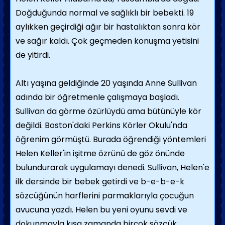
Doğduğunda normal ve sağlıklı bir bebekti. 19
aylıkken geçirdiği ağır bir hasta­lıktan sonra kör
ve sağır kaldı. Çok geçmeden konuşma yetisini
de yitirdi.
Altı yaşına geldiğinde 20 yaşında Anne Sullivan
adında bir öğretmenle çalışmaya başladı.
Sullivan da görme özürlüydü ama bütünüyle kör
değildi. Boston'daki Perkins Körler Okulu'nda
öğrenim görmüştü. Burada öğrendiği yöntemleri
Helen Keller'in işitme özrünü de göz önünde
bulundurarak uygula­mayı denedi. Sullivan, Helen'e
ilk dersinde bir bebek getirdi ve b-e-b-e-k
sözcüğünün harflerini parmaklarıyla çocuğun
avucuna yazdı. Helen bu yeni oyunu sevdi ve
dokun­mayla kısa zamanda birçok sözcük