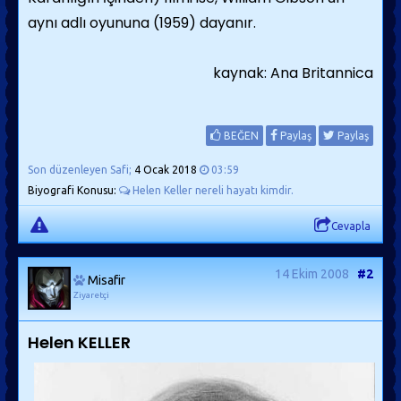
aynı adlı oyununa (1959) dayanır.
kaynak: Ana Britannica
BEĞEN
Paylaş
Paylaş
Son düzenleyen Safi;
4 Ocak 2018
03:59
Biyografi Konusu:
Helen Keller nereli hayatı kimdir.
Cevapla
14 Ekim 2008
#2
Misafir
Ziyaretçi
Helen KELLER