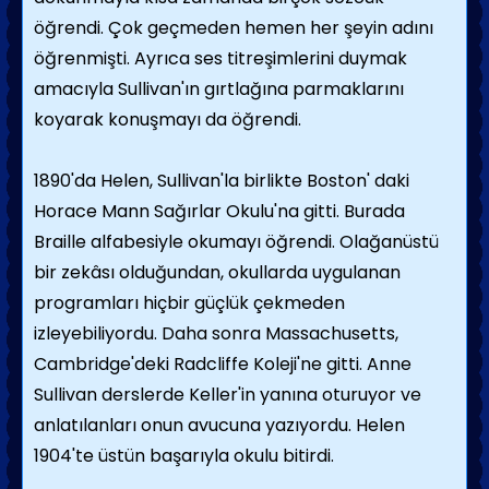
öğrendi. Çok geçmeden hemen her şeyin adını
öğren­mişti. Ayrıca ses titreşimlerini duymak
ama­cıyla Sullivan'ın gırtlağına parmaklarını
koya­rak konuşmayı da öğrendi.
1890'da Helen, Sullivan'la birlikte Boston' daki
Horace Mann Sağırlar Okulu'na gitti. Burada
Braille alfabesiyle okumayı öğrendi. Olağanüstü
bir zekâsı olduğundan, okullarda uygulanan
programla­rı hiçbir güçlük çekmeden
izleyebiliyordu. Daha sonra Massachusetts,
Cambridge'deki Radcliffe Koleji'ne gitti. Anne
Sullivan ders­lerde Keller'in yanına oturuyor ve
anlatılanla­rı onun avucuna yazıyordu. Helen
1904'te üstün başarıyla okulu bitirdi.