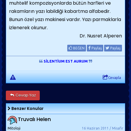
muhtelif kompozisyonlarda bütün harfleri ve
rakamların yazı labildiği kabartma alfabedir.
Bunun özel yazı makinesi vardır. Yazı parmaklarla
izlenerek okunur.
Dr. Nusret Alperen
BEĞEN
Paylaş
Paylaş
SİLENTİUM EST AURUM
Cevapla
Cevap Yaz
Benzer Konular
Truvalı Helen
Mitoloji
16 Haziran 2011 / Misafir