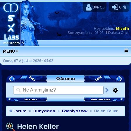
Üye Ol
Giriş
Hoş geldiniz
Misafir
Son ziyaretiniz:
05:02, 1 Dakika Önce
MENÜ
ANA SAYFA
Cuma, 07 Ağustos 2026 - 05:02
FORUMLAR
Arama
SORU-CEVAP
GÜNLÜKLER
SON MESAJLAR
KISAYOLLAR
Forum
Dünyadan
Edebiyat ww
Helen Keller
Helen Keller