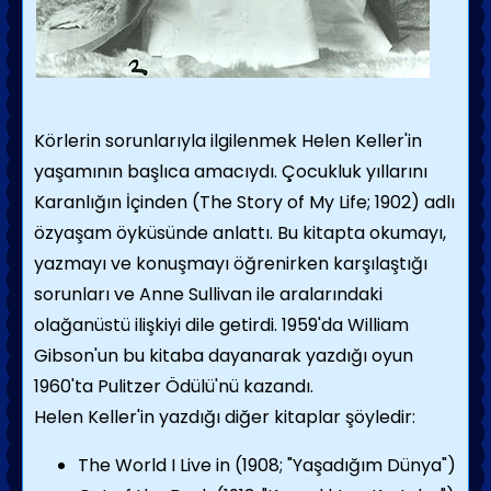
Körlerin sorunlarıyla ilgilenmek Helen Keller'in
yaşamının başlıca amacıydı. Çocuk­luk yıllarını
Karanlığın İçinden (The Story of My Life; 1902) adlı
özyaşam öyküsünde anlat­tı. Bu kitapta okumayı,
yazmayı ve konuşma­yı öğrenirken karşılaştığı
sorunları ve Anne Sullivan ile aralarındaki
olağanüstü ilişkiyi di­le getirdi. 1959'da William
Gibson'un bu kita­ba dayanarak yazdığı oyun
1960'ta Pulitzer Ödülü'nü kazandı.
Helen Keller'in yazdığı diğer kitaplar şöyledir:
The World I Live in (1908; "Ya­şadığım Dünya")