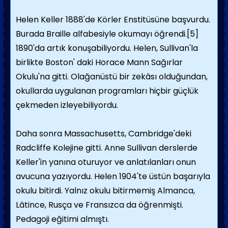
Helen Keller 1888'de Körler Enstitüsüne başvurdu.
Burada Braille alfabesiyle okumayı öğrendi.[5]
1890'da artık konuşabiliyordu. Helen, Sullivan'la
birlikte Boston' daki Horace Mann Sağırlar
Okulu'na gitti. Olağanüstü bir zekâsı olduğundan,
okullarda uygulanan programla­rı hiçbir güçlük
çekmeden izleyebiliyordu.
Daha sonra Massachusetts, Cambridge'deki
Radcliffe Kolejine gitti. Anne Sullivan ders­lerde
Keller'in yanına oturuyor ve anlatılanla­rı onun
avucuna yazıyordu. Helen 1904'te üstün başarıyla
okulu bitirdi. Yalnız okulu bitirmemiş Almanca,
Lâtince, Rusça ve Fransızca da öğrenmişti.
Pedagoji eğitimi almıştı.