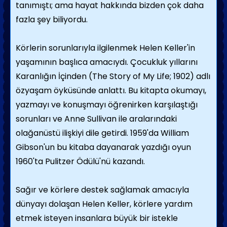
tanımıştı; ama hayat hakkında bizden çok daha
fazla şey biliyordu.
Körlerin sorunlarıyla ilgilenmek Helen Keller'in
yaşamının başlıca amacıydı. Çocuk­luk yıllarını
Karanlığın İçinden (The Story of My Life; 1902) adlı
özyaşam öyküsünde anlat­tı. Bu kitapta okumayı,
yazmayı ve konuşma­yı öğrenirken karşılaştığı
sorunları ve Anne Sullivan ile aralarındaki
olağanüstü ilişkiyi di­le getirdi. 1959'da William
Gibson'un bu kita­ba dayanarak yazdığı oyun
1960'ta Pulitzer Ödülü'nü kazandı.
Sağır ve körlere destek sağlamak amacıyla
dünyayı dolaşan Helen Keller, körlere yardım
etmek isteyen insanlara büyük bir istekle