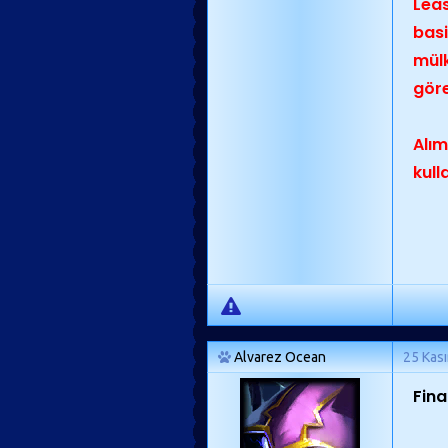
Leas
basi
mülk
gör
Alım
kull
Alvarez Ocean
25 Kas
Fina