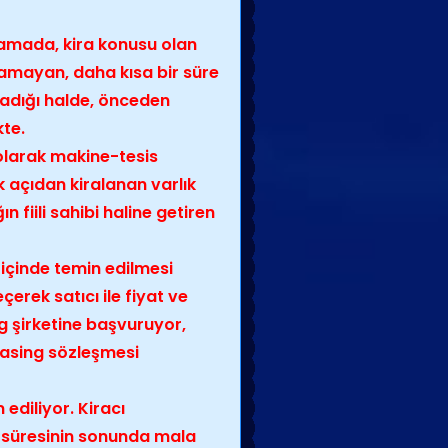
alamada, kira konusu olan
amayan, daha kısa bir süre
psadığı halde, önceden
kte.
 olarak makine-tesis
 açıdan kiralanan varlık
n fiili sahibi haline getiren
tiçinde temin edilmesi
erek satıcı ile fiyat ve
ng şirketine başvuruyor,
leasing sözleşmesi
 ediliyor. Kiracı
a süresinin sonunda mala