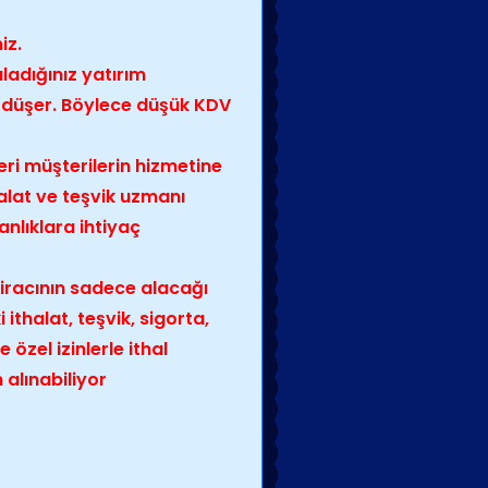
iz.
ladığınız yatırım
e düşer. Böylece düşük KDV
ri müşterilerin hizmetine
halat ve teşvik uzmanı
nlıklara ihtiyaç
kiracının sadece alacağı
ithalat, teşvik, sigorta,
 özel izinlerle ithal
n alınabiliyor