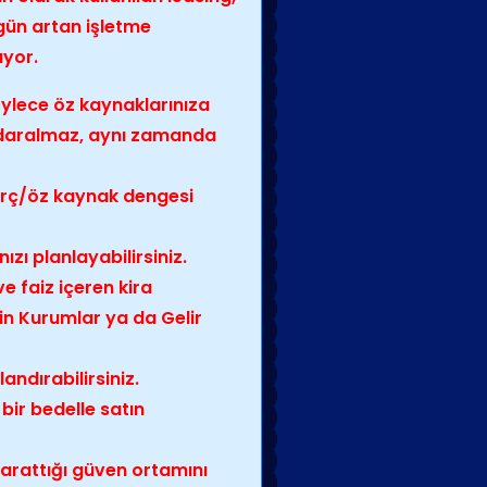
gün artan işletme
ıyor.
öylece öz kaynaklarınıza
 daralmaz, aynı zamanda
 borç/öz kaynak dengesi
ızı planlayabilirsiniz.
e faiz içeren kira
in Kurumlar ya da Gelir
landırabilirsiniz.
bir bedelle satın
yarattığı güven ortamını