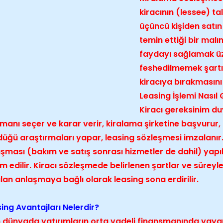
kiracının (lessee) ta
üçüncü kişiden satın
temin ettiği bir malın 
faydayı sağlamak üze
feshedilmemek şartı i
kiracıya bırakmasın
Leasing İşlemi Nasıl 
Kiracı gereksinim du
manı seçer ve karar verir, kiralama şirketine başvurur, 
üğü araştırmaları yapar, leasing sözleşmesi imzalanır. S
şması (bakım ve satış sonrası hizmetler de dahil) yap
im edilir. Kiracı sözleşmede belirlenen şartlar ve sürey
lan anlaşmaya bağlı olarak leasing sona erdirilir.
ing Avantajları Nelerdir?
dünyada yatırımların orta vadeli finansmanında yaygın