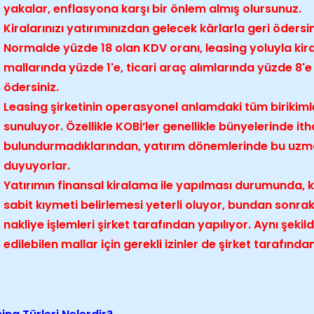
yakalar, enflasyona karşı bir önlem almış olursunuz.
Kiralarınızı yatırımınızdan gelecek kârlarla geri ödersin
Normalde yüzde 18 olan KDV oranı, leasing yoluyla kira
mallarında yüzde 1'e, ticari araç alımlarında yüzde 8'
ödersiniz.
Leasing şirketinin operasyonel anlamdaki tüm birikimle
sunuluyor. Özellikle KOBİ’ler genellikle bünyelerinde it
bulundurmadıklarından, yatırım dönemlerinde bu uzma
duyuyorlar.
Yatırımın finansal kiralama ile yapılması durumunda, 
sabit kıymeti belirlemesi yeterli oluyor, bundan sonraki 
nakliye işlemleri şirket tarafından yapılıyor. Aynı şekilde
edilebilen mallar için gerekli izinler de şirket tarafında