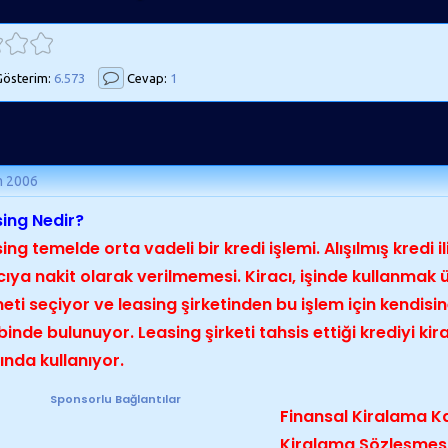
österim:
6.573
Cevap:
1
m 2006
ing Nedir?
ing temelde orta vadeli bir kredi işlemi. Alışılmış kredi il
cıya nakit olarak verilmemesi. Kiracı, işinde kullanmak 
eti seçiyor ve leasing şirketinden bu işlem için kendisin
binde bulunuyor. Leasing şirketi tahsis ettiği krediyi kir
ında kullanıyor.
Sponsorlu Bağlantılar
Finansal Kiralama K
Kiralama Sözleşmesi"