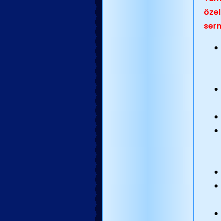
özel
serm