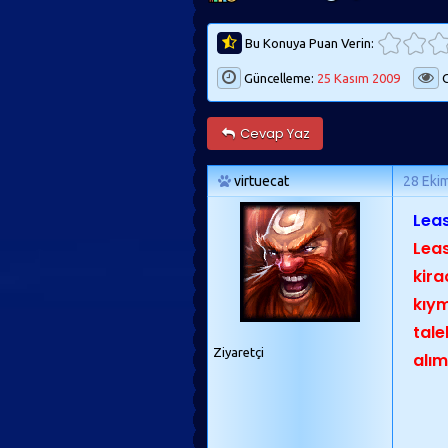
Bu Konuya Puan Verin:
Güncelleme:
25 Kasım 2009
G
Cevap Yaz
virtuecat
28 Eki
Leas
Leas
kira
kıym
tale
Ziyaretçi
alım