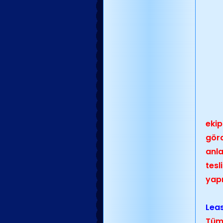
ekip
görd
anla
tesl
yapı
Leas
Tüm 