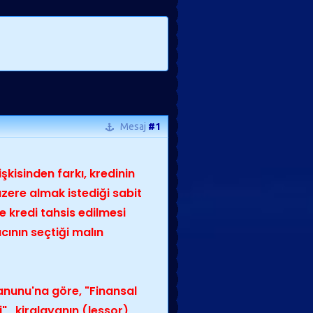
Mesaj
#1
işkisinden farkı, kredinin
üzere almak istediği sabit
e kredi tahsis edilmesi
acının seçtiği malın
anunu'na göre, "Finansal
 , kiralayanın (lessor),