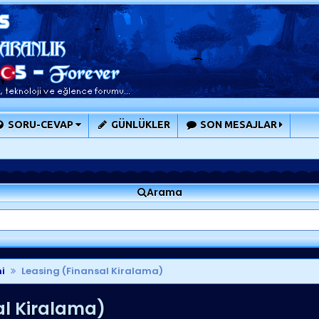
SORU-CEVAP
GÜNLÜKLER
SON MESAJLAR
Arama
i
Leasing (Finansal Kiralama)
al Kiralama)