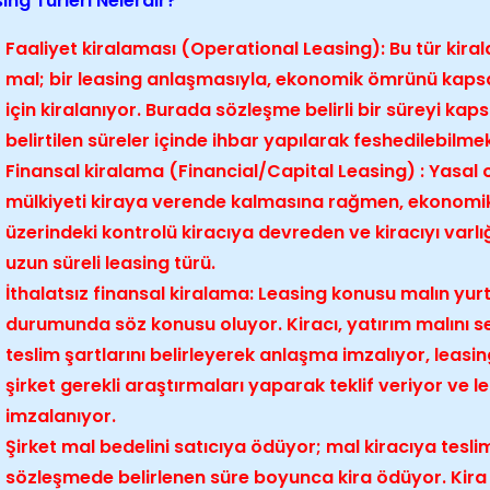
ing Türleri Nelerdir?
Faaliyet kiralaması (Operational Leasing): Bu tür kir
mal; bir leasing anlaşmasıyla, ekonomik ömrünü kaps
için kiralanıyor. Burada sözleşme belirli bir süreyi ka
belirtilen süreler içinde ihbar yapılarak feshedilebilme
Finansal kiralama (Financial/Capital Leasing) : Yasal
mülkiyeti kiraya verende kalmasına rağmen, ekonomik
üzerindeki kontrolü kiracıya devreden ve kiracıyı varlığı
uzun süreli leasing türü.
İthalatsız finansal kiralama: Leasing konusu malın yur
durumunda söz konusu oluyor. Kiracı, yatırım malını seç
teslim şartlarını belirleyerek anlaşma imzalıyor, leasi
şirket gerekli araştırmaları yaparak teklif veriyor ve 
imzalanıyor.
Şirket mal bedelini satıcıya ödüyor; mal kiracıya teslim
sözleşmede belirlenen süre boyunca kira ödüyor. Kir