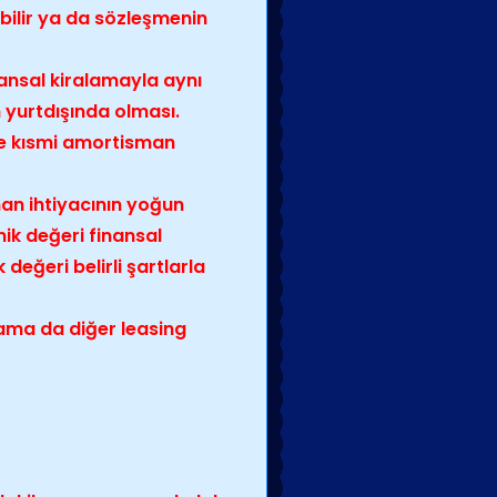
ebilir ya da sözleşmenin
nansal kiralamayla aynı
n yurtdışında olması.
ve kısmi amortisman
an ihtiyacının yoğun
k değeri finansal
eğeri belirli şartlarla
alama da diğer leasing