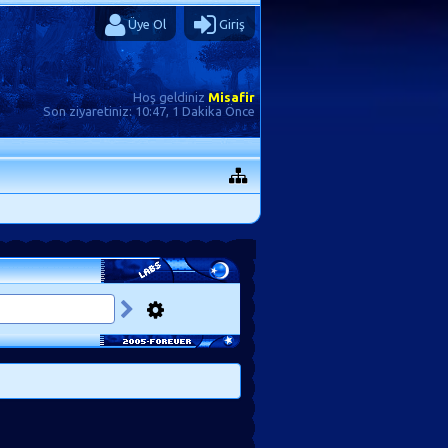
Üye Ol
Giriş
Hoş geldiniz
Misafir
Son ziyaretiniz:
10:47, 1 Dakika Önce