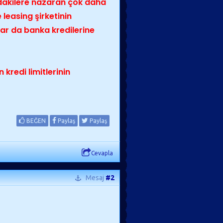
dakilere nazaran çok daha
 leasing şirketinin
ar da banka kredilerine
 kredi limitlerinin
BEĞEN
Paylaş
Paylaş
Cevapla
Mesaj
#2