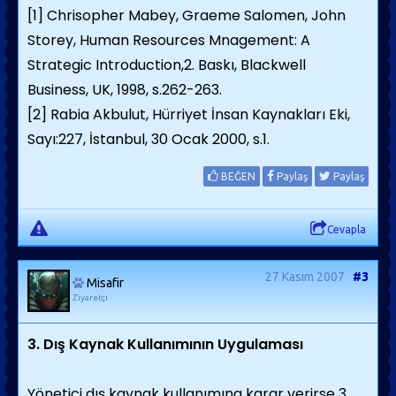
[1]
Chrisopher Mabey, Graeme Salomen, John
Storey, Human Resources Mnagement: A
Strategic Introduction,2. Baskı, Blackwell
Business, UK, 1998, s.262-263.
[2]
Rabia Akbulut, Hürriyet İnsan Kaynakları Eki,
Sayı:227, İstanbul, 30 Ocak 2000, s.1.
BEĞEN
Paylaş
Paylaş
Cevapla
27 Kasım 2007
#3
Misafir
Ziyaretçi
3. Dış Kaynak Kullanımının Uygulaması
Yönetici dış kaynak kullanımına karar verirse 3