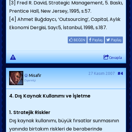
[3]
Fred R. David, Strategic Management, 5. Baskı,
Prentice Hall, New Jersey, 1995, s.57.
[4]
Ahmet Buğdaycı, ‘Outsourcing’, Capital, Aylık
Ekonomi Dergisi, Sayı:5, İstanbul, 1998, s.187.
BEĞEN
Paylaş
Paylaş
Cevapla
27 Kasım 2007
#4
Misafir
Ziyaretçi
4. Dış Kaynak Kullanımı ve İşletme
1. Stratejik Riskler
Dış kaynak kullanımı, büyük fırsatlar sunmasının
yanında birtakım riskleri de beraberinde