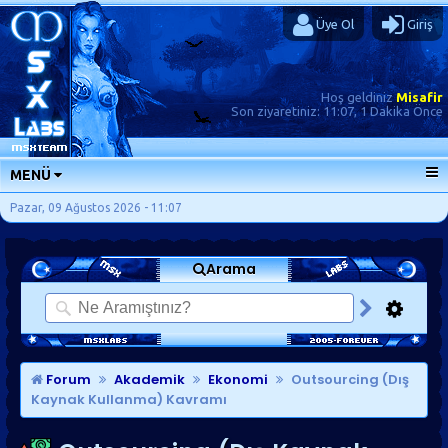
Üye Ol
Giriş
Hoş geldiniz
Misafir
Son ziyaretiniz:
11:07, 1 Dakika Önce
MENÜ
ANA SAYFA
Pazar, 09 Ağustos 2026 - 11:07
FORUMLAR
Arama
SORU-CEVAP
GÜNLÜKLER
SON MESAJLAR
KISAYOLLAR
Forum
Akademik
Ekonomi
Outsourcing (Dış
Kaynak Kullanma) Kavramı