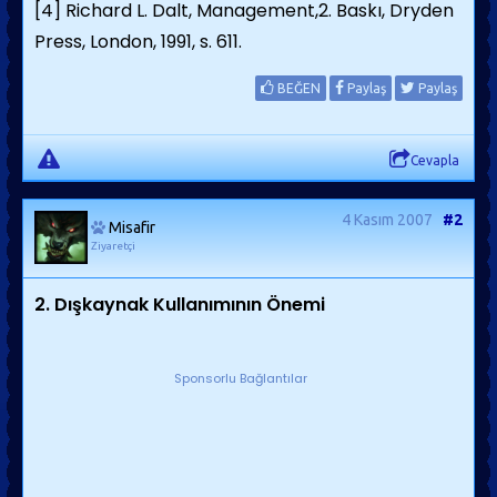
[4] Richard L. Dalt, Management,2. Baskı, Dryden
Press, London, 1991, s. 611.
BEĞEN
Paylaş
Paylaş
Cevapla
4 Kasım 2007
#2
Misafir
Ziyaretçi
2. Dışkaynak Kullanımının Önemi
Sponsorlu Bağlantılar