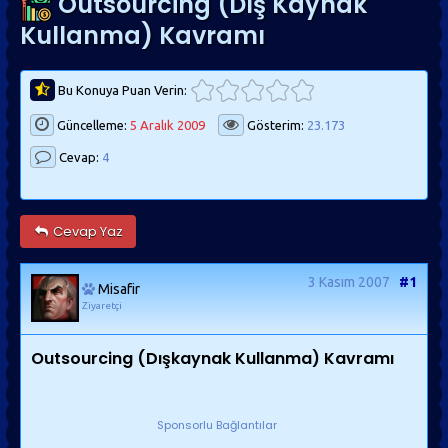
Outsourcing (Dış Kaynak
Kullanma) Kavramı
Bu Konuya Puan Verin:
Güncelleme:
5 Aralık 2009
Gösterim:
23.173
Cevap:
4
Cevap Yaz
3 Kasım 2007
#1
Misafir
Ziyaretçi
Outsourcing (Dışkaynak Kullanma) Kavramı
Sponsorlu Bağlantılar