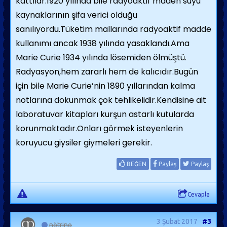
kattılar.1920 yılında bile radyoaktif maden suyu
kaynaklarının şifa verici olduğu
sanılıyordu.Tüketim mallarında radyoaktif madde
kullanımı ancak 1938 yılında yasaklandı.Ama
Marie Curie 1934 yılında lösemiden ölmüştü.
Radyasyon,hem zararlı hem de kalıcıdır.Bugün
için bile Marie Curie’nin 1890 yıllarından kalma
notlarına dokunmak çok tehlikelidir.Kendisine ait
laboratuvar kitapları kurşun astarlı kutularda
korunmaktadır.Onları görmek isteyenlerin
koruyucu giysiler giymeleri gerekir.
BEĞEN
Paylaş
Paylaş
Cevapla
3 Şubat 2017
#3
nötrino