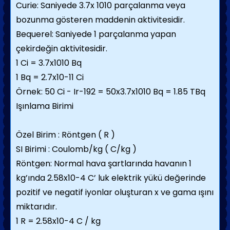
Curie: Saniyede 3.7x 1010 parçalanma veya
bozunma gösteren maddenin aktivitesidir.
Bequerel: Saniyede 1 parçalanma yapan
çekirdeğin aktivitesidir.
1 Ci = 3.7x1010 Bq
1 Bq = 2.7x10-11 Ci
Örnek: 50 Ci - Ir-192 = 50x3.7x1010 Bq = 1.85 TBq
Işınlama Birimi
Özel Birim : Röntgen ( R )
SI Birimi : Coulomb/kg ( C/kg )
Röntgen: Normal hava şartlarında havanın 1
kg’ında 2.58x10-4 C’ luk elektrik yükü değerinde
pozitif ve negatif iyonlar oluşturan x ve gama ışını
miktarıdır.
1 R = 2.58x10-4 C / kg