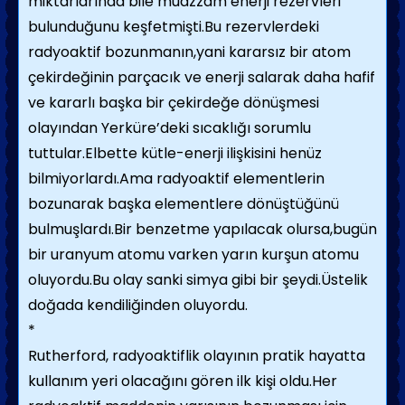
miktarlarında bile muazzam enerji rezervleri
bulunduğunu keşfetmişti.Bu rezervlerdeki
radyoaktif bozunmanın,yani kararsız bir atom
çekirdeğinin parçacık ve enerji salarak daha hafif
ve kararlı başka bir çekirdeğe dönüşmesi
olayından Yerküre’deki sıcaklığı sorumlu
tuttular.Elbette kütle-enerji ilişkisini henüz
bilmiyorlardı.Ama radyoaktif elementlerin
bozunarak başka elementlere dönüştüğünü
bulmuşlardı.Bir benzetme yapılacak olursa,bugün
bir uranyum atomu varken yarın kurşun atomu
oluyordu.Bu olay sanki simya gibi bir şeydi.Üstelik
doğada kendiliğinden oluyordu.
*
Rutherford, radyoaktiflik olayının pratik hayatta
kullanım yeri olacağını gören ilk kişi oldu.Her