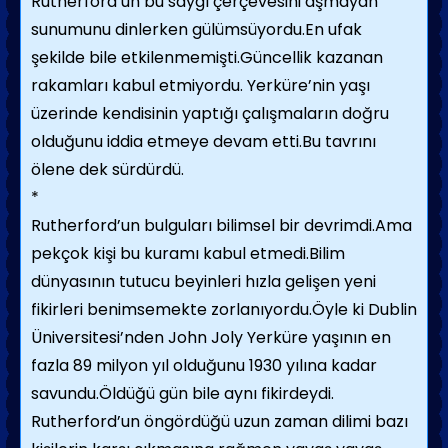
Rutherford’un bu saygı çerçevesini aşmayan
sunumunu dinlerken gülümsüyordu.En ufak
şekilde bile etkilenmemişti.Güncellik kazanan
rakamları kabul etmiyordu. Yerküre’nin yaşı
üzerinde kendisinin yaptığı çalışmaların doğru
olduğunu iddia etmeye devam etti.Bu tavrını
ölene dek sürdürdü.
*
Rutherford’un bulguları bilimsel bir devrimdi.Ama
pekçok kişi bu kuramı kabul etmedi.Bilim
dünyasının tutucu beyinleri hızla gelişen yeni
fikirleri benimsemekte zorlanıyordu.Öyle ki Dublin
Üniversitesi’nden John Joly Yerküre yaşının en
fazla 89 milyon yıl olduğunu 1930 yılına kadar
savundu.Öldüğü gün bile aynı fikirdeydi.
Rutherford’un öngördüğü uzun zaman dilimi bazı