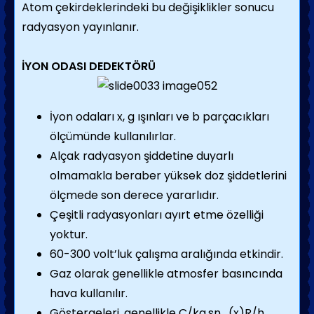
Atom çekirdeklerindeki bu değişiklikler sonucu
radyasyon yayınlanır.
İYON ODASI DEDEKTÖRÜ
İyon odaları x, g ışınları ve b parçacıkları
ölçümünde kullanılırlar.
Alçak radyasyon şiddetine duyarlı
olmamakla beraber yüksek doz şiddetlerini
ölçmede son derece yararlıdır.
Çeşitli radyasyonları ayırt etme özelliği
yoktur.
60-300 volt’luk çalışma aralığında etkindir.
Gaz olarak genellikle atmosfer basıncında
hava kullanılır.
Göstergeleri, genellikle C/kg.sn , (x)R/h