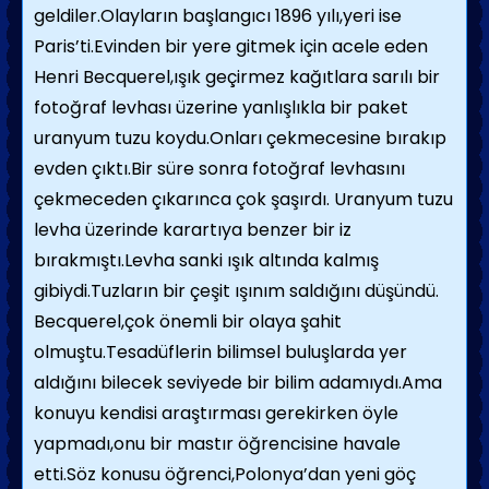
geldiler.Olayların başlangıcı 1896 yılı,yeri ise
Paris’ti.Evinden bir yere gitmek için acele eden
Henri Becquerel,ışık geçirmez kağıtlara sarılı bir
fotoğraf levhası üzerine yanlışlıkla bir paket
uranyum tuzu koydu.Onları çekmecesine bırakıp
evden çıktı.Bir süre sonra fotoğraf levhasını
çekmeceden çıkarınca çok şaşırdı. Uranyum tuzu
levha üzerinde karartıya benzer bir iz
bırakmıştı.Levha sanki ışık altında kalmış
gibiydi.Tuzların bir çeşit ışınım saldığını düşündü.
Becquerel,çok önemli bir olaya şahit
olmuştu.Tesadüflerin bilimsel buluşlarda yer
aldığını bilecek seviyede bir bilim adamıydı.Ama
konuyu kendisi araştırması gerekirken öyle
yapmadı,onu bir mastır öğrencisine havale
etti.Söz konusu öğrenci,Polonya’dan yeni göç