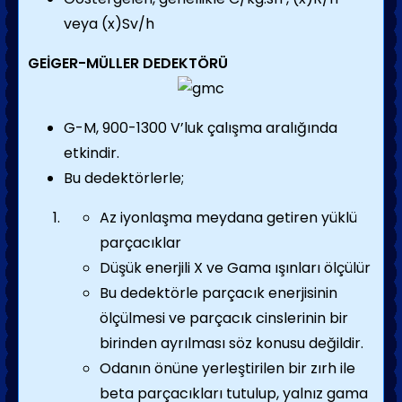
veya (x)Sv/h
GEİGER-MÜLLER DEDEKTÖRÜ
G-M, 900-1300 V’luk çalışma aralığında
etkindir.
Bu dedektörlerle;
Az iyonlaşma meydana getiren yüklü
parçacıklar
Düşük enerjili X ve Gama ışınları ölçülür
Bu dedektörle parçacık enerjisinin
ölçülmesi ve parçacık cinslerinin bir
birinden ayrılması söz konusu değildir.
Odanın önüne yerleştirilen bir zırh ile
beta parçacıkları tutulup, yalnız gama