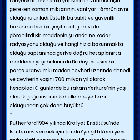
radyoaktif maddenin yarısının bozunması için
gereken zaman miktarının, yani yarı-ömrün aynı
olduğunu anladı.Üstelik bu sabit ve güvenilir
bozunma hızı bir çeşit saat görevi de
görebilirdi.Bir maddenin şu anda ne kadar
radyasyonu olduğu ve hangi hızla bozunmakta
olduğu saptanınca,geriye doğru hesaplanırsa
maddenin yaşı bulunurdu.Bu düşüncesini bir
parça uranyumlu maden cevheri üzerinde denedi
ve cevherin yaşını 700 milyon yıl olarak
hesapladı.O günlerde bu rakam,Yerküre’nin yaşı
olarak çoğu insanın kabullenmeye hazır
olduğundan çok daha büyüktü.
*
Rutherford,1904 yılında Kraliyet Enstitüsü’nde
konferans vermek için Londra’ya gitti.Konu yeni