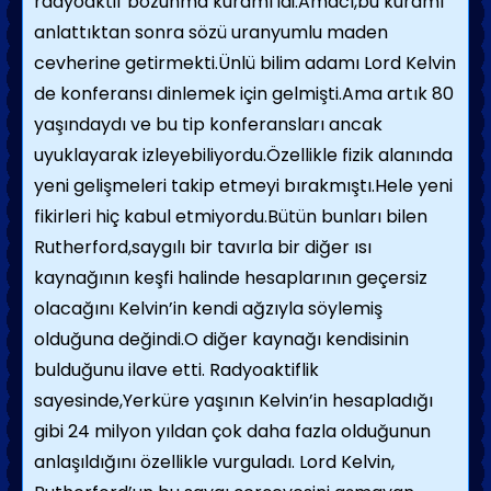
radyoaktif bozunma kuramı idi.Amacı,bu kuramı
anlattıktan sonra sözü uranyumlu maden
cevherine getirmekti.Ünlü bilim adamı Lord Kelvin
de konferansı dinlemek için gelmişti.Ama artık 80
yaşındaydı ve bu tip konferansları ancak
uyuklayarak izleyebiliyordu.Özellikle fizik alanında
yeni gelişmeleri takip etmeyi bırakmıştı.Hele yeni
fikirleri hiç kabul etmiyordu.Bütün bunları bilen
Rutherford,saygılı bir tavırla bir diğer ısı
kaynağının keşfi halinde hesaplarının geçersiz
olacağını Kelvin’in kendi ağzıyla söylemiş
olduğuna değindi.O diğer kaynağı kendisinin
bulduğunu ilave etti. Radyoaktiflik
sayesinde,Yerküre yaşının Kelvin’in hesapladığı
gibi 24 milyon yıldan çok daha fazla olduğunun
anlaşıldığını özellikle vurguladı. Lord Kelvin,