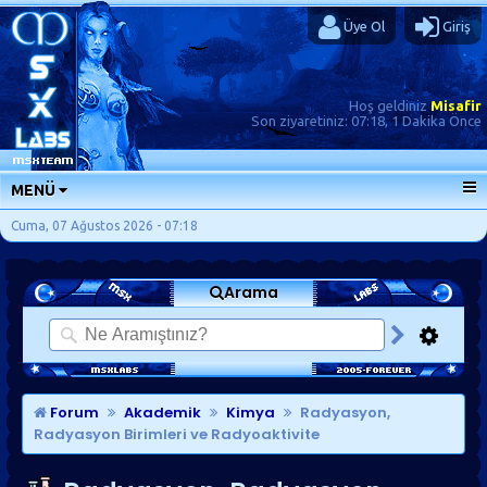
Üye Ol
Giriş
Hoş geldiniz
Misafir
Son ziyaretiniz:
07:18, 1 Dakika Önce
MENÜ
ANA SAYFA
Cuma, 07 Ağustos 2026 - 07:18
FORUMLAR
Arama
SORU-CEVAP
GÜNLÜKLER
SON MESAJLAR
KISAYOLLAR
Forum
Akademik
Kimya
Radyasyon,
Radyasyon Birimleri ve Radyoaktivite