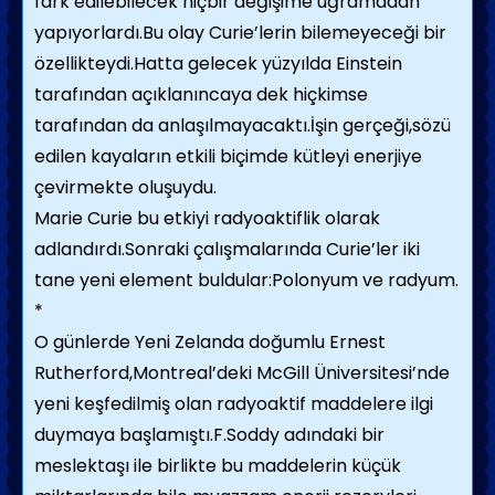
fark edilebilecek hiçbir değişime uğramadan
yapıyorlardı.Bu olay Curie’lerin bilemeyeceği bir
özellikteydi.Hatta gelecek yüzyılda Einstein
tarafından açıklanıncaya dek hiçkimse
tarafından da anlaşılmayacaktı.İşin gerçeği,sözü
edilen kayaların etkili biçimde kütleyi enerjiye
çevirmekte oluşuydu.
Marie Curie bu etkiyi radyoaktiflik olarak
adlandırdı.Sonraki çalışmalarında Curie’ler iki
tane yeni element buldular:Polonyum ve radyum.
*
O günlerde Yeni Zelanda doğumlu Ernest
Rutherford,Montreal’deki McGill Üniversitesi’nde
yeni keşfedilmiş olan radyoaktif maddelere ilgi
duymaya başlamıştı.F.Soddy adındaki bir
meslektaşı ile birlikte bu maddelerin küçük