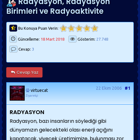
Radyasyon, Radyasyon
Birimleri ve Radyoaktivite
Bu Konuya Puan Verin:
Güncelleme:
18 Mart 2018
Gösterim:
27.748
Cevap:
3
Cevap Yaz
22 Ekim 2006
#1
virtuecat
Ziyaretçi
RADYASYON
Radyasyon, bazı insanların söylediği gibi
dünyamızın gelecekteki olası enerji açığını
kapatacak, yiyecek üretimimize, bulunması zor