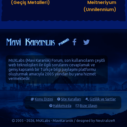
(Geçiş Metalleri)
Meitneriyum
(Unnilennium)
MsXLabs (
Mavi Karanlık
)
Forum
, son kullanıcıların çeşitli
web teknolojileri ile ilgili sorularını cevaplamak ve
geniş kapsamlı bir Türkçe bilgi paylaşımı platformu
oluşturmak amacıyla 2005 yılından bu yana hizmet
vermektedir.
Konu Dizini
Site Kuralları
Gizlilik ve Şartlar
Hakkımızda
Bize Ulaşın
2005 - 2026, MsXLabs - MaviKaranlık / designed by
NeutralizeR