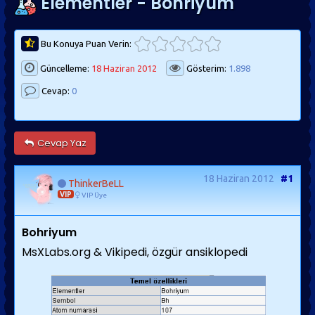
Elementler - Bohriyum
Bu Konuya Puan Verin:
Güncelleme:
18 Haziran 2012
Gösterim:
1.898
Cevap:
0
Cevap Yaz
18 Haziran 2012
#1
ThinkerBeLL
VIP
VIP Üye
Bohriyum
MsXLabs.org & Vikipedi, özgür ansiklopedi