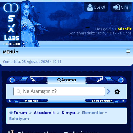
Üye Ol
Giriş
Hoş geldiniz
Misafir
Son ziyaretiniz:
10:19, 1 Dakika Önce
MENÜ
ANA SAYFA
Cumartesi, 08 Ağustos 2026 - 10:19
FORUMLAR
Arama
SORU-CEVAP
GÜNLÜKLER
SON MESAJLAR
KISAYOLLAR
Forum
Akademik
Kimya
Elementler -
Bohriyum