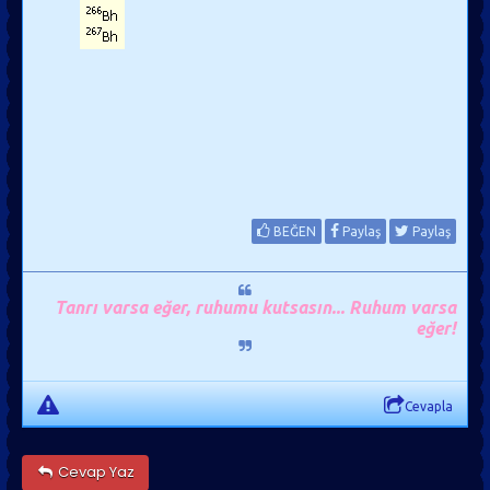
BEĞEN
Paylaş
Paylaş
Tanrı varsa eğer, ruhumu kutsasın... Ruhum varsa
eğer!
Cevapla
Cevap Yaz