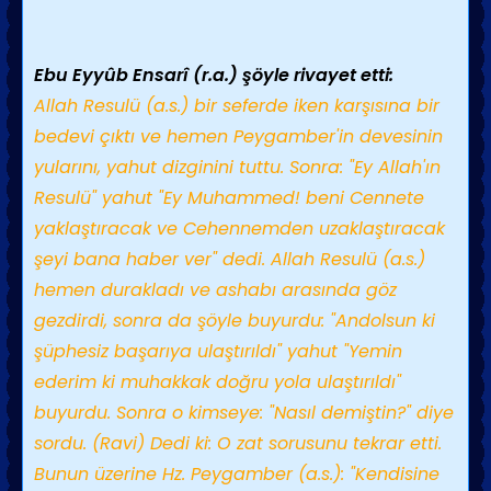
Ebu Eyyûb Ensarî (r.a.) şöyle rivayet etti:
Allah Resulü (a.s.) bir seferde iken karşısına bir
bedevi çıktı ve hemen Peygamber'in devesinin
yularını, yahut dizginini tuttu. Sonra: "Ey Allah'ın
Resulü" yahut "Ey Muhammed! beni Cennete
yaklaştıracak ve Cehennemden uzaklaştıracak
şeyi bana haber ver" dedi. Allah Resulü (a.s.)
hemen durakladı ve ashabı arasında göz
gezdirdi, sonra da şöyle buyurdu: "Andolsun ki
şüphesiz başarıya ulaştırıldı" yahut "Yemin
ederim ki muhakkak doğru yola ulaştırıldı"
buyurdu. Sonra o kimseye: "Nasıl demiştin?" diye
sordu. (Ravi) Dedi ki: O zat sorusunu tekrar etti.
Bunun üzerine Hz. Peygamber (a.s.): "Kendisine