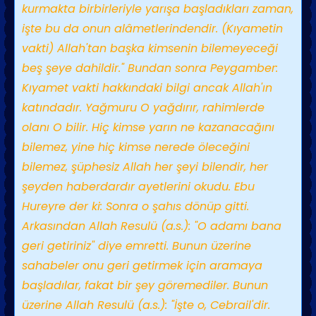
kurmakta birbirleriyle yarışa başladıkları zaman,
işte bu da onun alâmetlerindendir. (Kıyametin
vakti) Allah'tan başka kimsenin bilemeyeceği
beş şeye dahildir." Bundan sonra Peygamber:
Kıyamet vakti hakkındaki bilgi ancak Allah'ın
katındadır. Yağmuru O yağdırır, rahimlerde
olanı O bilir. Hiç kimse yarın ne kazanacağını
bilemez, yine hiç kimse nerede öleceğini
bilemez, şüphesiz Allah her şeyi bilendir, her
şeyden haberdardır ayetlerini okudu. Ebu
Hureyre der ki: Sonra o şahıs dönüp gitti.
Arkasından Allah Resulü (a.s.): "O adamı bana
geri getiriniz" diye emretti. Bunun üzerine
sahabeler onu geri getirmek için aramaya
başladılar, fakat bir şey göremediler. Bunun
üzerine Allah Resulü (a.s.): "İşte o, Cebrail'dir.