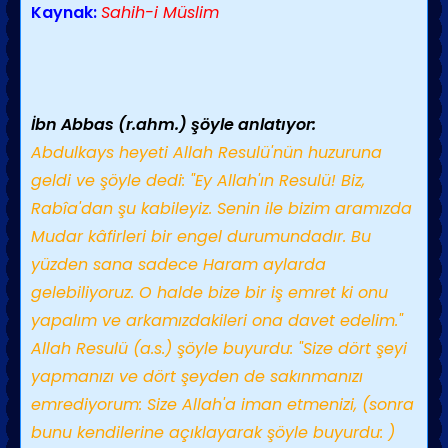
Kaynak:
Sahih-i Müslim
İbn Abbas (r.ahm.) şöyle anlatıyor:
Abdulkays heyeti Allah Resulü'nün huzuruna
geldi ve şöyle dedi: "Ey Allah'ın Resulü! Biz,
Rabîa'dan şu kabileyiz. Senin ile bizim aramızda
Mudar kâfirleri bir engel durumundadır. Bu
yüzden sana sadece Haram aylarda
gelebiliyoruz. O halde bize bir iş emret ki onu
yapalım ve arkamızdakileri ona davet edelim."
Allah Resulü (a.s.) şöyle buyurdu: "Size dört şeyi
yapmanızı ve dört şeyden de sakınmanızı
emrediyorum: Size Allah'a iman etmenizi, (sonra
bunu kendilerine açıklayarak şöyle buyurdu: )