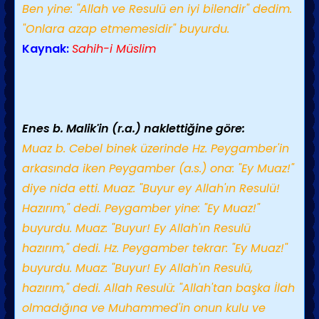
Ben yine: "Allah ve Resulü en iyi bilendir" dedim.
"Onlara azap etmemesidir" buyurdu.
Kaynak:
Sahih-i Müslim
Enes b. Malik'in (r.a.) naklettiğine göre:
Muaz b. Cebel binek üzerinde Hz. Peygamber'in
arkasında iken Peygamber (a.s.) ona: "Ey Muaz!"
diye nida etti. Muaz: "Buyur ey Allah'ın Resulü!
Hazırım," dedi. Peygamber yine: "Ey Muaz!"
buyurdu. Muaz: "Buyur! Ey Allah'ın Resulü
hazırım," dedi. Hz. Peygamber tekrar: "Ey Muaz!"
buyurdu. Muaz: "Buyur! Ey Allah'ın Resulü,
hazırım," dedi. Allah Resulü: "Allah'tan başka İlah
olmadığına ve Muhammed'in onun kulu ve