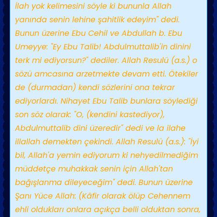
İlah yok kelimesini söyle ki bununla Allah
yanında senin lehine şahitlik edeyim" dedi.
Bunun üzerine Ebu Cehil ve Abdullah b. Ebu
Umeyye: "Ey Ebu Talib! Abdulmuttalib'in dinini
terk mi ediyorsun?" dediler. Allah Resulü (a.s.) o
sözü amcasına arzetmekte devam etti. Ötekiler
de (durmadan) kendi sözlerini ona tekrar
ediyorlardı. Nihayet Ebu Talib bunlara söylediği
son söz olarak: "O, (kendini kastediyor),
Abdulmuttalib dini üzeredir" dedi ve la ilahe
illallah demekten çekindi. Allah Resulü (a.s.): "İyi
bil, Allah'a yemin ediyorum ki nehyedilmediğim
müddetçe muhakkak senin için Allah'tan
bağışlanma dileyeceğim" dedi. Bunun üzerine
Şanı Yüce Allah: (Kâfir olarak ölüp Cehennem
ehli oldukları onlara açıkça belli olduktan sonra,