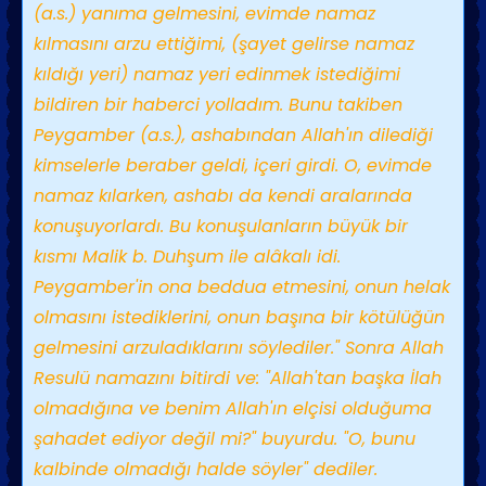
(a.s.) yanıma gelmesini, evimde namaz
kılmasını arzu ettiğimi, (şayet gelirse namaz
kıldığı yeri) namaz yeri edinmek istediğimi
bildiren bir haberci yolladım. Bunu takiben
Peygamber (a.s.), ashabından Allah'ın dilediği
kimselerle beraber geldi, içeri girdi. O, evimde
namaz kılarken, ashabı da kendi aralarında
konuşuyorlardı. Bu konuşulanların büyük bir
kısmı Malik b. Duhşum ile alâkalı idi.
Peygamber'in ona beddua etmesini, onun helak
olmasını istediklerini, onun başına bir kötülüğün
gelmesini arzuladıklarını söylediler." Sonra Allah
Resulü namazını bitirdi ve: "Allah'tan başka İlah
olmadığına ve benim Allah'ın elçisi olduğuma
şahadet ediyor değil mi?" buyurdu. "O, bunu
kalbinde olmadığı halde söyler" dediler.