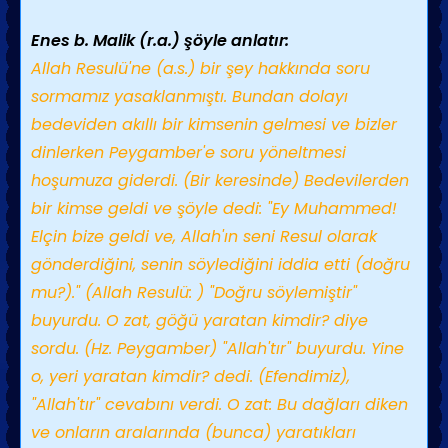
Enes b. Malik (r.a.) şöyle anlatır:
Allah Resulü'ne (a.s.) bir şey hakkında soru
sormamız yasaklanmıştı. Bundan dolayı
bedeviden akıllı bir kimsenin gelmesi ve bizler
dinlerken Peygamber'e soru yöneltmesi
hoşumuza giderdi. (Bir keresinde) Bedevilerden
bir kimse geldi ve şöyle dedi: "Ey Muhammed!
Elçin bize geldi ve, Allah'ın seni Resul olarak
gönderdiğini, senin söylediğini iddia etti (doğru
mu?)." (Allah Resulü: ) "Doğru söylemiştir"
buyurdu. O zat, göğü yaratan kimdir? diye
sordu. (Hz. Peygamber) "Allah'tır" buyurdu. Yine
o, yeri yaratan kimdir? dedi. (Efendimiz),
"Allah'tır" cevabını verdi. O zat: Bu dağları diken
ve onların aralarında (bunca) yaratıkları