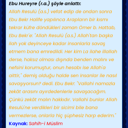
Ebu Hureyre (r.a.) şöyle anlattı:
Allah Resulü (a.s.) vefat edip de ondan sonra
Ebu Bekr Halife yapılınca Arapların bir kısmı
tekrar küfre döndükleri zaman Ömer b. Hattab,
Ebu Bekr'e: "Allah Resulü (a.s.) Allah'tan başka
ilah yok deyinceye kadar insanlarla savaş
etmem bana emredildi. Her kim La ilahe illallah
derse, haksız olması dışında benden malını ve
nefsini korumuştur, onun hesabı ise Allah'a
aittir," demiş olduğu halde sen insanlar ile nasıl
savaşıyorsun? dedi. Ebu Bekr: "Vallahi namazla
zekât arasını ayırdedenlerle savaşacağım.
Çünkü zekât malın hakkıdır. Vallahi bunlar Allah
Resulü'ne verdikleri bir sicimi bile bana
vermezlerse, onlarla hiç şüphesiz harp ederim."
Kaynak:
Sahih-i Müslim