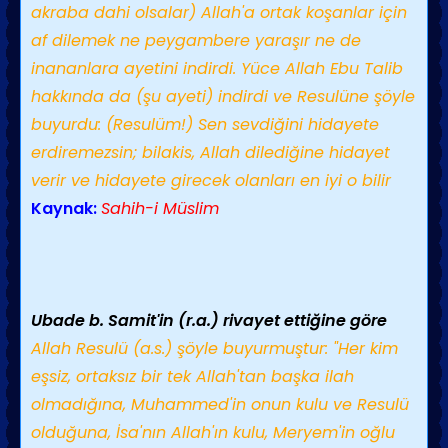
akraba dahi olsalar) Allah'a ortak koşanlar için
af dilemek ne peygambere yaraşır ne de
inananlara ayetini indirdi. Yüce Allah Ebu Talib
hakkında da (şu ayeti) indirdi ve Resulüne şöyle
buyurdu: (Resulüm!) Sen sevdiğini hidayete
erdiremezsin; bilakis, Allah dilediğine hidayet
verir ve hidayete girecek olanları en iyi o bilir
Kaynak:
Sahih-i Müslim
Ubade b. Samit'in (r.a.) rivayet ettiğine göre
Allah Resulü (a.s.) şöyle buyurmuştur: "Her kim
eşsiz, ortaksız bir tek Allah'tan başka ilah
olmadığına, Muhammed'in onun kulu ve Resulü
olduğuna, İsa'nın Allah'ın kulu, Meryem'in oğlu