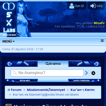
Üye Ol
Giriş
Hoş geldiniz
Misafir
Son ziyaretiniz:
17:28, 1 Dakika Önce
MENÜ
ANA SAYFA
Cuma, 07 Ağustos 2026 - 17:28
FORUMLAR
Arama
SORU-CEVAP
GÜNLÜKLER
SON MESAJLAR
KISAYOLLAR
Forum
Müslümanlık/İslamiyet
Kur'an-ı Kerim
Kur'an ve Sünnet Işığında İman ve İslam