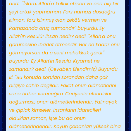
dedi. "İslâm, Allah'a kulluk etmen ve ona hiç bir
şeyi ortak yapmaman, Farz namazı dosdoğru
kılman, farz kılınmış olan zekâtı vermen ve
Ramazanda oruç tutmandır" buyurdu. Ey
Allah'ın Resulü! İhsan nedir? dedi. "Allah'a onu
görürcesine ibadet etmendir. Her ne kadar onu
görmüyorsan da o seni muhakkak görür"
buyurdu. Ey Allah'ın Resulü, Kıyamet ne
zamandır? dedi. (Cevaben Efendimiz) Buyurdu
ki: "Bu konuda sorulan sorandan daha çok
bilgiye sahip değildir. Fakat onun alâmetlerini
sana haber vereceğim: Cariyenin efendisini
doğurması, onun alâmetlerindendir. Yalınayak
ve çıplak kimseler, insanların idarecileri
oldukları zaman, işte bu da onun
alâmetlerindendir. Koyun çobanları yüksek bina