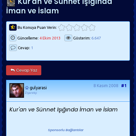
Kur'an ve Sünnet Işığında
İman ve İslam
Bu Konuya Puan Verin:
Güncelleme:
4 Ekim 2013
Gösterim:
6.647
Cevap:
1
Cevap Yaz
8 Kasım 2008
#1
gulyarasi
Ziyaretçi
Kur'an ve Sünnet Işığında İman ve İslam
Sponsorlu Bağlantılar