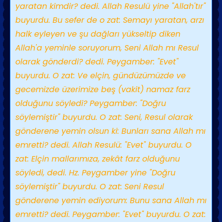
yaratan kimdir? dedi. Allah Resulü yine "Allah'tır"
buyurdu. Bu sefer de o zat: Semayı yaratan, arzı
halk eyleyen ve şu dağları yükseltip diken
Allah'a yeminle soruyorum, Seni Allah mı Resul
olarak gönderdi? dedi. Peygamber: "Evet"
buyurdu. O zat: Ve elçin, gündüzümüzde ve
gecemizde üzerimize beş (vakit) namaz farz
olduğunu söyledi? Peygamber: "Doğru
söylemiştir" buyurdu. O zat: Seni, Resul olarak
gönderene yemin olsun ki: Bunları sana Allah mı
emretti? dedi. Allah Resulü: "Evet" buyurdu. O
zat: Elçin mallarımıza, zekât farz olduğunu
söyledi, dedi. Hz. Peygamber yine "Doğru
söylemiştir" buyurdu. O zat: Seni Resul
gönderene yemin ediyorum: Bunu sana Allah mı
emretti? dedi. Peygamber: "Evet" buyurdu. O zat: